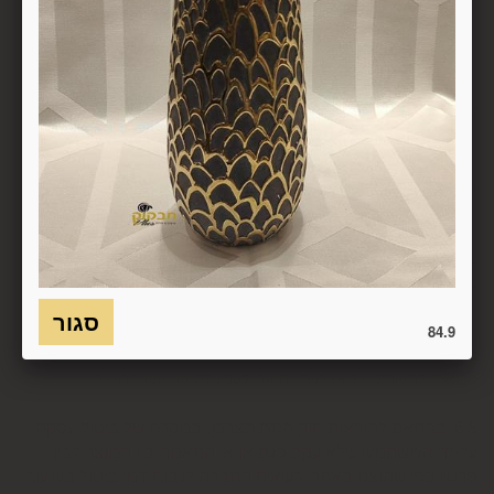
, הכל בהתאם להוראות חוק הגנת הצרכן. במקרה שביטול
מהטעמים הנ"ל יימצא מוצדק, יזוכה המשתמש במלוא סכום
העסקה באותו האופן שבו בוצע התשלום.
6.7. בכל מקרה של ביטול עסקה, על המשתמש/הנמען להשיב את
המוצר לחברה או לספק שפרטיו מופיעים בתעודת המשלוח
ובמסמכים שצורפו להזמנה (לפי העניין ובהתאם למקום האספקה),
על חשבונו, באריזתו המקורית, שלם, תקין, ללא פגיעה, נזק, פגם או
קלקול מכל מין וסוג שהוא ושלא נעשה בו כל שימוש, אלא אם
התקבלו מהחברה הנחיות אחרות. לא ניתן לבטל עסקה ולהחזיר
מוצר שניזוק או שנעשה בו שימוש. כמו כן, לא ניתן להחזיר מוצר
שאריזתו נפתחה או הושחתה או מוצר שנשבר או התקלקל כתוצאה
משימוש לא נכון, שימוש רשלני ו/או בזדון ו/או שלא על-פי הוראות
השימוש, הוראות האחסנה ו/או הוראות
84.9
היצרן/היבואן/הספק/החברה. בלי לגרוע מהאמור לעיל, חיבור
המוצר לחשמל, גז או מים ייחשב לעניין זה שימוש במוצר.
6.8. בהתאם להוראות חוק הגנת הצרכן, במקרה של ביטול עסקה
על-ידי המשתמש שלא עקב פגם או אי התאמה בין המוצר לבין
פרטיו כפי שהוצגו באתר, רשאית החברה לגבות דמי ביטול בשיעור