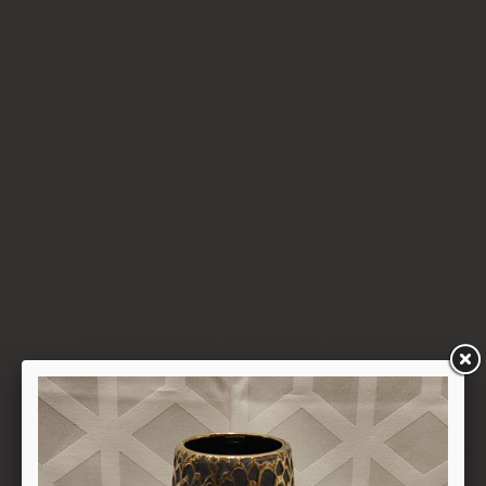
עסקה או מיום קבלת המוצר נשוא העסקה שבוטלה, במשרדי
החברה או הספק (לפי העניין ובהתאם למקום האספקה), לפי
המאוחר מביניהם, הכל על-פי שיקול דעתה הבלעדי של החברה
ועל-פי הנחיותיה. ככל שלא ניתן לזכות את כרטיס האשראי של
המשתמש כאמור, מכל סיבה שהיא, או שהתשלום בוצע במזומן או
בשיק מזומן (ככל שקיימת אפשרות לתשלום באופן הזה), תשיב
החברה למשתמש את התמורה במזומן או בשיק מזומן. זיכוי עבור
החזרת מוצר יעשה על-פי ערכו של המוצר ביום ביצוע העסקה. יצוין,
כי זיכוי על מוצר שנרכש במבצע, בהנחה, באמצעות קופון או בתווי
קנייה יהיה בהתאם לערך העסקה שבוצעה בפועל.
6.6. על המשתמש/הנמען לבדוק את המוצר מיד עם קבלתו. במידה
שהמשתמש/הנמען קיבל את המוצר כשהוא פגום או כאשר קיימת
אי התאמה בין המוצר לבין פרטיו כפי שהוצגו באתר, רשאי
המשתמש לבטל את העסקה בתוך 24 שעות ממועד קבלת המוצר
כאשר מדובר במוצרי מזון או טובין פסידים ובתוך 14 ימים מיום
קבלת המוצר, כאשר מדובר במוצרים שאינם מוצרי מזון או טובין
פסידים. ביטול עסקה יעשה על-ידי מתן הודעה בכתב לחברה
באמצעות "צור קשר" באתר או במסרון לנייד המופיע באתר ובתקנון
או בדואר אלקטרוני: 5023968@gmail.com