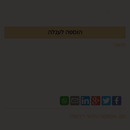
מק"ט :
99273152
₪
84.9
תיאור:
קיים בשני גדלים. לא כולל פרחים.
זמן אספקה ותנאי רכישה:
אם ברצונכם למשלוח "לזמן ספציפי" זה בתוספת תשלום