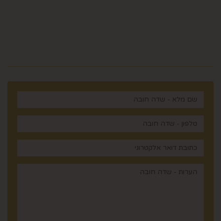
מלכי ישראל 14 ירושלים , ישראל
רוצים לדעת עוד? שלח פניה ואחד
מנציגינו יחזור אליך בהקדם