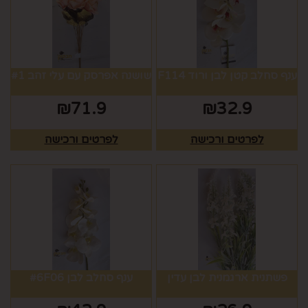
ענף סחלב קטן לבן ורוד F114
שושנה אפרסק עם עלי זהב #1
₪
71.9
₪
32.9
לפרטים ורכישה
לפרטים ורכישה
פשתנית ארגמנית לבן עדין
ענף סחלב לבן #6F06