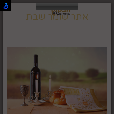
0
אתר שומר שבת
תפריט
02-995-2843
אתר זה שומר שבת וחג, ולכן הגלישה בו אינה מתאפשרת
בזמן זה.
האתר ישוב לפעילות רגילה בצאת השבת או החג.
לחבקוק מכשירי כתיבה לחץ >>
דף בית
אגרטלים, עציצים ופרחים
אגרטל קטן צבע שחור זהב