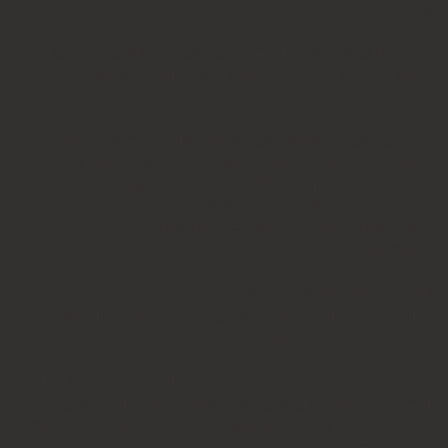
ובהתאם להוראות התקנון, כפי שיפורט להלן.
6.2. זכות ביטול עסקה לא חלה לגבי מוצרי מזון וטובין פסידים.
כלומר, לא ניתן לבטל עסקה של רכישת מוצרי מזון וטובין פסידים
כגון פרחים וצמחים, לאחר ביצוע ההזמנה.
6.3. לגבי מוצרים שאינם מוצרי מזון או טובין פסידים- משתמש
המעוניין לבטל עסקה, רשאי לעשות כן על-ידי מתן הודעה בכתב
לחברה בדואר אלקטרוני: 5023968@gmail.com
, במסרון לנייד המופיע באתר ובתקנון או באמצעות "צור קשר"
באתר, מיום עשיית העסקה ועד 14 ימים מיום שקיבל
המשתמש/הנמען את המוצר.
6.4. על המשתמש מוטלת החובה לוודא את קבלת ההודעה על
ביטול עסקה בחברה. כמן כן, יש לציין בהודעה על ביטול עסקה את
פרטי ההזמנה ולצרף חשבונית.
6.5. עם קבלת ההודעה על ביטול עסקה, תבטל החברה את החיוב
(ככל שהמשתמש חויב) ואם זוכה חשבונה של החברה, יושב
למשתמש סכום החיוב באמצעות זיכוי כרטיס האשראי באמצעותו
בוצעה העסקה, בתוך 7 ימי עסקים מיום קבלת ההודעה על ביטול