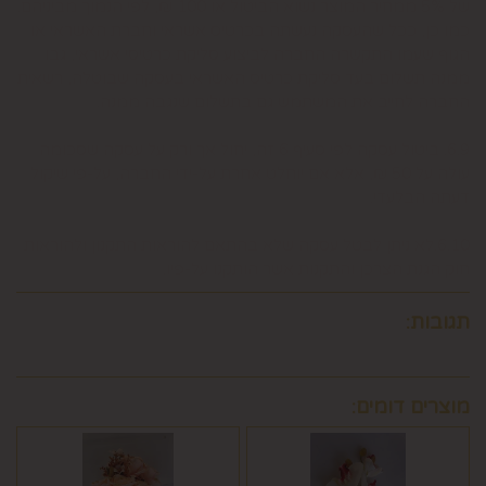
של 5% ממחיר המוצר נשוא הביטול או 100 ₪, לפי הנמוך מביניהם.
כמו כן, ככל שהעסקה נעשתה בכרטיס אשראי וחברת האשראי או
הגוף שעמו התקשרה החברה לביצוע סליקת כרטיסי אשראי, גבו
ממנה תשלום בעד סליקת כרטיס האשראי בעסקה שבוטלה, רשאית
החברה לחייב את המשתמש גם בתשלום שנגבה ממנה.
6.9. ביטול עסקה לפי סעיף 6 זה, יחול אך ורק על עסקה שסכומה
עולה על 50 ₪, אלא אם יוחלט אחרת על-ידי החברה, על-פי שיקול
דעתה הבלעדי.
6.10.לא ניתן לבטל עסקה שלא בהתאם להוראות התקנון ולהוראות
חוק הגנת הצרכן והתקנות אשר הותקנו על-פיו.
תגובות:
מוצרים דומים: