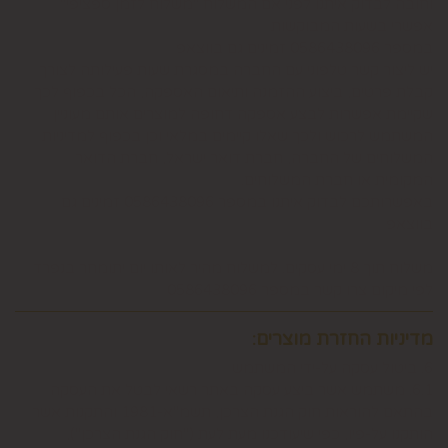
וחובה לבדוק איתנו לפני אם המשלוח "משלוח לזמן ספציפי"
אפשרי בשעות המבוקשות
במספר 0586438096 זמינים גם בווצאפ
יש ליצור קשר טלפוני עם החברה במסגרת שעות פעילותה לצורך
קבלת פרטים, ביצוע ההזמנה ותיאום האספקה, הכל בכפוף לכך
שקיימת אפשרות לבצע אספקה דחופה למוצרים אותם מעוניין
המשתמש לרכוש ולכך שאלו קיימים במלאי וכן בכפוף למדיניות
המשלוחים של החברה, חברת דואר ישראל, חברת הדואר
המקומית או חברת המשלוחים.
באפשרותכם לבדוק איתנו במספר 0586438096 זמינים גם
בווצאפ
משלוח תוך 8 ימי עסקים. למשלוח מהיר לאותו יום יתומחר בנפרד
לפי מיקום צרו קשר במספר 0586438096
מדיניות החזרת מוצרים:
6. ביטול עסקה על-ידי המשתמש
6.1. משתמש אשר ביצע עסקה באתר רשאי לבטל את העסקה
בהתאם להוראות חוק הגנת הצרכן, תשמ"א-1981 והתקנות אשר
הותקנו על-פיו, כפי שיעודכנו מעת לעת ("חוק הגנת הצרכן"),