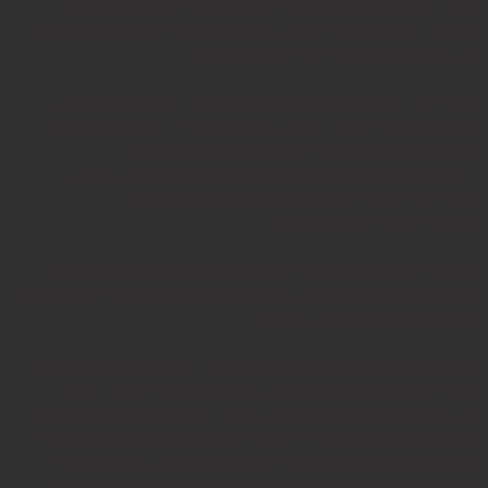
6.2. זכות ביטול עסקה לא חלה לגבי מוצרי מזון וטובין פסידים.
כלומר, לא ניתן לבטל עסקה של רכישת מוצרי מזון וטובין פסידים
כגון פרחים וצמחים, לאחר ביצוע ההזמנה.
6.3. לגבי מוצרים שאינם מוצרי מזון או טובין פסידים- משתמש
המעוניין לבטל עסקה, רשאי לעשות כן על-ידי מתן הודעה בכתב
לחברה בדואר אלקטרוני: 5023968@gmail.com
, במסרון לנייד המופיע באתר ובתקנון או באמצעות "צור קשר"
באתר, מיום עשיית העסקה ועד 14 ימים מיום שקיבל
המשתמש/הנמען את המוצר.
6.4. על המשתמש מוטלת החובה לוודא את קבלת ההודעה על
ביטול עסקה בחברה. כמן כן, יש לציין בהודעה על ביטול עסקה את
פרטי ההזמנה ולצרף חשבונית.
6.5. עם קבלת ההודעה על ביטול עסקה, תבטל החברה את החיוב
(ככל שהמשתמש חויב) ואם זוכה חשבונה של החברה, יושב
למשתמש סכום החיוב באמצעות זיכוי כרטיס האשראי באמצעותו
בוצעה העסקה, בתוך 7 ימי עסקים מיום קבלת ההודעה על ביטול
עסקה או מיום קבלת המוצר נשוא העסקה שבוטלה, במשרדי
החברה או הספק (לפי העניין ובהתאם למקום האספקה), לפי