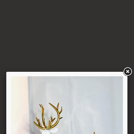
המאוחר מביניהם, הכל על-פי שיקול דעתה הבלעדי של החברה
ועל-פי הנחיותיה. ככל שלא ניתן לזכות את כרטיס האשראי של
המשתמש כאמור, מכל סיבה שהיא, או שהתשלום בוצע במזומן או
בשיק מזומן (ככל שקיימת אפשרות לתשלום באופן הזה), תשיב
החברה למשתמש את התמורה במזומן או בשיק מזומן. זיכוי עבור
החזרת מוצר יעשה על-פי ערכו של המוצר ביום ביצוע העסקה. יצוין,
כי זיכוי על מוצר שנרכש במבצע, בהנחה, באמצעות קופון או בתווי
קנייה יהיה בהתאם לערך העסקה שבוצעה בפועל.
6.6. על המשתמש/הנמען לבדוק את המוצר מיד עם קבלתו. במידה
שהמשתמש/הנמען קיבל את המוצר כשהוא פגום או כאשר קיימת
אי התאמה בין המוצר לבין פרטיו כפי שהוצגו באתר, רשאי
המשתמש לבטל את העסקה בתוך 24 שעות ממועד קבלת המוצר
כאשר מדובר במוצרי מזון או טובין פסידים ובתוך 14 ימים מיום
קבלת המוצר, כאשר מדובר במוצרים שאינם מוצרי מזון או טובין
פסידים. ביטול עסקה יעשה על-ידי מתן הודעה בכתב לחברה
באמצעות "צור קשר" באתר או במסרון לנייד המופיע באתר ובתקנון
או בדואר אלקטרוני: 5023968@gmail.com
, הכל בהתאם להוראות חוק הגנת הצרכן. במקרה שביטול
מהטעמים הנ"ל יימצא מוצדק, יזוכה המשתמש במלוא סכום