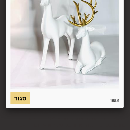
העסקה באותו האופן שבו בוצע התשלום.
6.7. בכל מקרה של ביטול עסקה, על המשתמש/הנמען להשיב את
המוצר לחברה או לספק שפרטיו מופיעים בתעודת המשלוח
ובמסמכים שצורפו להזמנה (לפי העניין ובהתאם למקום האספקה),
על חשבונו, באריזתו המקורית, שלם, תקין, ללא פגיעה, נזק, פגם או
קלקול מכל מין וסוג שהוא ושלא נעשה בו כל שימוש, אלא אם
התקבלו מהחברה הנחיות אחרות. לא ניתן לבטל עסקה ולהחזיר
מוצר שניזוק או שנעשה בו שימוש. כמו כן, לא ניתן להחזיר מוצר
שאריזתו נפתחה או הושחתה או מוצר שנשבר או התקלקל כתוצאה
משימוש לא נכון, שימוש רשלני ו/או בזדון ו/או שלא על-פי הוראות
השימוש, הוראות האחסנה ו/או הוראות
היצרן/היבואן/הספק/החברה. בלי לגרוע מהאמור לעיל, חיבור
המוצר לחשמל, גז או מים ייחשב לעניין זה שימוש במוצר.
6.8. בהתאם להוראות חוק הגנת הצרכן, במקרה של ביטול עסקה
158.9
על-ידי המשתמש שלא עקב פגם או אי התאמה בין המוצר לבין
פרטיו כפי שהוצגו באתר, רשאית החברה לגבות דמי ביטול בשיעור
של 5% ממחיר המוצר נשוא הביטול או 100 ₪, לפי הנמוך מביניהם.
כמו כן, ככל שהעסקה נעשתה בכרטיס אשראי וחברת האשראי או