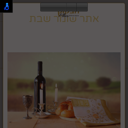
0
אתר שומר שבת
תפריט
02-995-2843
אתר זה שומר שבת וחג, ולכן הגלישה בו אינה מתאפשרת
בזמן זה.
האתר ישוב לפעילות רגילה בצאת השבת או החג.
לחבקוק מכשירי כתיבה לחץ >>
דף בית
הום סטיילינג עיצוב הבית
מוצרי נוי
איילים נוי