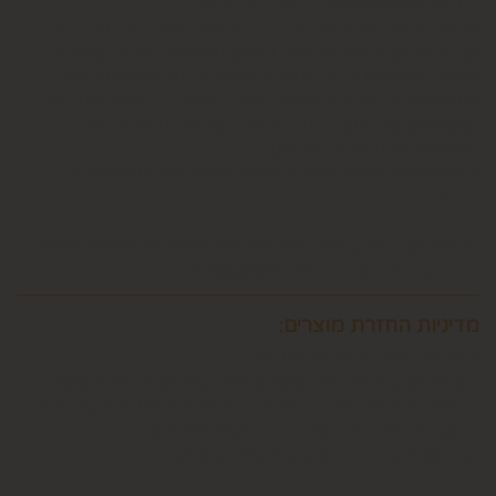
במספר 0586438096 זמינים גם בווצאפ
יש ליצור קשר טלפוני עם החברה במסגרת שעות פעילותה לצורך
קבלת פרטים, ביצוע ההזמנה ותיאום האספקה, הכל בכפוף לכך
שקיימת אפשרות לבצע אספקה דחופה למוצרים אותם מעוניין
המשתמש לרכוש ולכך שאלו קיימים במלאי וכן בכפוף למדיניות
המשלוחים של החברה, חברת דואר ישראל, חברת הדואר
המקומית או חברת המשלוחים.
באפשרותכם לבדוק איתנו במספר 0586438096 זמינים גם
בווצאפ
משלוח תוך 8 ימי עסקים. למשלוח מהיר לאותו יום יתומחר בנפרד
לפי מיקום צרו קשר במספר 0586438096
מדיניות החזרת מוצרים:
6. ביטול עסקה על-ידי המשתמש
6.1. משתמש אשר ביצע עסקה באתר רשאי לבטל את העסקה
בהתאם להוראות חוק הגנת הצרכן, תשמ"א-1981 והתקנות אשר
הותקנו על-פיו, כפי שיעודכנו מעת לעת ("חוק הגנת הצרכן"),
ובהתאם להוראות התקנון, כפי שיפורט להלן.