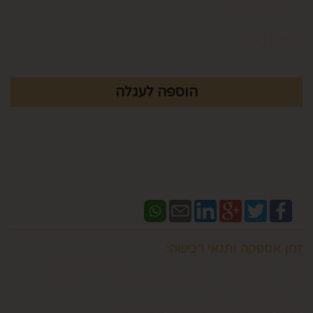
מק"ט :
99538000
₪
158.9
זמן אספקה ותנאי רכישה:
אם ברצונכם למשלוח "לזמן ספציפי" זה בתוספת תשלום
וחובה לבדוק איתנו לפני אם המשלוח "משלוח לזמן ספציפי"
אפשרי בשעות המבוקשות