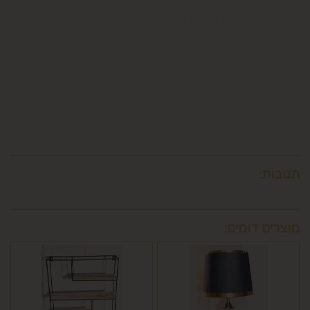
הגוף שעמו התקשרה החברה לביצוע סליקת כרטיסי אשראי, גבו
ממנה תשלום בעד סליקת כרטיס האשראי בעסקה שבוטלה, רשאית
החברה לחייב את המשתמש גם בתשלום שנגבה ממנה.
6.9. ביטול עסקה לפי סעיף 6 זה, יחול אך ורק על עסקה שסכומה
עולה על 50 ₪, אלא אם יוחלט אחרת על-ידי החברה, על-פי שיקול
דעתה הבלעדי.
6.10.לא ניתן לבטל עסקה שלא בהתאם להוראות התקנון ולהוראות
חוק הגנת הצרכן והתקנות אשר הותקנו על-פיו.
תגובות:
מוצרים דומים: