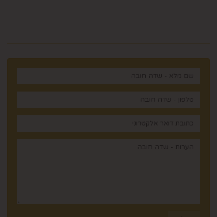
רוצים לדעת עוד? שלח פניה ואחד
מנציגינו יחזור אליך בהקדם