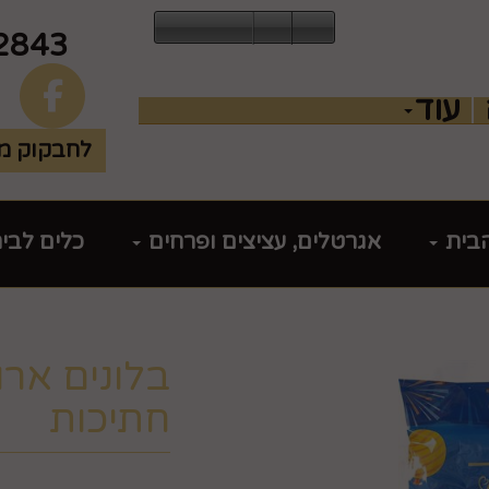
2843
עוד
לחבקוק מכ
הבית
אגרטלים, עציצים ופרחים
כלים לבי
חתיכות
מק"ט :
99451000