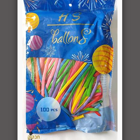
סקה ועד 14 ימים מיום שקיבל המשתמש/הנמען את המוצר.
 את החיוב (ככל שהמשתמש חויב) ואם זוכה חשבונה של החברה, יושב 
בתוך 7 ימי עסקים מיום קבלת ההודעה על ביטול עסקה או מיום קבלת המוצר נשוא העס
ה הבלעדי של החברה ועל-פי הנחיותיה. ככל שלא ניתן לזכות את כרטי
פשרות לתשלום באופן הזה), תשיב החברה למשתמש את התמורה במזומן א
 מוצר שנרכש במבצע, בהנחה, באמצעות קופון או בתווי קנייה יהיה בהתאם
לתו. במידה שהמשתמש/הנמען קיבל את המוצר כשהוא פגום או כאשר קיימ
על-ידי מתן הודעה בכתב לחברה באמצעות "צור קשר" באתר או במסרון לני
ל מהטעמים הנ"ל יימצא מוצדק, יזוכה המשתמש במלוא סכום העסקה בא
להשיב את המוצר לחברה או לספק שפרטיו מופיעים בתעודת המשלוח ובמ
א פגיעה, נזק, פגם או קלקול מכל מין וסוג שהוא ושלא נעשה בו כל שימ