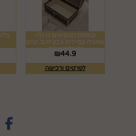
קופסת תכשיטים גדולה
בלונ
שחורה עם ידית צבע זהב. קיים
גם בלבן וורוד.
₪
44.9
לפרטים ורכישה
מפת האתר
עקבו 
ראשי
צרו קשר