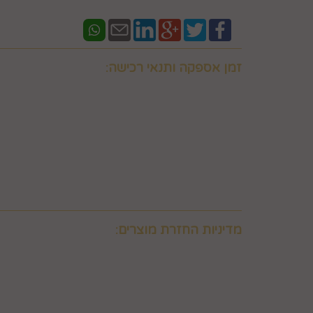
זמן אספקה ותנאי רכישה:
אם ברצונכם למשלוח "לזמן ספציפי" זה בתוספת תשלו
וחובה לבדוק איתנו לפני אם המשלוח "משלוח לזמן ספ
במספר 0586438096 זמינים גם בווצאפ
יש ליצור קשר טלפוני עם החברה במסגרת שעות פעילות
מעוניין המשתמש לרכוש ולכך שאלו קיימים במלאי וכן 
באפשרותכם לבדוק איתנו במספר 0586438096 זמינים גם בווצאפ
משלוח תוך 8 ימי עסקים. למשלוח מהיר לאותו יום יתומחר בנפרד לפי מיקום צרו קשר במספר 0586438096
מדיניות החזרת מוצרים:
6. ביטול עסקה על-ידי המשתמש
הצרכן"), ובהתאם להוראות התקנון, כפי שיפורט להלן.
6.2. זכות ביטול עסקה לא חלה לגבי מוצרי מזון וטובין פסידים. כלומר, לא ניתן לבטל עסקה של רכישת מוצרי מזון וטובין פסידים כגון פרחים וצמחים, לאחר ביצוע ההזמנה.