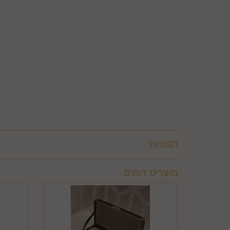
לבטל עסקה ולהחזיר מוצר שניזוק או שנעשה בו שימוש. 
ו/או בזדון ו/או שלא על-פי הוראות השימוש, הוראות הא
שימוש במוצר.
6.8. בהתאם להוראות חוק הגנת הצרכן, במקרה של בי
לביצוע סליקת כרטיסי אשראי, גבו ממנה תשלום בעד 
6.9. ביטול עסקה לפי סעיף 6 זה, יחול אך ורק על עסקה שסכומה עולה על 50 ₪, אלא אם יוחלט אחרת על-ידי החברה, על-פי שיקול דעתה הבלעדי.
6.10.לא ניתן לבטל עסקה שלא בהתאם להוראות התקנון ולהוראות חוק הגנת הצרכן והתקנות אשר הותקנו על-פיו.
תגובות:
מוצרים דומים: