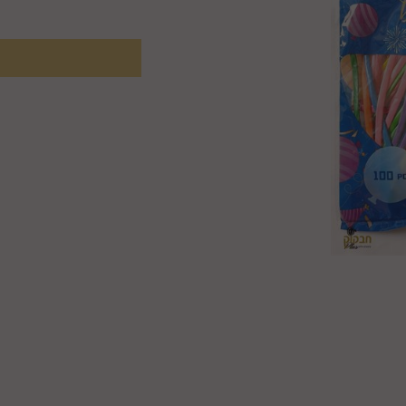
₪
16.9