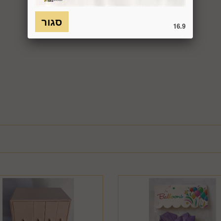
כמו כן, לא ניתן להחזיר מוצר שאריזתו נפתחה או הושחתה או מוצר שנש
חסנה ו/או הוראות היצרן/היבואן/הספק/החברה. בלי לגרוע מהאמור לעיל, 
16.9
טול עסקה על-ידי המשתמש שלא עקב פגם או אי התאמה בין המוצר לבין 
ביטול בשיעור של 5% ממחיר המוצר נשוא הביטול או 100 ₪, לפי הנמוך מביניהם. כמו כן, ככל שהעס
סליקת כרטיס האשראי בעסקה שבוטלה, רשאית החברה לחייב את המשתמ