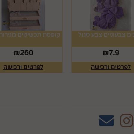
ים צבעוניים צבע סגול
קופסת תכשיטים מגירות 
₪
260
₪
7.9
לפרטים ורכישה
לפרטים ורכישה
אחרינו
שעות פעילות וטלפונ
טלפון 02-995-2843
ווצאפ 058-643-8096