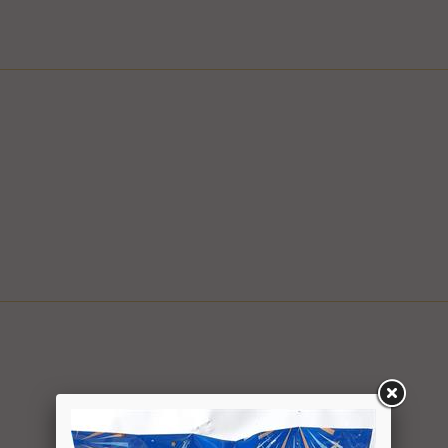
ם
ציפי" אפשרי בשעות המבוקשות
ה לצורך קבלת פרטים, ביצוע ההזמנה ותיאום האספקה, הכל בכפוף ל
בכפוף למדיניות המשלוחים של החברה, חברת דואר ישראל, חברת הדואר
6.1. משתמש אשר ביצע עסקה באתר רשאי ל