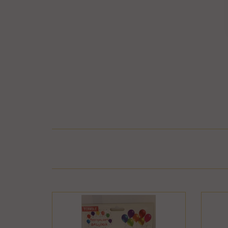
בר או התקלקל כתוצאה משימוש לא נכון, שימוש רשלני
חיבור המוצר לחשמל, גז או מים ייחשב לעניין זה
פרטיו כפי שהוצגו באתר, רשאית החברה לגבות דמי
קה נעשתה בכרטיס אשראי וחברת האשראי או הגוף שעמו התקשרה החברה
ש גם בתשלום שנגבה ממנה.