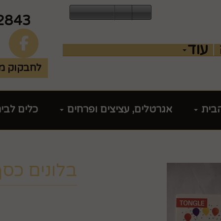
2843
עוד
לחבקוק מכ
הבית
אגרטלים, עציצים ופרחים
כלים לבי
בלונים כס
מק"ט :
83553035
₪
10.9