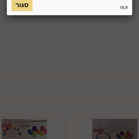
כמו כן, לא ניתן להחזיר מוצר שאריזתו נפתחה או הושחתה או מוצר שנש
10.9
חסנה ו/או הוראות היצרן/היבואן/הספק/החברה. בלי לגרוע מהאמור לעיל, 
טול עסקה על-ידי המשתמש שלא עקב פגם או אי התאמה בין המוצר לבין 
ביטול בשיעור של 5% ממחיר המוצר נשוא הביטול או 100 ₪, לפי הנמוך מביניהם. כמו כן, ככל שהעס
סליקת כרטיס האשראי בעסקה שבוטלה, רשאית החברה לחייב את המשתמ