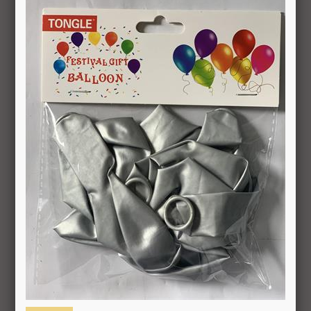
סקה ועד 14 ימים מיום שקיבל המשתמש/הנמען את המוצר.
 את החיוב (ככל שהמשתמש חויב) ואם זוכה חשבונה של החברה, יושב 
בתוך 7 ימי עסקים מיום קבלת ההודעה על ביטול עסקה או מיום קבלת המוצר נשוא העס
ה הבלעדי של החברה ועל-פי הנחיותיה. ככל שלא ניתן לזכות את כרטי
פשרות לתשלום באופן הזה), תשיב החברה למשתמש את התמורה במזומן א
 מוצר שנרכש במבצע, בהנחה, באמצעות קופון או בתווי קנייה יהיה בהתאם
לתו. במידה שהמשתמש/הנמען קיבל את המוצר כשהוא פגום או כאשר קיימ
על-ידי מתן הודעה בכתב לחברה באמצעות "צור קשר" באתר או במסרון לני
ל מהטעמים הנ"ל יימצא מוצדק, יזוכה המשתמש במלוא סכום העסקה בא
להשיב את המוצר לחברה או לספק שפרטיו מופיעים בתעודת המשלוח ובמ
א פגיעה, נזק, פגם או קלקול מכל מין וסוג שהוא ושלא נעשה בו כל שימ