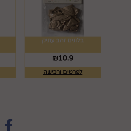
בלונים זהב עתיק
₪
10.9
לפרטים ורכישה
מפת האתר
עקבו 
ראשי
צרו קשר