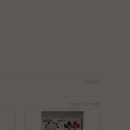
לבטל עסקה ולהחזיר מוצר שניזוק או שנעשה בו שימוש. 
ו/או בזדון ו/או שלא על-פי הוראות השימוש, הוראות הא
שימוש במוצר.
6.8. בהתאם להוראות חוק הגנת הצרכן, במקרה של בי
לביצוע סליקת כרטיסי אשראי, גבו ממנה תשלום בעד 
6.9. ביטול עסקה לפי סעיף 6 זה, יחול אך ורק על עסקה שסכומה עולה על 50 ₪, אלא אם יוחלט אחרת על-ידי החברה, על-פי שיקול דעתה הבלעדי.
6.10.לא ניתן לבטל עסקה שלא בהתאם להוראות התקנון ולהוראות חוק הגנת הצרכן והתקנות אשר הותקנו על-פיו.
תגובות:
מוצרים דומים: