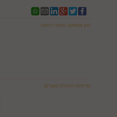
זמן אספקה ותנאי רכישה:
אם ברצונכם למשלוח "לזמן ספציפי" זה בתוספת תשלו
וחובה לבדוק איתנו לפני אם המשלוח "משלוח לזמן ספ
במספר 0586438096 זמינים גם בווצאפ
יש ליצור קשר טלפוני עם החברה במסגרת שעות פעילות
מעוניין המשתמש לרכוש ולכך שאלו קיימים במלאי וכן 
באפשרותכם לבדוק איתנו במספר 0586438096 זמינים גם בווצאפ
משלוח תוך 8 ימי עסקים. למשלוח מהיר לאותו יום יתומחר בנפרד לפי מיקום צרו קשר במספר 0586438096
מדיניות החזרת מוצרים:
6. ביטול עסקה על-ידי המשתמש
הצרכן"), ובהתאם להוראות התקנון, כפי שיפורט להלן.
6.2. זכות ביטול עסקה לא חלה לגבי מוצרי מזון וטובין פסידים. כלומר, לא ניתן לבטל עסקה של רכישת מוצרי מזון וטובין פסידים כגון פרחים וצמחים, לאחר ביצוע ההזמנה.