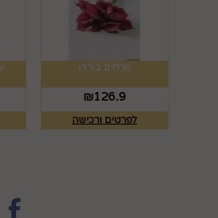
פרחים בורדו
על
₪
126.9
לפרטים ורכישה
מפת האתר
עקבו 
ראשי
צרו קשר