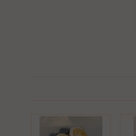
בר או התקלקל כתוצאה משימוש לא נכון, שימוש רשלני
חיבור המוצר לחשמל, גז או מים ייחשב לעניין זה
פרטיו כפי שהוצגו באתר, רשאית החברה לגבות דמי
קה נעשתה בכרטיס אשראי וחברת האשראי או הגוף שעמו התקשרה החברה
ש גם בתשלום שנגבה ממנה.