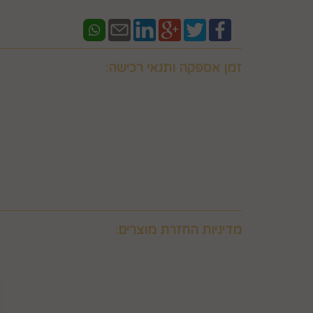
זמן אספקה ותנאי רכישה:
אם ברצונכם למשלוח "לזמן ספציפי" זה בתוספת תשלו
וחובה לבדוק איתנו לפני אם המשלוח "משלוח לזמן ספ
במספר 0586438096 זמינים גם בווצאפ
יש ליצור קשר טלפוני עם החברה במסגרת שעות פעילות
מעוניין המשתמש לרכוש ולכך שאלו קיימים במלאי וכן 
באפשרותכם לבדוק איתנו במספר 0586438096 זמינים גם בווצאפ
משלוח תוך 8 ימי עסקים. למשלוח מהיר לאותו יום יתומחר בנפרד לפי מיקום צרו קשר במספר 0586438096
מדיניות החזרת מוצרים:
6. ביטול עסקה על-ידי המשתמש
הצרכן"), ובהתאם להוראות התקנון, כפי שיפורט להלן.
6.2. זכות ביטול עסקה לא חלה לגבי מוצרי מזון וטובין פסידים. כלומר, לא ניתן לבטל עסקה של רכישת מוצרי מזון וטובין פסידים כגון פרחים וצמחים, לאחר ביצוע ההזמנה.