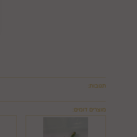
לבטל עסקה ולהחזיר מוצר שניזוק או שנעשה בו שימוש. 
ו/או בזדון ו/או שלא על-פי הוראות השימוש, הוראות הא
שימוש במוצר.
6.8. בהתאם להוראות חוק הגנת הצרכן, במקרה של בי
לביצוע סליקת כרטיסי אשראי, גבו ממנה תשלום בעד 
6.9. ביטול עסקה לפי סעיף 6 זה, יחול אך ורק על עסקה שסכומה עולה על 50 ₪, אלא אם יוחלט אחרת על-ידי החברה, על-פי שיקול דעתה הבלעדי.
6.10.לא ניתן לבטל עסקה שלא בהתאם להוראות התקנון ולהוראות חוק הגנת הצרכן והתקנות אשר הותקנו על-פיו.
תגובות:
מוצרים דומים: