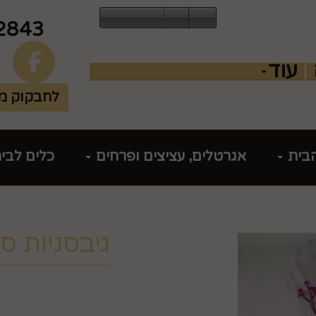
2843
עוד
לחבקוק מכ
הבית
אגרטלים, עציצים ופרחים
כלים לבי
גיבסניות סג
מק"ט :
8524044
₪
14.9