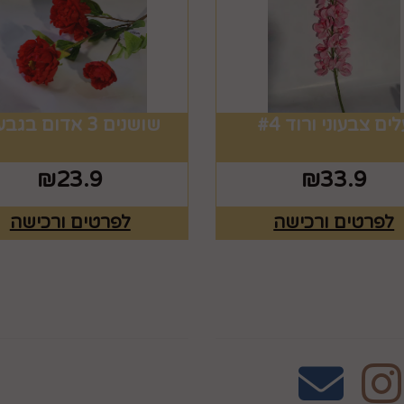
ים צבעוני ורוד #4
שושנים 3 אדום בגבעול
₪
23.9
₪
33.9
לפרטים ורכישה
לפרטים ורכישה
אחרינו
שעות פעילות וטלפונ
טלפון 02-995-2843