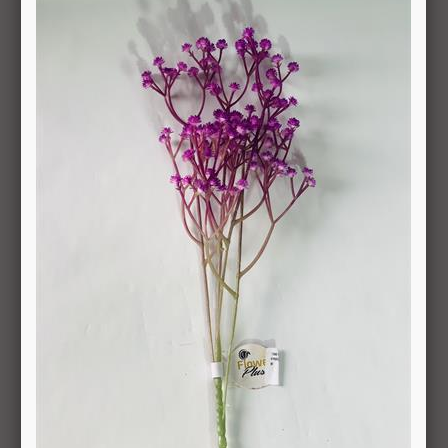
סקה ועד 14 ימים מיום שקיבל המשתמש/הנמען את המוצר.
 את החיוב (ככל שהמשתמש חויב) ואם זוכה חשבונה של החברה, יושב 
בתוך 7 ימי עסקים מיום קבלת ההודעה על ביטול עסקה או מיום קבלת המוצר נשוא העס
ה הבלעדי של החברה ועל-פי הנחיותיה. ככל שלא ניתן לזכות את כרטי
פשרות לתשלום באופן הזה), תשיב החברה למשתמש את התמורה במזומן א
 מוצר שנרכש במבצע, בהנחה, באמצעות קופון או בתווי קנייה יהיה בהתאם
לתו. במידה שהמשתמש/הנמען קיבל את המוצר כשהוא פגום או כאשר קיימ
על-ידי מתן הודעה בכתב לחברה באמצעות "צור קשר" באתר או במסרון לני
ל מהטעמים הנ"ל יימצא מוצדק, יזוכה המשתמש במלוא סכום העסקה בא
להשיב את המוצר לחברה או לספק שפרטיו מופיעים בתעודת המשלוח ובמ
א פגיעה, נזק, פגם או קלקול מכל מין וסוג שהוא ושלא נעשה בו כל שימ