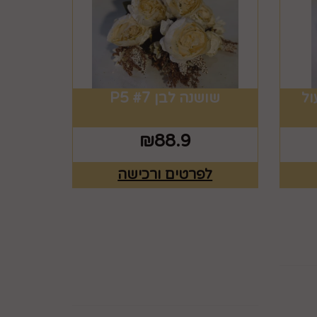
שושנה לבן #7 P5
₪
88.9
לפרטים ורכישה
ים
רוצים לדעת עוד? שלח
פניה ואחד מנציגינו יחזור
אליך בהקדם