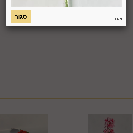
כמו כן, לא ניתן להחזיר מוצר שאריזתו נפתחה או הושחתה או מוצר שנש
חסנה ו/או הוראות היצרן/היבואן/הספק/החברה. בלי לגרוע מהאמור לעיל, 
14.9
טול עסקה על-ידי המשתמש שלא עקב פגם או אי התאמה בין המוצר לבין 
ביטול בשיעור של 5% ממחיר המוצר נשוא הביטול או 100 ₪, לפי הנמוך מביניהם. כמו כן, ככל שהעס
סליקת כרטיס האשראי בעסקה שבוטלה, רשאית החברה לחייב את המשתמ