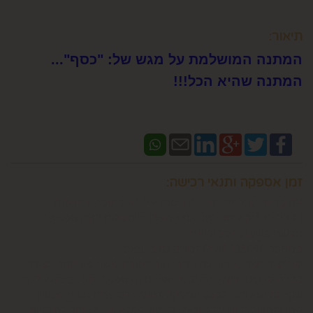
תיאור:
המתנה המושלמת על מגש של: "כסף"...
המתנה שהיא הכל!!!
זמן אספקה ותנאי רכישה:
אם ברצונכם למשלוח "לזמן ספציפי" זה בתוספת תשלום
וחובה לבדוק איתנו לפני אם המשלוח "משלוח לזמן ספציפי"
אפשרי בשעות המבוקשות
במספר 0586438096 זמינים גם בווצאפ
יש ליצור קשר טלפוני עם החברה במסגרת שעות פעילותה לצורך
קבלת פרטים, ביצוע ההזמנה ותיאום האספקה, הכל בכפוף לכך
שקיימת אפשרות לבצע אספקה דחופה למוצרים אותם מעוניין
המשתמש לרכוש ולכך שאלו קיימים במלאי וכן בכפוף למדיניות