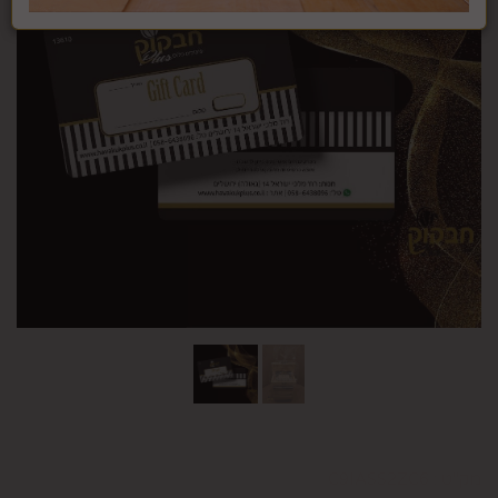
מק"ט :
C9IASS2ZC6