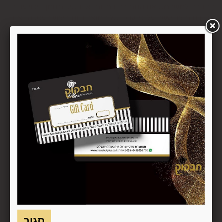
החברה למשתמש את התמורה במזומן או בשיק מזומן. זיכוי עבור
החזרת מוצר יעשה על-פי ערכו של המוצר ביום ביצוע העסקה. יצוין,
כי זיכוי על מוצר שנרכש במבצע, בהנחה, באמצעות קופון או בתווי
קנייה יהיה בהתאם לערך העסקה שבוצעה בפועל.
6.6. על המשתמש/הנמען לבדוק את המוצר מיד עם קבלתו. במידה
שהמשתמש/הנמען קיבל את המוצר כשהוא פגום או כאשר קיימת
אי התאמה בין המוצר לבין פרטיו כפי שהוצגו באתר, רשאי
המשתמש לבטל את העסקה בתוך 24 שעות ממועד קבלת המוצר
כאשר מדובר במוצרי מזון או טובין פסידים ובתוך 14 ימים מיום
קבלת המוצר, כאשר מדובר במוצרים שאינם מוצרי מזון או טובין
פסידים. ביטול עסקה יעשה על-ידי מתן הודעה בכתב לחברה
באמצעות "צור קשר" באתר או במסרון לנייד המופיע באתר ובתקנון
או בדואר אלקטרוני: 5023968@gmail.com
, הכל בהתאם להוראות חוק הגנת הצרכן. במקרה שביטול
מהטעמים הנ"ל יימצא מוצדק, יזוכה המשתמש במלוא סכום
העסקה באותו האופן שבו בוצע התשלום.
6.7. בכל מקרה של ביטול עסקה, על המשתמש/הנמען להשיב את
המוצר לחברה או לספק שפרטיו מופיעים בתעודת המשלוח