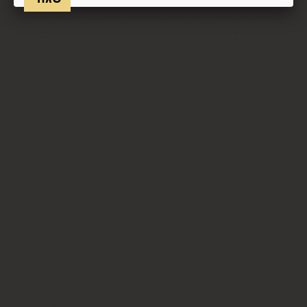
ובמסמכים שצורפו להזמנה (לפי העניין ובהתאם למקום האספקה),
על חשבונו, באריזתו המקורית, שלם, תקין, ללא פגיעה, נזק, פגם או
קלקול מכל מין וסוג שהוא ושלא נעשה בו כל שימוש, אלא אם
התקבלו מהחברה הנחיות אחרות. לא ניתן לבטל עסקה ולהחזיר
מוצר שניזוק או שנעשה בו שימוש. כמו כן, לא ניתן להחזיר מוצר
שאריזתו נפתחה או הושחתה או מוצר שנשבר או התקלקל כתוצאה
משימוש לא נכון, שימוש רשלני ו/או בזדון ו/או שלא על-פי הוראות
השימוש, הוראות האחסנה ו/או הוראות
היצרן/היבואן/הספק/החברה. בלי לגרוע מהאמור לעיל, חיבור
המוצר לחשמל, גז או מים ייחשב לעניין זה שימוש במוצר.
6.8. בהתאם להוראות חוק הגנת הצרכן, במקרה של ביטול עסקה
על-ידי המשתמש שלא עקב פגם או אי התאמה בין המוצר לבין
פרטיו כפי שהוצגו באתר, רשאית החברה לגבות דמי ביטול בשיעור
של 5% ממחיר המוצר נשוא הביטול או 100 ₪, לפי הנמוך מביניהם.
כמו כן, ככל שהעסקה נעשתה בכרטיס אשראי וחברת האשראי או
הגוף שעמו התקשרה החברה לביצוע סליקת כרטיסי אשראי, גבו
ממנה תשלום בעד סליקת כרטיס האשראי בעסקה שבוטלה, רשאית
החברה לחייב את המשתמש גם בתשלום שנגבה ממנה.
6.9. ביטול עסקה לפי סעיף 6 זה, יחול אך ורק על עסקה שסכומה