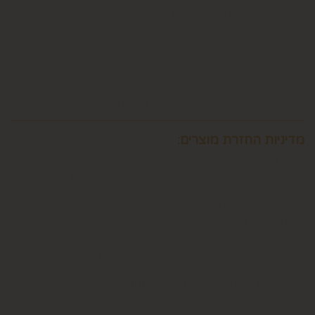
המשלוחים של החברה, חברת דואר ישראל, חברת הדואר
המקומית או חברת המשלוחים.
באפשרותכם לבדוק איתנו במספר 0586438096 זמינים גם
בווצאפ
משלוח תוך 8 ימי עסקים. למשלוח מהיר לאותו יום יתומחר בנפרד
לפי מיקום צרו קשר במספר 0586438096
מדיניות החזרת מוצרים:
6. ביטול עסקה על-ידי המשתמש
6.1. משתמש אשר ביצע עסקה באתר רשאי לבטל את העסקה
בהתאם להוראות חוק הגנת הצרכן, תשמ"א-1981 והתקנות אשר
הותקנו על-פיו, כפי שיעודכנו מעת לעת ("חוק הגנת הצרכן"),
ובהתאם להוראות התקנון, כפי שיפורט להלן.
6.2. זכות ביטול עסקה לא חלה לגבי מוצרי מזון וטובין פסידים.
כלומר, לא ניתן לבטל עסקה של רכישת מוצרי מזון וטובין פסידים
כגון פרחים וצמחים, לאחר ביצוע ההזמנה.
6.3. לגבי מוצרים שאינם מוצרי מזון או טובין פסידים- משתמש