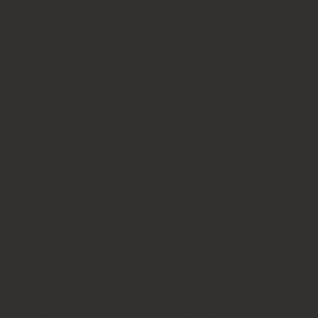
המעוניין לבטל עסקה, רשאי לעשות כן על-ידי מתן הודעה בכתב
לחברה בדואר אלקטרוני: 5023968@gmail.com
, במסרון לנייד המופיע באתר ובתקנון או באמצעות "צור קשר"
באתר, מיום עשיית העסקה ועד 14 ימים מיום שקיבל
המשתמש/הנמען את המוצר.
6.4. על המשתמש מוטלת החובה לוודא את קבלת ההודעה על
ביטול עסקה בחברה. כמן כן, יש לציין בהודעה על ביטול עסקה את
פרטי ההזמנה ולצרף חשבונית.
6.5. עם קבלת ההודעה על ביטול עסקה, תבטל החברה את החיוב
(ככל שהמשתמש חויב) ואם זוכה חשבונה של החברה, יושב
למשתמש סכום החיוב באמצעות זיכוי כרטיס האשראי באמצעותו
בוצעה העסקה, בתוך 7 ימי עסקים מיום קבלת ההודעה על ביטול
עסקה או מיום קבלת המוצר נשוא העסקה שבוטלה, במשרדי
החברה או הספק (לפי העניין ובהתאם למקום האספקה), לפי
המאוחר מביניהם, הכל על-פי שיקול דעתה הבלעדי של החברה
ועל-פי הנחיותיה. ככל שלא ניתן לזכות את כרטיס האשראי של
המשתמש כאמור, מכל סיבה שהיא, או שהתשלום בוצע במזומן או
בשיק מזומן (ככל שקיימת אפשרות לתשלום באופן הזה), תשיב