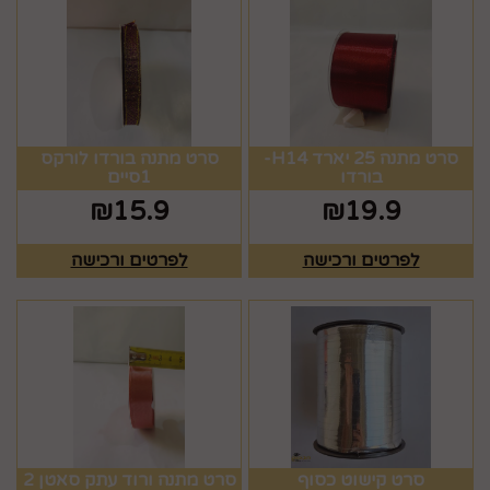
סרט מתנה 25 יארד H14-
סרט מתנה בורדו לורקס
בורדו
1סיים
₪
15.9
₪
19.9
לפרטים ורכישה
לפרטים ורכישה
סרט קישוט כסוף
סרט מתנה ורוד עתק סאטן 2