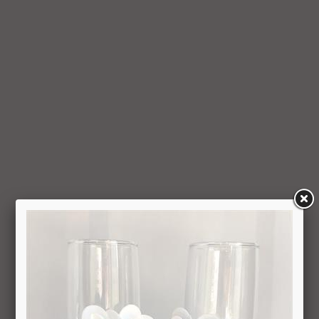
למשתמש סכום החיוב באמצעות זיכוי כרטיס האשראי באמצעותו
בוצעה העסקה, בתוך 7 ימי עסקים מיום קבלת ההודעה על ביטול
עסקה או מיום קבלת המוצר נשוא העסקה שבוטלה, במשרדי
החברה או הספק (לפי העניין ובהתאם למקום האספקה), לפי
המאוחר מביניהם, הכל על-פי שיקול דעתה הבלעדי של החברה
ועל-פי הנחיותיה. ככל שלא ניתן לזכות את כרטיס האשראי של
המשתמש כאמור, מכל סיבה שהיא, או שהתשלום בוצע במזומן או
בשיק מזומן (ככל שקיימת אפשרות לתשלום באופן הזה), תשיב
החברה למשתמש את התמורה במזומן או בשיק מזומן. זיכוי עבור
החזרת מוצר יעשה על-פי ערכו של המוצר ביום ביצוע העסקה. יצוין,
כי זיכוי על מוצר שנרכש במבצע, בהנחה, באמצעות קופון או בתווי
קנייה יהיה בהתאם לערך העסקה שבוצעה בפועל.
6.6. על המשתמש/הנמען לבדוק את המוצר מיד עם קבלתו. במידה
שהמשתמש/הנמען קיבל את המוצר כשהוא פגום או כאשר קיימת
אי התאמה בין המוצר לבין פרטיו כפי שהוצגו באתר, רשאי
המשתמש לבטל את העסקה בתוך 24 שעות ממועד קבלת המוצר
כאשר מדובר במוצרי מזון או טובין פסידים ובתוך 14 ימים מיום
קבלת המוצר, כאשר מדובר במוצרים שאינם מוצרי מזון או טובין
פסידים. ביטול עסקה יעשה על-ידי מתן הודעה בכתב לחברה