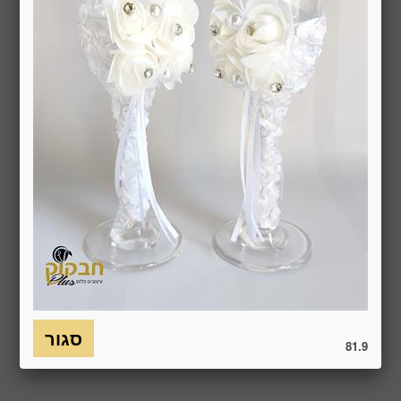
באמצעות "צור קשר" באתר או במסרון לנייד המופיע באתר ובתקנון
או בדואר אלקטרוני: 5023968@gmail.com
, הכל בהתאם להוראות חוק הגנת הצרכן. במקרה שביטול
מהטעמים הנ"ל יימצא מוצדק, יזוכה המשתמש במלוא סכום
העסקה באותו האופן שבו בוצע התשלום.
6.7. בכל מקרה של ביטול עסקה, על המשתמש/הנמען להשיב את
המוצר לחברה או לספק שפרטיו מופיעים בתעודת המשלוח
ובמסמכים שצורפו להזמנה (לפי העניין ובהתאם למקום האספקה),
על חשבונו, באריזתו המקורית, שלם, תקין, ללא פגיעה, נזק, פגם או
קלקול מכל מין וסוג שהוא ושלא נעשה בו כל שימוש, אלא אם
התקבלו מהחברה הנחיות אחרות. לא ניתן לבטל עסקה ולהחזיר
מוצר שניזוק או שנעשה בו שימוש. כמו כן, לא ניתן להחזיר מוצר
שאריזתו נפתחה או הושחתה או מוצר שנשבר או התקלקל כתוצאה
משימוש לא נכון, שימוש רשלני ו/או בזדון ו/או שלא על-פי הוראות
השימוש, הוראות האחסנה ו/או הוראות
היצרן/היבואן/הספק/החברה. בלי לגרוע מהאמור לעיל, חיבור
המוצר לחשמל, גז או מים ייחשב לעניין זה שימוש במוצר.
81.9
6.8. בהתאם להוראות חוק הגנת הצרכן, במקרה של ביטול עסקה
על-ידי המשתמש שלא עקב פגם או אי התאמה בין המוצר לבין