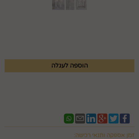
מק"ט :
99259000
₪
81.9
זמן אספקה ותנאי רכישה: