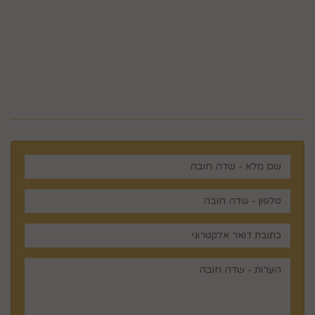
5023968@gmail.com
מלכי ישראל 14 ירושלים , ישראל
רוצים לדעת עוד? שלח פניה ואחד
מנציגינו יחזור אליך בהקדם