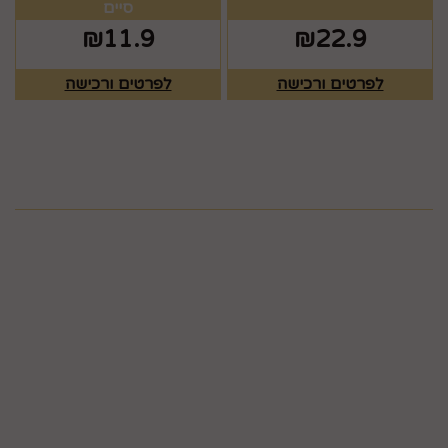
סיים
₪
11.9
₪
22.9
לפרטים ורכישה
לפרטים ורכישה
מפת האתר
ראשי
צרו קשר
כלים לעריכת שולחן
תקנון
גלריה
כלים לעריכת שולחן
חגים