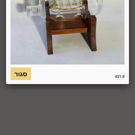
המוצר לחברה או לספק שפרטיו מופיעים בתעודת המשלוח
ובמסמכים שצורפו להזמנה (לפי העניין ובהתאם למקום האספקה),
על חשבונו, באריזתו המקורית, שלם, תקין, ללא פגיעה, נזק, פגם או
קלקול מכל מין וסוג שהוא ושלא נעשה בו כל שימוש, אלא אם
התקבלו מהחברה הנחיות אחרות. לא ניתן לבטל עסקה ולהחזיר
מוצר שניזוק או שנעשה בו שימוש. כמו כן, לא ניתן להחזיר מוצר
שאריזתו נפתחה או הושחתה או מוצר שנשבר או התקלקל כתוצאה
משימוש לא נכון, שימוש רשלני ו/או בזדון ו/או שלא על-פי הוראות
השימוש, הוראות האחסנה ו/או הוראות
היצרן/היבואן/הספק/החברה. בלי לגרוע מהאמור לעיל, חיבור
המוצר לחשמל, גז או מים ייחשב לעניין זה שימוש במוצר.
431.9
6.8. בהתאם להוראות חוק הגנת הצרכן, במקרה של ביטול עסקה
על-ידי המשתמש שלא עקב פגם או אי התאמה בין המוצר לבין
פרטיו כפי שהוצגו באתר, רשאית החברה לגבות דמי ביטול בשיעור
של 5% ממחיר המוצר נשוא הביטול או 100 ₪, לפי הנמוך מביניהם.
כמו כן, ככל שהעסקה נעשתה בכרטיס אשראי וחברת האשראי או
הגוף שעמו התקשרה החברה לביצוע סליקת כרטיסי אשראי, גבו
ממנה תשלום בעד סליקת כרטיס האשראי בעסקה שבוטלה, רשאית
החברה לחייב את המשתמש גם בתשלום שנגבה ממנה.