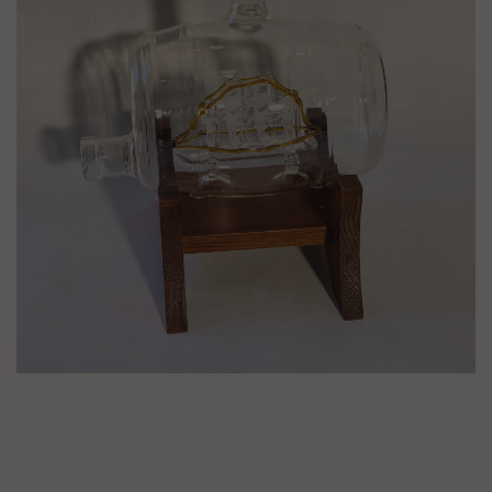
מק"ט :
99590000
₪
431.9