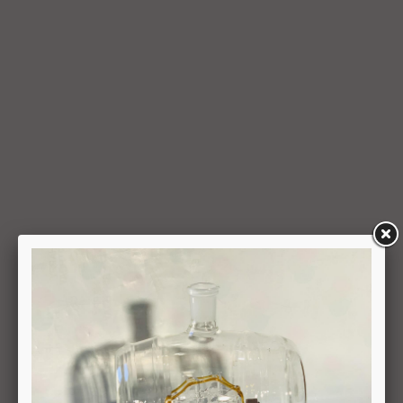
בשיק מזומן (ככל שקיימת אפשרות לתשלום באופן הזה), תשיב
החברה למשתמש את התמורה במזומן או בשיק מזומן. זיכוי עבור
החזרת מוצר יעשה על-פי ערכו של המוצר ביום ביצוע העסקה. יצוין,
כי זיכוי על מוצר שנרכש במבצע, בהנחה, באמצעות קופון או בתווי
קנייה יהיה בהתאם לערך העסקה שבוצעה בפועל.
6.6. על המשתמש/הנמען לבדוק את המוצר מיד עם קבלתו. במידה
שהמשתמש/הנמען קיבל את המוצר כשהוא פגום או כאשר קיימת
אי התאמה בין המוצר לבין פרטיו כפי שהוצגו באתר, רשאי
המשתמש לבטל את העסקה בתוך 24 שעות ממועד קבלת המוצר
כאשר מדובר במוצרי מזון או טובין פסידים ובתוך 14 ימים מיום
קבלת המוצר, כאשר מדובר במוצרים שאינם מוצרי מזון או טובין
פסידים. ביטול עסקה יעשה על-ידי מתן הודעה בכתב לחברה
באמצעות "צור קשר" באתר או במסרון לנייד המופיע באתר ובתקנון
או בדואר אלקטרוני: 5023968@gmail.com
, הכל בהתאם להוראות חוק הגנת הצרכן. במקרה שביטול
מהטעמים הנ"ל יימצא מוצדק, יזוכה המשתמש במלוא סכום
העסקה באותו האופן שבו בוצע התשלום.
6.7. בכל מקרה של ביטול עסקה, על המשתמש/הנמען להשיב את