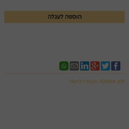
זמן אספקה ותנאי רכישה:
אם ברצונכם למשלוח "לזמן ספציפי" זה בתוספת תשלום
וחובה לבדוק איתנו לפני אם המשלוח "משלוח לזמן ספציפי"
אפשרי בשעות המבוקשות
במספר 0586438096 זמינים גם בווצאפ
יש ליצור קשר טלפוני עם החברה במסגרת שעות פעילותה לצורך
קבלת פרטים, ביצוע ההזמנה ותיאום האספקה, הכל בכפוף לכך
שקיימת אפשרות לבצע אספקה דחופה למוצרים אותם מעוניין