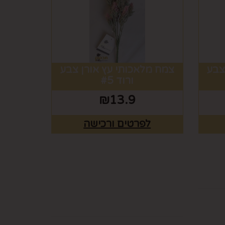
צבע
צמח מלאכותי עץ אורן צבע
ורוד #5
₪
13.9
לפרטים ורכישה
ים
רוצים לדעת עוד? שלח
פניה ואחד מנציגינו יחזור
אליך בהקדם