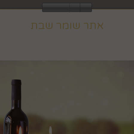
2843
אתר שומר שבת
עוד
ומר שבת וחג, ולכן הגלישה בו אינה מתאפשרת ב
לחבקוק מכ
וב לפעילות רגילה בצאת השבת או החג.
הבית
אגרטלים, עציצים ופרחים
כלים לבי
ענף עלים קטן ל
מק"ט :
83758000
₪
29.9