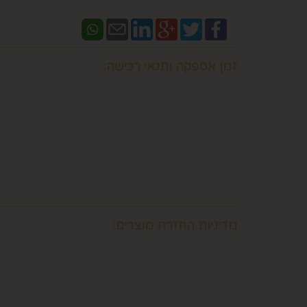
זמן אספקה ותנאי רכישה:
אם ברצונכם למשלוח "לזמן ספציפי" זה בתוספת תשלו
וחובה לבדוק איתנו לפני אם המשלוח "משלוח לזמן ספ
במספר 0586438096 זמינים גם בווצאפ
יש ליצור קשר טלפוני עם החברה במסגרת שעות פעילות
מעוניין המשתמש לרכוש ולכך שאלו קיימים במלאי וכן 
באפשרותכם לבדוק איתנו במספר 0586438096 זמינים גם בווצאפ
משלוח תוך 8 ימי עסקים. למשלוח מהיר לאותו יום יתומחר בנפרד לפי מיקום צרו קשר במספר 0586438096
מדיניות החזרת מוצרים:
6. ביטול עסקה על-ידי המשתמש
הצרכן"), ובהתאם להוראות התקנון, כפי שיפורט להלן.
6.2. זכות ביטול עסקה לא חלה לגבי מוצרי מזון וטובין פסידים. כלומר, לא ניתן לבטל עסקה של רכישת מוצרי מזון וטובין פסידים כגון פרחים וצמחים, לאחר ביצוע ההזמנה.