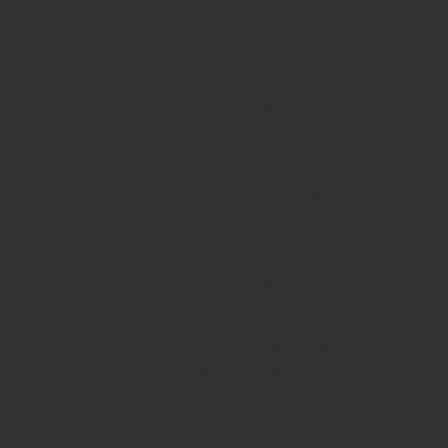
6.3. לגבי מוצרים שאינם מוצרי מזון או טובין פסידים- משתמש המעוניין לבטל עסקה, רשאי לעשות כן על-ידי מתן הודעה בכתב לחברה בדואר אלקטרוני: 5023968@gmail.com
, במסרון לנייד המופיע באתר ובתקנון או באמצעות "צור קשר" באתר, מיום עשיית הע
6.4. על המשתמש מוטלת החובה לוודא את קבלת ההודעה על ביטול עסקה בחברה. כמן כן, יש לציין בהודעה על ביטול עסקה את פרטי ההזמנה ולצרף חשבונית.
6.5. עם קבלת ההודעה על ביטול עסקה, תבטל החברה
באמצעותו בוצעה העסקה, 
האספקה), לפי המאוחר מביניהם, הכל על-פי שיקול דעת
שהתשלום בוצע במזומן או בשיק מזומן (ככל שקיימת א
ערכו של המוצר ביום ביצוע העסקה. יצוין, כי זיכוי על
6.6. על המשתמש/הנמען לבדוק את המוצר מיד עם קב
שאינם מוצרי מזון או טובין פסידים. ביטול עסקה יעשה 
5023968@gmail.com
, הכל בהתאם להוראות חוק הגנת הצרכן. במקרה שביטו
6.7. בכל מקרה של ביטול עסקה, על המשתמש/הנמען 
האספקה), על חשבונו, באריזתו המקורית, שלם, תקין, לל