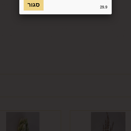
כמו כן, לא ניתן להחזיר מוצר שאריזתו נפתחה או הושחתה או מוצר שנש
29.9
חסנה ו/או הוראות היצרן/היבואן/הספק/החברה. בלי לגרוע מהאמור לעיל, 
טול עסקה על-ידי המשתמש שלא עקב פגם או אי התאמה בין המוצר לבין 
ביטול בשיעור של 5% ממחיר המוצר נשוא הביטול או 100 ₪, לפי הנמוך מביניהם. כמו כן, ככל שהעס
סליקת כרטיס האשראי בעסקה שבוטלה, רשאית החברה לחייב את המשתמ