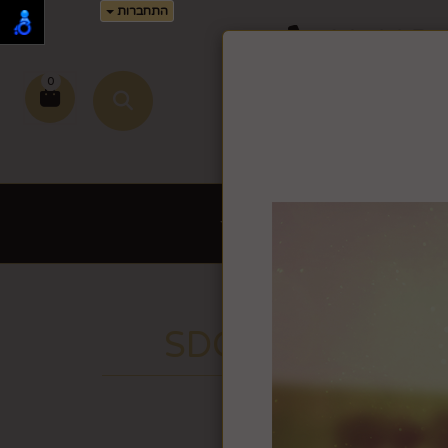
התחברות
02-995-
0
זמן זה.
שירי כתיבה לחץ >>
ת לשבת ויום טוב
עוד
בן SDC1095