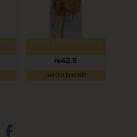
זר הורטנזיה זהוב #1D119
ענף
₪
42.9
לפרטים ורכישה
מפת האתר
עקבו 
ראשי
צרו קשר