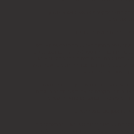
למשתמש סכום החיוב באמצעות זיכוי כרטיס האשראי
קה שבוטלה, במשרדי החברה או הספק (לפי העניין ובהתאם למקום
ס האשראי של המשתמש כאמור, מכל סיבה שהיא, או
ו בשיק מזומן. זיכוי עבור החזרת מוצר יעשה על-פי
 לערך העסקה שבוצעה בפועל.
ת אי התאמה בין המוצר לבין פרטיו כפי שהוצגו
באתר, רשאי המשתמש לבטל את העסקה בתוך 24 שעות ממועד קבלת המוצר כאשר מדובר במוצרי מזון או טובין פסידים ובתוך 14 ימים מיום קבלת המוצר, כאשר מדובר במוצרים
יד המופיע באתר ובתקנון או בדואר אלקטרוני:
ותו האופן שבו בוצע התשלום.
סמכים שצורפו להזמנה (לפי העניין ובהתאם למקום
וש, אלא אם התקבלו מהחברה הנחיות אחרות. לא ניתן