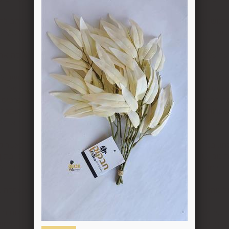
סקה ועד 14 ימים מיום שקיבל המשתמש/הנמען את המוצר.
 את החיוב (ככל שהמשתמש חויב) ואם זוכה חשבונה של החברה, יושב 
בתוך 7 ימי עסקים מיום קבלת ההודעה על ביטול עסקה או מיום קבלת המוצר נשוא העס
ה הבלעדי של החברה ועל-פי הנחיותיה. ככל שלא ניתן לזכות את כרטי
פשרות לתשלום באופן הזה), תשיב החברה למשתמש את התמורה במזומן א
 מוצר שנרכש במבצע, בהנחה, באמצעות קופון או בתווי קנייה יהיה בהתאם
לתו. במידה שהמשתמש/הנמען קיבל את המוצר כשהוא פגום או כאשר קיימ
על-ידי מתן הודעה בכתב לחברה באמצעות "צור קשר" באתר או במסרון לני
ל מהטעמים הנ"ל יימצא מוצדק, יזוכה המשתמש במלוא סכום העסקה בא
להשיב את המוצר לחברה או לספק שפרטיו מופיעים בתעודת המשלוח ובמ
א פגיעה, נזק, פגם או קלקול מכל מין וסוג שהוא ושלא נעשה בו כל שימ