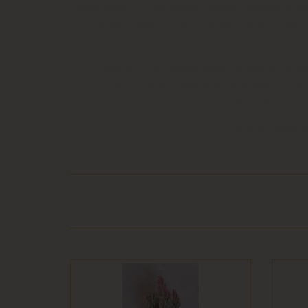
בר או התקלקל כתוצאה משימוש לא נכון, שימוש רשלני
חיבור המוצר לחשמל, גז או מים ייחשב לעניין זה
פרטיו כפי שהוצגו באתר, רשאית החברה לגבות דמי
קה נעשתה בכרטיס אשראי וחברת האשראי או הגוף שעמו התקשרה החברה
ש גם בתשלום שנגבה ממנה.