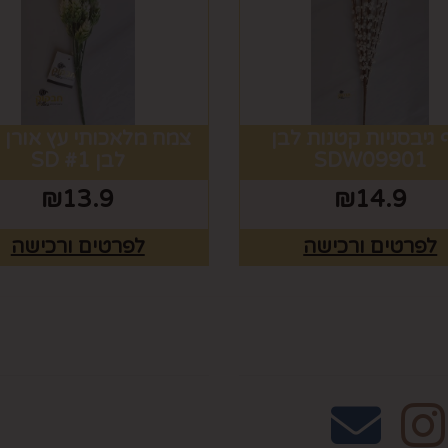
 גיבסניות קטנות לבן
צמח מלאכותי עץ אורן 
SDW09901
לבן #1 SD
₪
13.9
₪
14.9
לפרטים ורכישה
לפרטים ורכישה
אחרינו
שעות פעילות וטלפונ
טלפון 02-995-2843