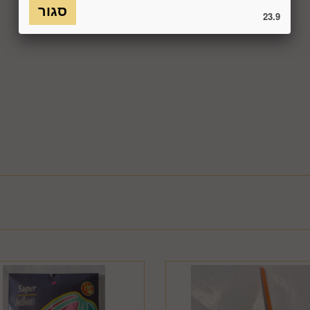
כמו כן, לא ניתן להחזיר מוצר שאריזתו נפתחה או הושחתה או מוצר שנש
23.9
חסנה ו/או הוראות היצרן/היבואן/הספק/החברה. בלי לגרוע מהאמור לעיל, 
טול עסקה על-ידי המשתמש שלא עקב פגם או אי התאמה בין המוצר לבין 
ביטול בשיעור של 5% ממחיר המוצר נשוא הביטול או 100 ₪, לפי הנמוך מביניהם. כמו כן, ככל שהעס
סליקת כרטיס האשראי בעסקה שבוטלה, רשאית החברה לחייב את המשתמ