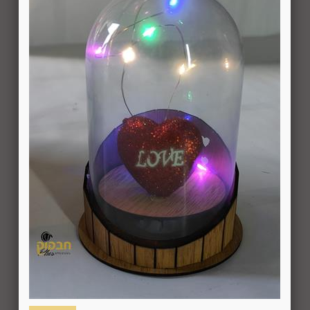
סקה ועד 14 ימים מיום שקיבל המשתמש/הנמען את המוצר.
 את החיוב (ככל שהמשתמש חויב) ואם זוכה חשבונה של החברה, יושב 
בתוך 7 ימי עסקים מיום קבלת ההודעה על ביטול עסקה או מיום קבלת המוצר נשוא העס
ה הבלעדי של החברה ועל-פי הנחיותיה. ככל שלא ניתן לזכות את כרטי
פשרות לתשלום באופן הזה), תשיב החברה למשתמש את התמורה במזומן א
 מוצר שנרכש במבצע, בהנחה, באמצעות קופון או בתווי קנייה יהיה בהתאם
לתו. במידה שהמשתמש/הנמען קיבל את המוצר כשהוא פגום או כאשר קיימ
על-ידי מתן הודעה בכתב לחברה באמצעות "צור קשר" באתר או במסרון לני
ל מהטעמים הנ"ל יימצא מוצדק, יזוכה המשתמש במלוא סכום העסקה בא
להשיב את המוצר לחברה או לספק שפרטיו מופיעים בתעודת המשלוח ובמ
א פגיעה, נזק, פגם או קלקול מכל מין וסוג שהוא ושלא נעשה בו כל שימ