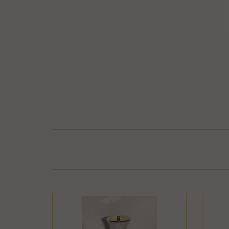
בר או התקלקל כתוצאה משימוש לא נכון, שימוש רשלני
חיבור המוצר לחשמל, גז או מים ייחשב לעניין זה
פרטיו כפי שהוצגו באתר, רשאית החברה לגבות דמי
קה נעשתה בכרטיס אשראי וחברת האשראי או הגוף שעמו התקשרה החברה
ש גם בתשלום שנגבה ממנה.