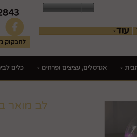
2843
עוד
לחבקוק מכ
הבית
אגרטלים, עציצים ופרחים
כלים לבי
לב מואר ב
מק"ט :
99466000
₪
23.9