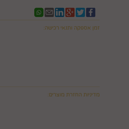
זמן אספקה ותנאי רכישה:
אם ברצונכם למשלוח "לזמן ספציפי" זה בתוספת תשלו
וחובה לבדוק איתנו לפני אם המשלוח "משלוח לזמן ספ
במספר 0586438096 זמינים גם בווצאפ
יש ליצור קשר טלפוני עם החברה במסגרת שעות פעילות
מעוניין המשתמש לרכוש ולכך שאלו קיימים במלאי וכן 
באפשרותכם לבדוק איתנו במספר 0586438096 זמינים גם בווצאפ
משלוח תוך 8 ימי עסקים. למשלוח מהיר לאותו יום יתומחר בנפרד לפי מיקום צרו קשר במספר 0586438096
מדיניות החזרת מוצרים:
6. ביטול עסקה על-ידי המשתמש
הצרכן"), ובהתאם להוראות התקנון, כפי שיפורט להלן.
6.2. זכות ביטול עסקה לא חלה לגבי מוצרי מזון וטובין פסידים. כלומר, לא ניתן לבטל עסקה של רכישת מוצרי מזון וטובין פסידים כגון פרחים וצמחים, לאחר ביצוע ההזמנה.