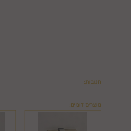
לבטל עסקה ולהחזיר מוצר שניזוק או שנעשה בו שימוש. 
ו/או בזדון ו/או שלא על-פי הוראות השימוש, הוראות הא
שימוש במוצר.
6.8. בהתאם להוראות חוק הגנת הצרכן, במקרה של בי
לביצוע סליקת כרטיסי אשראי, גבו ממנה תשלום בעד 
6.9. ביטול עסקה לפי סעיף 6 זה, יחול אך ורק על עסקה שסכומה עולה על 50 ₪, אלא אם יוחלט אחרת על-ידי החברה, על-פי שיקול דעתה הבלעדי.
6.10.לא ניתן לבטל עסקה שלא בהתאם להוראות התקנון ולהוראות חוק הגנת הצרכן והתקנות אשר הותקנו על-פיו.
תגובות:
מוצרים דומים: