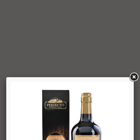
החזרת מוצר יעשה על-פי ערכו של המוצר ביום ביצוע העסקה. יצוין,
כי זיכוי על מוצר שנרכש במבצע, בהנחה, באמצעות קופון או בתווי
קנייה יהיה בהתאם לערך העסקה שבוצעה בפועל.
6.6. על המשתמש/הנמען לבדוק את המוצר מיד עם קבלתו. במידה
שהמשתמש/הנמען קיבל את המוצר כשהוא פגום או כאשר קיימת
אי התאמה בין המוצר לבין פרטיו כפי שהוצגו באתר, רשאי
המשתמש לבטל את העסקה בתוך 24 שעות ממועד קבלת המוצר
כאשר מדובר במוצרי מזון או טובין פסידים ובתוך 14 ימים מיום
קבלת המוצר, כאשר מדובר במוצרים שאינם מוצרי מזון או טובין
פסידים. ביטול עסקה יעשה על-ידי מתן הודעה בכתב לחברה
באמצעות "צור קשר" באתר או במסרון לנייד המופיע באתר ובתקנון
או בדואר אלקטרוני: 5023968@gmail.com
, הכל בהתאם להוראות חוק הגנת הצרכן. במקרה שביטול
מהטעמים הנ"ל יימצא מוצדק, יזוכה המשתמש במלוא סכום
העסקה באותו האופן שבו בוצע התשלום.
6.7. בכל מקרה של ביטול עסקה, על המשתמש/הנמען להשיב את
המוצר לחברה או לספק שפרטיו מופיעים בתעודת המשלוח
ובמסמכים שצורפו להזמנה (לפי העניין ובהתאם למקום האספקה),