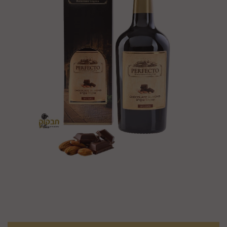
מק"ט :
T4W0GCE72D