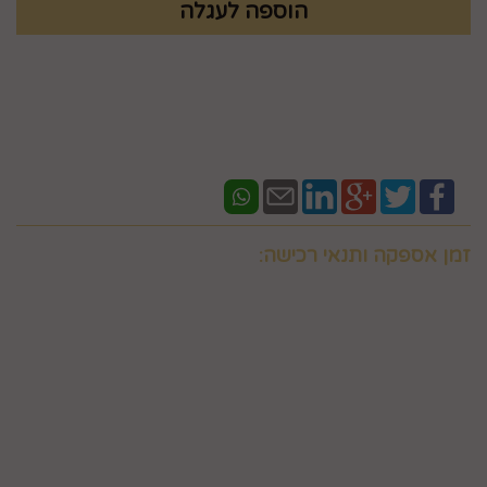
זמן אספקה ותנאי רכישה:
אם ברצונכם למשלוח "לזמן ספציפי" זה בתוספת תשלום
וחובה לבדוק איתנו לפני אם המשלוח "משלוח לזמן ספציפי"
אפשרי בשעות המבוקשות
במספר 0586438096 זמינים גם בווצאפ
יש ליצור קשר טלפוני עם החברה במסגרת שעות פעילותה לצורך
קבלת פרטים, ביצוע ההזמנה ותיאום האספקה, הכל בכפוף לכך
שקיימת אפשרות לבצע אספקה דחופה למוצרים אותם מעוניין
המשתמש לרכוש ולכך שאלו קיימים במלאי וכן בכפוף למדיניות
המשלוחים של החברה, חברת דואר ישראל, חברת הדואר