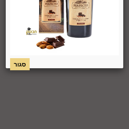
על חשבונו, באריזתו המקורית, שלם, תקין, ללא פגיעה, נזק, פגם או
קלקול מכל מין וסוג שהוא ושלא נעשה בו כל שימוש, אלא אם
התקבלו מהחברה הנחיות אחרות. לא ניתן לבטל עסקה ולהחזיר
מוצר שניזוק או שנעשה בו שימוש. כמו כן, לא ניתן להחזיר מוצר
שאריזתו נפתחה או הושחתה או מוצר שנשבר או התקלקל כתוצאה
משימוש לא נכון, שימוש רשלני ו/או בזדון ו/או שלא על-פי הוראות
השימוש, הוראות האחסנה ו/או הוראות
היצרן/היבואן/הספק/החברה. בלי לגרוע מהאמור לעיל, חיבור
המוצר לחשמל, גז או מים ייחשב לעניין זה שימוש במוצר.
6.8. בהתאם להוראות חוק הגנת הצרכן, במקרה של ביטול עסקה
על-ידי המשתמש שלא עקב פגם או אי התאמה בין המוצר לבין
פרטיו כפי שהוצגו באתר, רשאית החברה לגבות דמי ביטול בשיעור
של 5% ממחיר המוצר נשוא הביטול או 100 ₪, לפי הנמוך מביניהם.
כמו כן, ככל שהעסקה נעשתה בכרטיס אשראי וחברת האשראי או
הגוף שעמו התקשרה החברה לביצוע סליקת כרטיסי אשראי, גבו
ממנה תשלום בעד סליקת כרטיס האשראי בעסקה שבוטלה, רשאית
החברה לחייב את המשתמש גם בתשלום שנגבה ממנה.
6.9. ביטול עסקה לפי סעיף 6 זה, יחול אך ורק על עסקה שסכומה
עולה על 50 ₪, אלא אם יוחלט אחרת על-ידי החברה, על-פי שיקול