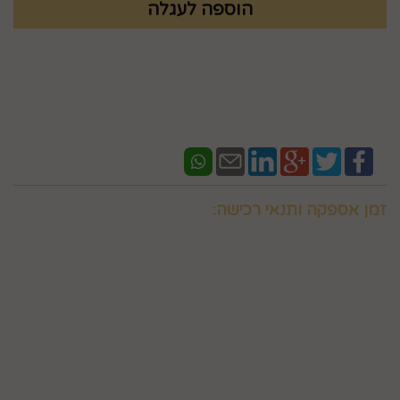
זמן אספקה ותנאי רכישה:
אם ברצונכם למשלוח "לזמן ספציפי" זה בתוספת תשלום
וחובה לבדוק איתנו לפני אם המשלוח "משלוח לזמן ספציפי"
אפשרי בשעות המבוקשות
במספר 0586438096 זמינים גם בווצאפ
יש ליצור קשר טלפוני עם החברה במסגרת שעות פעילותה לצורך
קבלת פרטים, ביצוע ההזמנה ותיאום האספקה, הכל בכפוף לכך
שקיימת אפשרות לבצע אספקה דחופה למוצרים אותם מעוניין
המשתמש לרכוש ולכך שאלו קיימים במלאי וכן בכפוף למדיניות
המשלוחים של החברה, חברת דואר ישראל, חברת הדואר