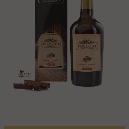
מק"ט :
JS8N82R9O2