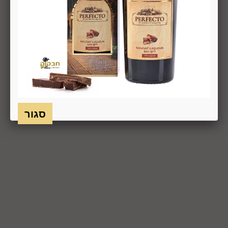
על חשבונו, באריזתו המקורית, שלם, תקין, ללא פגיעה, נזק, פגם או
קלקול מכל מין וסוג שהוא ושלא נעשה בו כל שימוש, אלא אם
התקבלו מהחברה הנחיות אחרות. לא ניתן לבטל עסקה ולהחזיר
מוצר שניזוק או שנעשה בו שימוש. כמו כן, לא ניתן להחזיר מוצר
שאריזתו נפתחה או הושחתה או מוצר שנשבר או התקלקל כתוצאה
משימוש לא נכון, שימוש רשלני ו/או בזדון ו/או שלא על-פי הוראות
השימוש, הוראות האחסנה ו/או הוראות
היצרן/היבואן/הספק/החברה. בלי לגרוע מהאמור לעיל, חיבור
המוצר לחשמל, גז או מים ייחשב לעניין זה שימוש במוצר.
6.8. בהתאם להוראות חוק הגנת הצרכן, במקרה של ביטול עסקה
על-ידי המשתמש שלא עקב פגם או אי התאמה בין המוצר לבין
פרטיו כפי שהוצגו באתר, רשאית החברה לגבות דמי ביטול בשיעור
של 5% ממחיר המוצר נשוא הביטול או 100 ₪, לפי הנמוך מביניהם.
כמו כן, ככל שהעסקה נעשתה בכרטיס אשראי וחברת האשראי או
הגוף שעמו התקשרה החברה לביצוע סליקת כרטיסי אשראי, גבו
ממנה תשלום בעד סליקת כרטיס האשראי בעסקה שבוטלה, רשאית
החברה לחייב את המשתמש גם בתשלום שנגבה ממנה.
6.9. ביטול עסקה לפי סעיף 6 זה, יחול אך ורק על עסקה שסכומה
עולה על 50 ₪, אלא אם יוחלט אחרת על-ידי החברה, על-פי שיקול