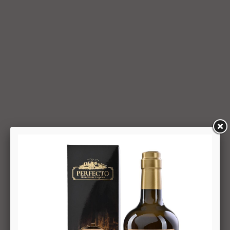
החזרת מוצר יעשה על-פי ערכו של המוצר ביום ביצוע העסקה. יצוין,
כי זיכוי על מוצר שנרכש במבצע, בהנחה, באמצעות קופון או בתווי
קנייה יהיה בהתאם לערך העסקה שבוצעה בפועל.
6.6. על המשתמש/הנמען לבדוק את המוצר מיד עם קבלתו. במידה
שהמשתמש/הנמען קיבל את המוצר כשהוא פגום או כאשר קיימת
אי התאמה בין המוצר לבין פרטיו כפי שהוצגו באתר, רשאי
המשתמש לבטל את העסקה בתוך 24 שעות ממועד קבלת המוצר
כאשר מדובר במוצרי מזון או טובין פסידים ובתוך 14 ימים מיום
קבלת המוצר, כאשר מדובר במוצרים שאינם מוצרי מזון או טובין
פסידים. ביטול עסקה יעשה על-ידי מתן הודעה בכתב לחברה
באמצעות "צור קשר" באתר או במסרון לנייד המופיע באתר ובתקנון
או בדואר אלקטרוני: 5023968@gmail.com
, הכל בהתאם להוראות חוק הגנת הצרכן. במקרה שביטול
מהטעמים הנ"ל יימצא מוצדק, יזוכה המשתמש במלוא סכום
העסקה באותו האופן שבו בוצע התשלום.
6.7. בכל מקרה של ביטול עסקה, על המשתמש/הנמען להשיב את
המוצר לחברה או לספק שפרטיו מופיעים בתעודת המשלוח
ובמסמכים שצורפו להזמנה (לפי העניין ובהתאם למקום האספקה),