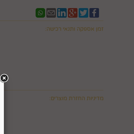
זמן אספקה ותנאי רכישה:
אם ברצונכם למשלוח "לזמן ספציפי" זה בתוספת תשלו
וחובה לבדוק איתנו לפני אם המשלוח "משלוח לזמן ספ
במספר 0586438096 זמינים גם בווצאפ
יש ליצור קשר טלפוני עם החברה במסגרת שעות פעילות
מעוניין המשתמש לרכוש ולכך שאלו קיימים במלאי וכן 
באפשרותכם לבדוק איתנו במספר 0586438096 זמינים גם בווצאפ
משלוח תוך 8 ימי עסקים. למשלוח מהיר לאותו יום יתומחר בנפרד לפי מיקום צרו קשר במספר 0586438096
מדיניות החזרת מוצרים:
6. ביטול עסקה על-ידי המשתמש
הצרכן"), ובהתאם להוראות התקנון, כפי שיפורט להלן.
6.2. זכות ביטול עסקה לא חלה לגבי מוצרי מזון וטובין פסידים. כלומר, לא ניתן לבטל עסקה של רכישת מוצרי מזון וטובין פסידים כגון פרחים וצמחים, לאחר ביצוע ההזמנה.