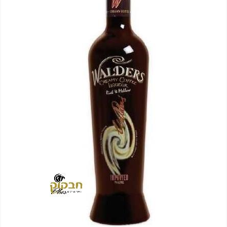
סקה ועד 14 ימים מיום שקיבל המשתמש/הנמען את המוצר.
 את החיוב (ככל שהמשתמש חויב) ואם זוכה חשבונה של החברה, יושב 
בתוך 7 ימי עסקים מיום קבלת ההודעה על ביטול עסקה או מיום קבלת המוצר נשוא העס
ה הבלעדי של החברה ועל-פי הנחיותיה. ככל שלא ניתן לזכות את כרטי
פשרות לתשלום באופן הזה), תשיב החברה למשתמש את התמורה במזומן א
 מוצר שנרכש במבצע, בהנחה, באמצעות קופון או בתווי קנייה יהיה בהתאם
לתו. במידה שהמשתמש/הנמען קיבל את המוצר כשהוא פגום או כאשר קיימ
על-ידי מתן הודעה בכתב לחברה באמצעות "צור קשר" באתר או במסרון לני
ל מהטעמים הנ"ל יימצא מוצדק, יזוכה המשתמש במלוא סכום העסקה בא
להשיב את המוצר לחברה או לספק שפרטיו מופיעים בתעודת המשלוח ובמ
א פגיעה, נזק, פגם או קלקול מכל מין וסוג שהוא ושלא נעשה בו כל שימ