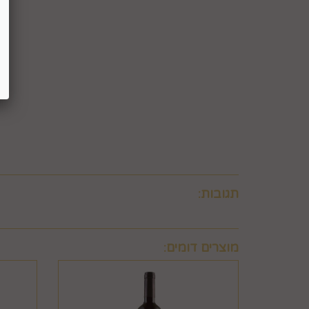
לבטל עסקה ולהחזיר מוצר שניזוק או שנעשה בו שימוש. 
ו/או בזדון ו/או שלא על-פי הוראות השימוש, הוראות הא
שימוש במוצר.
6.8. בהתאם להוראות חוק הגנת הצרכן, במקרה של בי
לביצוע סליקת כרטיסי אשראי, גבו ממנה תשלום בעד 
6.9. ביטול עסקה לפי סעיף 6 זה, יחול אך ורק על עסקה שסכומה עולה על 50 ₪, אלא אם יוחלט אחרת על-ידי החברה, על-פי שיקול דעתה הבלעדי.
6.10.לא ניתן לבטל עסקה שלא בהתאם להוראות התקנון ולהוראות חוק הגנת הצרכן והתקנות אשר הותקנו על-פיו.
תגובות:
מוצרים דומים: