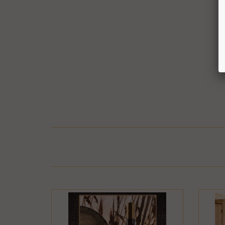
בר או התקלקל כתוצאה משימוש לא נכון, שימוש רשלני
חיבור המוצר לחשמל, גז או מים ייחשב לעניין זה
פרטיו כפי שהוצגו באתר, רשאית החברה לגבות דמי
קה נעשתה בכרטיס אשראי וחברת האשראי או הגוף שעמו התקשרה החברה
ש גם בתשלום שנגבה ממנה.