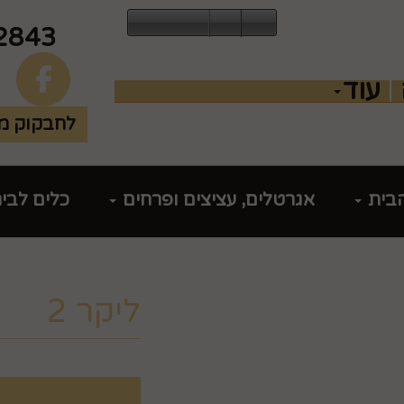
2843
עוד
לחבקוק מכ
הבית
אגרטלים, עציצים ופרחים
כלים לבי
ליקר 2
מק"ט :
HEO2JKLOQJ