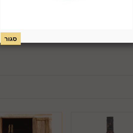
כמו כן, לא ניתן להחזיר מוצר שאריזתו נפתחה או הושחתה או מוצר שנש
חסנה ו/או הוראות היצרן/היבואן/הספק/החברה. בלי לגרוע מהאמור לעיל, 
טול עסקה על-ידי המשתמש שלא עקב פגם או אי התאמה בין המוצר לבין 
ביטול בשיעור של 5% ממחיר המוצר נשוא הביטול או 100 ₪, לפי הנמוך מביניהם. כמו כן, ככל שהעס
סליקת כרטיס האשראי בעסקה שבוטלה, רשאית החברה לחייב את המשתמ