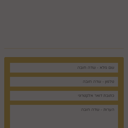
5023968@gmail.com
מלכי ישראל 14 ירושלים , ישראל
רוצים לדעת עוד? שלח פניה ואחד
מנציגינו יחזור אליך בהקדם