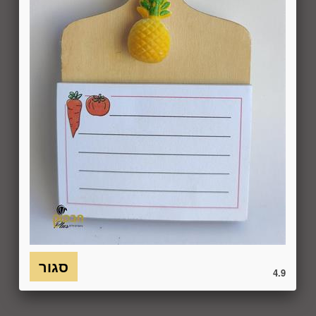
באמצעות "צור קשר" באתר או במסרון לנייד המופיע באתר ובתקנון
או בדואר אלקטרוני: 5023968@gmail.com
, הכל בהתאם להוראות חוק הגנת הצרכן. במקרה שביטול
מהטעמים הנ"ל יימצא מוצדק, יזוכה המשתמש במלוא סכום
העסקה באותו האופן שבו בוצע התשלום.
6.7. בכל מקרה של ביטול עסקה, על המשתמש/הנמען להשיב את
המוצר לחברה או לספק שפרטיו מופיעים בתעודת המשלוח
ובמסמכים שצורפו להזמנה (לפי העניין ובהתאם למקום האספקה),
על חשבונו, באריזתו המקורית, שלם, תקין, ללא פגיעה, נזק, פגם או
קלקול מכל מין וסוג שהוא ושלא נעשה בו כל שימוש, אלא אם
התקבלו מהחברה הנחיות אחרות. לא ניתן לבטל עסקה ולהחזיר
מוצר שניזוק או שנעשה בו שימוש. כמו כן, לא ניתן להחזיר מוצר
שאריזתו נפתחה או הושחתה או מוצר שנשבר או התקלקל כתוצאה
משימוש לא נכון, שימוש רשלני ו/או בזדון ו/או שלא על-פי הוראות
השימוש, הוראות האחסנה ו/או הוראות
היצרן/היבואן/הספק/החברה. בלי לגרוע מהאמור לעיל, חיבור
המוצר לחשמל, גז או מים ייחשב לעניין זה שימוש במוצר.
4.9
6.8. בהתאם להוראות חוק הגנת הצרכן, במקרה של ביטול עסקה
על-ידי המשתמש שלא עקב פגם או אי התאמה בין המוצר לבין