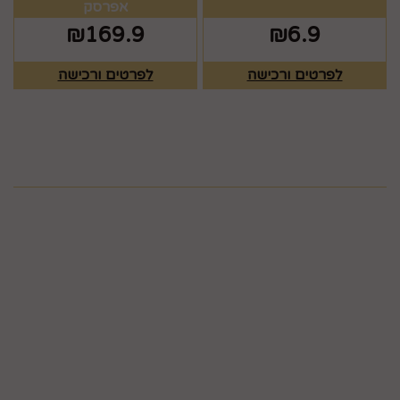
אפרסק
₪
169.9
₪
6.9
לפרטים ורכישה
לפרטים ורכישה
מפת האתר
ראשי
צרו קשר
כלים לעריכת שולחן
תקנון
גלריה
כלים לעריכת שולחן
חגים