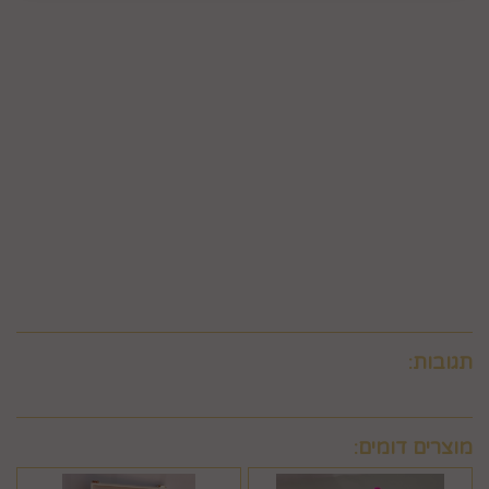
פרטיו כפי שהוצגו באתר, רשאית החברה לגבות דמי ביטול בשיעור
של 5% ממחיר המוצר נשוא הביטול או 100 ₪, לפי הנמוך מביניהם.
כמו כן, ככל שהעסקה נעשתה בכרטיס אשראי וחברת האשראי או
הגוף שעמו התקשרה החברה לביצוע סליקת כרטיסי אשראי, גבו
ממנה תשלום בעד סליקת כרטיס האשראי בעסקה שבוטלה, רשאית
החברה לחייב את המשתמש גם בתשלום שנגבה ממנה.
6.9. ביטול עסקה לפי סעיף 6 זה, יחול אך ורק על עסקה שסכומה
עולה על 50 ₪, אלא אם יוחלט אחרת על-ידי החברה, על-פי שיקול
דעתה הבלעדי.
6.10.לא ניתן לבטל עסקה שלא בהתאם להוראות התקנון ולהוראות
חוק הגנת הצרכן והתקנות אשר הותקנו על-פיו.
תגובות:
מוצרים דומים: