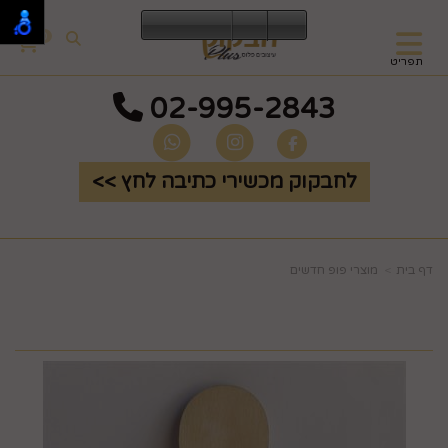
0
תפריט
02-995-2843
לחבקוק מכשירי כתיבה לחץ >>
דף בית
מוצרי פופ חדשים
מגנט דפי ממו אננס כתום