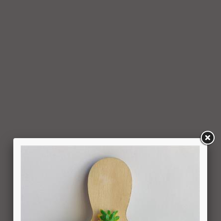
למשתמש סכום החיוב באמצעות זיכוי כרטיס האשראי באמצעותו
בוצעה העסקה, בתוך 7 ימי עסקים מיום קבלת ההודעה על ביטול
עסקה או מיום קבלת המוצר נשוא העסקה שבוטלה, במשרדי
החברה או הספק (לפי העניין ובהתאם למקום האספקה), לפי
המאוחר מביניהם, הכל על-פי שיקול דעתה הבלעדי של החברה
ועל-פי הנחיותיה. ככל שלא ניתן לזכות את כרטיס האשראי של
המשתמש כאמור, מכל סיבה שהיא, או שהתשלום בוצע במזומן או
בשיק מזומן (ככל שקיימת אפשרות לתשלום באופן הזה), תשיב
החברה למשתמש את התמורה במזומן או בשיק מזומן. זיכוי עבור
החזרת מוצר יעשה על-פי ערכו של המוצר ביום ביצוע העסקה. יצוין,
כי זיכוי על מוצר שנרכש במבצע, בהנחה, באמצעות קופון או בתווי
קנייה יהיה בהתאם לערך העסקה שבוצעה בפועל.
6.6. על המשתמש/הנמען לבדוק את המוצר מיד עם קבלתו. במידה
שהמשתמש/הנמען קיבל את המוצר כשהוא פגום או כאשר קיימת
אי התאמה בין המוצר לבין פרטיו כפי שהוצגו באתר, רשאי
המשתמש לבטל את העסקה בתוך 24 שעות ממועד קבלת המוצר
כאשר מדובר במוצרי מזון או טובין פסידים ובתוך 14 ימים מיום
קבלת המוצר, כאשר מדובר במוצרים שאינם מוצרי מזון או טובין
פסידים. ביטול עסקה יעשה על-ידי מתן הודעה בכתב לחברה