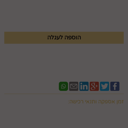
מק"ט :
70275000
₪
59.9
זמן אספקה ותנאי רכישה:
אם ברצונכם למשלוח "לזמן ספציפי" זה בתוספת תשלום
וחובה לבדוק איתנו לפני אם המשלוח "משלוח לזמן ספציפי"
אפשרי בשעות המבוקשות