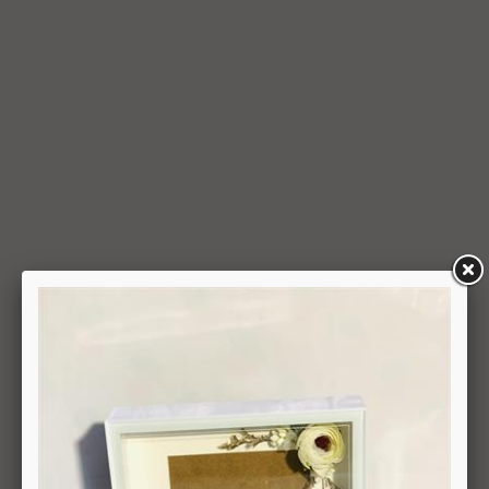
המאוחר מביניהם, הכל על-פי שיקול דעתה הבלעדי של החברה
ועל-פי הנחיותיה. ככל שלא ניתן לזכות את כרטיס האשראי של
המשתמש כאמור, מכל סיבה שהיא, או שהתשלום בוצע במזומן או
בשיק מזומן (ככל שקיימת אפשרות לתשלום באופן הזה), תשיב
החברה למשתמש את התמורה במזומן או בשיק מזומן. זיכוי עבור
החזרת מוצר יעשה על-פי ערכו של המוצר ביום ביצוע העסקה. יצוין,
כי זיכוי על מוצר שנרכש במבצע, בהנחה, באמצעות קופון או בתווי
קנייה יהיה בהתאם לערך העסקה שבוצעה בפועל.
6.6. על המשתמש/הנמען לבדוק את המוצר מיד עם קבלתו. במידה
שהמשתמש/הנמען קיבל את המוצר כשהוא פגום או כאשר קיימת
אי התאמה בין המוצר לבין פרטיו כפי שהוצגו באתר, רשאי
המשתמש לבטל את העסקה בתוך 24 שעות ממועד קבלת המוצר
כאשר מדובר במוצרי מזון או טובין פסידים ובתוך 14 ימים מיום
קבלת המוצר, כאשר מדובר במוצרים שאינם מוצרי מזון או טובין
פסידים. ביטול עסקה יעשה על-ידי מתן הודעה בכתב לחברה
באמצעות "צור קשר" באתר או במסרון לנייד המופיע באתר ובתקנון
או בדואר אלקטרוני: 5023968@gmail.com
, הכל בהתאם להוראות חוק הגנת הצרכן. במקרה שביטול
מהטעמים הנ"ל יימצא מוצדק, יזוכה המשתמש במלוא סכום