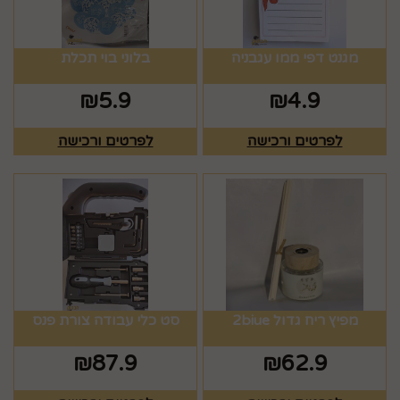
מגנט דפי ממו עגבניה
בלוני בוי תכלת
₪
5.9
₪
4.9
לפרטים ורכישה
לפרטים ורכישה
מפיץ ריח גדול 2biue
סט כלי עבודה צורת פנס
₪
87.9
₪
62.9