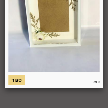
העסקה באותו האופן שבו בוצע התשלום.
6.7. בכל מקרה של ביטול עסקה, על המשתמש/הנמען להשיב את
המוצר לחברה או לספק שפרטיו מופיעים בתעודת המשלוח
ובמסמכים שצורפו להזמנה (לפי העניין ובהתאם למקום האספקה),
על חשבונו, באריזתו המקורית, שלם, תקין, ללא פגיעה, נזק, פגם או
קלקול מכל מין וסוג שהוא ושלא נעשה בו כל שימוש, אלא אם
התקבלו מהחברה הנחיות אחרות. לא ניתן לבטל עסקה ולהחזיר
מוצר שניזוק או שנעשה בו שימוש. כמו כן, לא ניתן להחזיר מוצר
שאריזתו נפתחה או הושחתה או מוצר שנשבר או התקלקל כתוצאה
משימוש לא נכון, שימוש רשלני ו/או בזדון ו/או שלא על-פי הוראות
השימוש, הוראות האחסנה ו/או הוראות
היצרן/היבואן/הספק/החברה. בלי לגרוע מהאמור לעיל, חיבור
המוצר לחשמל, גז או מים ייחשב לעניין זה שימוש במוצר.
59.9
6.8. בהתאם להוראות חוק הגנת הצרכן, במקרה של ביטול עסקה
על-ידי המשתמש שלא עקב פגם או אי התאמה בין המוצר לבין
פרטיו כפי שהוצגו באתר, רשאית החברה לגבות דמי ביטול בשיעור
של 5% ממחיר המוצר נשוא הביטול או 100 ₪, לפי הנמוך מביניהם.
כמו כן, ככל שהעסקה נעשתה בכרטיס אשראי וחברת האשראי או