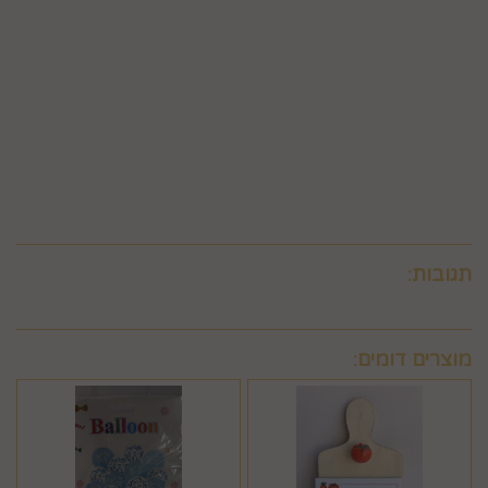
הגוף שעמו התקשרה החברה לביצוע סליקת כרטיסי אשראי, גבו
ממנה תשלום בעד סליקת כרטיס האשראי בעסקה שבוטלה, רשאית
החברה לחייב את המשתמש גם בתשלום שנגבה ממנה.
6.9. ביטול עסקה לפי סעיף 6 זה, יחול אך ורק על עסקה שסכומה
עולה על 50 ₪, אלא אם יוחלט אחרת על-ידי החברה, על-פי שיקול
דעתה הבלעדי.
6.10.לא ניתן לבטל עסקה שלא בהתאם להוראות התקנון ולהוראות
חוק הגנת הצרכן והתקנות אשר הותקנו על-פיו.
תגובות:
מוצרים דומים: