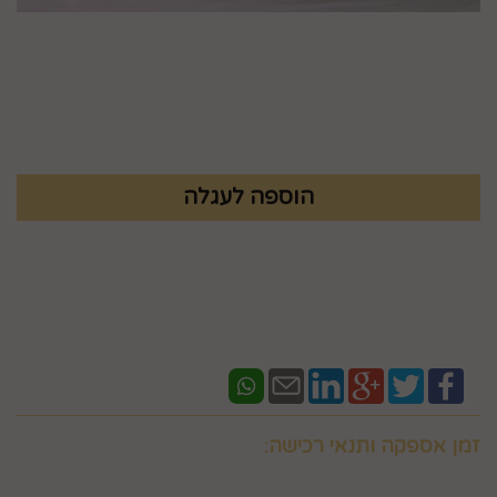
מק"ט :
99243015
₪
147.9
זמן אספקה ותנאי רכישה:
אם ברצונכם למשלוח "לזמן ספציפי" זה בתוספת תשלום