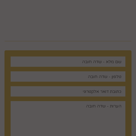
מלכי ישראל 14 ירושלים , ישראל
רוצים לדעת עוד? שלח פניה ואחד
מנציגינו יחזור אליך בהקדם