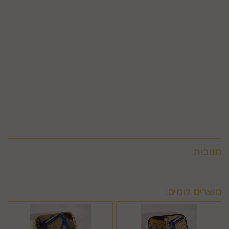
של 5% ממחיר המוצר נשוא הביטול או 100 ₪, לפי הנמוך מביניהם.
כמו כן, ככל שהעסקה נעשתה בכרטיס אשראי וחברת האשראי או
הגוף שעמו התקשרה החברה לביצוע סליקת כרטיסי אשראי, גבו
ממנה תשלום בעד סליקת כרטיס האשראי בעסקה שבוטלה, רשאית
החברה לחייב את המשתמש גם בתשלום שנגבה ממנה.
6.9. ביטול עסקה לפי סעיף 6 זה, יחול אך ורק על עסקה שסכומה
עולה על 50 ₪, אלא אם יוחלט אחרת על-ידי החברה, על-פי שיקול
דעתה הבלעדי.
6.10.לא ניתן לבטל עסקה שלא בהתאם להוראות התקנון ולהוראות
חוק הגנת הצרכן והתקנות אשר הותקנו על-פיו.
תגובות:
מוצרים דומים: