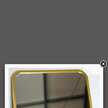
בוצעה העסקה, בתוך 7 ימי עסקים מיום קבלת ההודעה על ביטול
עסקה או מיום קבלת המוצר נשוא העסקה שבוטלה, במשרדי
החברה או הספק (לפי העניין ובהתאם למקום האספקה), לפי
המאוחר מביניהם, הכל על-פי שיקול דעתה הבלעדי של החברה
ועל-פי הנחיותיה. ככל שלא ניתן לזכות את כרטיס האשראי של
המשתמש כאמור, מכל סיבה שהיא, או שהתשלום בוצע במזומן או
בשיק מזומן (ככל שקיימת אפשרות לתשלום באופן הזה), תשיב
החברה למשתמש את התמורה במזומן או בשיק מזומן. זיכוי עבור
החזרת מוצר יעשה על-פי ערכו של המוצר ביום ביצוע העסקה. יצוין,
כי זיכוי על מוצר שנרכש במבצע, בהנחה, באמצעות קופון או בתווי
קנייה יהיה בהתאם לערך העסקה שבוצעה בפועל.
6.6. על המשתמש/הנמען לבדוק את המוצר מיד עם קבלתו. במידה
שהמשתמש/הנמען קיבל את המוצר כשהוא פגום או כאשר קיימת
אי התאמה בין המוצר לבין פרטיו כפי שהוצגו באתר, רשאי
המשתמש לבטל את העסקה בתוך 24 שעות ממועד קבלת המוצר
כאשר מדובר במוצרי מזון או טובין פסידים ובתוך 14 ימים מיום
קבלת המוצר, כאשר מדובר במוצרים שאינם מוצרי מזון או טובין
פסידים. ביטול עסקה יעשה על-ידי מתן הודעה בכתב לחברה
באמצעות "צור קשר" באתר או במסרון לנייד המופיע באתר ובתקנון
או בדואר אלקטרוני: 5023968@gmail.com