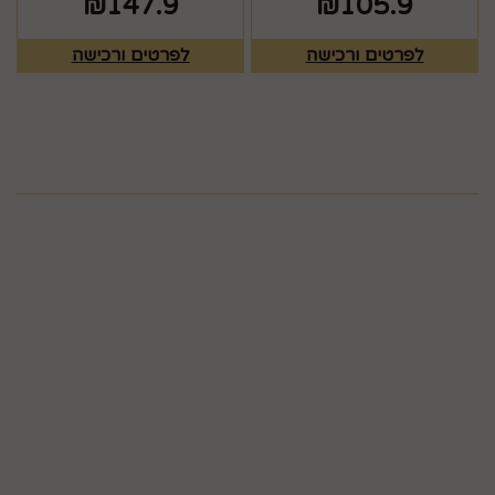
₪
147.9
₪
105.9
לפרטים ורכישה
לפרטים ורכישה
מפת האתר
ראשי
צרו קשר
כלים לעריכת שולחן
תקנון
גלריה
כלים לעריכת שולחן
חגים
זרי וסידורי פרחים