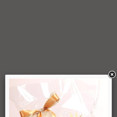
למשתמש סכום החיוב באמצעות זיכוי כרטיס האשראי באמצעותו
בוצעה העסקה, בתוך 7 ימי עסקים מיום קבלת ההודעה על ביטול
עסקה או מיום קבלת המוצר נשוא העסקה שבוטלה, במשרדי
החברה או הספק (לפי העניין ובהתאם למקום האספקה), לפי
המאוחר מביניהם, הכל על-פי שיקול דעתה הבלעדי של החברה
ועל-פי הנחיותיה. ככל שלא ניתן לזכות את כרטיס האשראי של
המשתמש כאמור, מכל סיבה שהיא, או שהתשלום בוצע במזומן או
בשיק מזומן (ככל שקיימת אפשרות לתשלום באופן הזה), תשיב
החברה למשתמש את התמורה במזומן או בשיק מזומן. זיכוי עבור
החזרת מוצר יעשה על-פי ערכו של המוצר ביום ביצוע העסקה. יצוין,
כי זיכוי על מוצר שנרכש במבצע, בהנחה, באמצעות קופון או בתווי
קנייה יהיה בהתאם לערך העסקה שבוצעה בפועל.
6.6. על המשתמש/הנמען לבדוק את המוצר מיד עם קבלתו. במידה
שהמשתמש/הנמען קיבל את המוצר כשהוא פגום או כאשר קיימת
אי התאמה בין המוצר לבין פרטיו כפי שהוצגו באתר, רשאי
המשתמש לבטל את העסקה בתוך 24 שעות ממועד קבלת המוצר
כאשר מדובר במוצרי מזון או טובין פסידים ובתוך 14 ימים מיום
קבלת המוצר, כאשר מדובר במוצרים שאינם מוצרי מזון או טובין
פסידים. ביטול עסקה יעשה על-ידי מתן הודעה בכתב לחברה