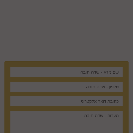
5023968@gmail.com
מלכי ישראל 14 ירושלים , ישראל
רוצים לדעת עוד? שלח פניה ואחד
מנציגינו יחזור אליך בהקדם