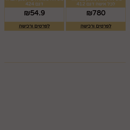
לכל אישה דגם 412
דגם 424
₪
54.9
₪
780
לפרטים ורכישה
לפרטים ורכישה
מפת האתר
ראשי
צרו קשר
כלים לעריכת שולחן
תקנון
גלריה
כלים לעריכת שולחן
חגים