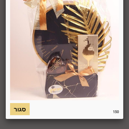
באמצעות "צור קשר" באתר או במסרון לנייד המופיע באתר ובתקנון
או בדואר אלקטרוני: 5023968@gmail.com
, הכל בהתאם להוראות חוק הגנת הצרכן. במקרה שביטול
מהטעמים הנ"ל יימצא מוצדק, יזוכה המשתמש במלוא סכום
העסקה באותו האופן שבו בוצע התשלום.
6.7. בכל מקרה של ביטול עסקה, על המשתמש/הנמען להשיב את
המוצר לחברה או לספק שפרטיו מופיעים בתעודת המשלוח
ובמסמכים שצורפו להזמנה (לפי העניין ובהתאם למקום האספקה),
על חשבונו, באריזתו המקורית, שלם, תקין, ללא פגיעה, נזק, פגם או
קלקול מכל מין וסוג שהוא ושלא נעשה בו כל שימוש, אלא אם
התקבלו מהחברה הנחיות אחרות. לא ניתן לבטל עסקה ולהחזיר
מוצר שניזוק או שנעשה בו שימוש. כמו כן, לא ניתן להחזיר מוצר
שאריזתו נפתחה או הושחתה או מוצר שנשבר או התקלקל כתוצאה
משימוש לא נכון, שימוש רשלני ו/או בזדון ו/או שלא על-פי הוראות
השימוש, הוראות האחסנה ו/או הוראות
היצרן/היבואן/הספק/החברה. בלי לגרוע מהאמור לעיל, חיבור
המוצר לחשמל, גז או מים ייחשב לעניין זה שימוש במוצר.
150
6.8. בהתאם להוראות חוק הגנת הצרכן, במקרה של ביטול עסקה