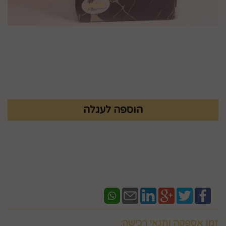
מק"ט :
X9NCZ6UR7H
₪
150
זמן אספקה ותנאי רכישה: