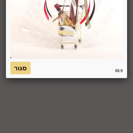
6.7. בכל מקרה של ביטול עסקה, על המשתמש/הנמען להשיב את
המוצר לחברה או לספק שפרטיו מופיעים בתעודת המשלוח
ובמסמכים שצורפו להזמנה (לפי העניין ובהתאם למקום האספקה),
על חשבונו, באריזתו המקורית, שלם, תקין, ללא פגיעה, נזק, פגם או
קלקול מכל מין וסוג שהוא ושלא נעשה בו כל שימוש, אלא אם
התקבלו מהחברה הנחיות אחרות. לא ניתן לבטל עסקה ולהחזיר
מוצר שניזוק או שנעשה בו שימוש. כמו כן, לא ניתן להחזיר מוצר
שאריזתו נפתחה או הושחתה או מוצר שנשבר או התקלקל כתוצאה
משימוש לא נכון, שימוש רשלני ו/או בזדון ו/או שלא על-פי הוראות
השימוש, הוראות האחסנה ו/או הוראות
היצרן/היבואן/הספק/החברה. בלי לגרוע מהאמור לעיל, חיבור
69.9
המוצר לחשמל, גז או מים ייחשב לעניין זה שימוש במוצר.
6.8. בהתאם להוראות חוק הגנת הצרכן, במקרה של ביטול עסקה
על-ידי המשתמש שלא עקב פגם או אי התאמה בין המוצר לבין
פרטיו כפי שהוצגו באתר, רשאית החברה לגבות דמי ביטול בשיעור
של 5% ממחיר המוצר נשוא הביטול או 100 ₪, לפי הנמוך מביניהם.
כמו כן, ככל שהעסקה נעשתה בכרטיס אשראי וחברת האשראי או
הגוף שעמו התקשרה החברה לביצוע סליקת כרטיסי אשראי, גבו
ממנה תשלום בעד סליקת כרטיס האשראי בעסקה שבוטלה, רשאית