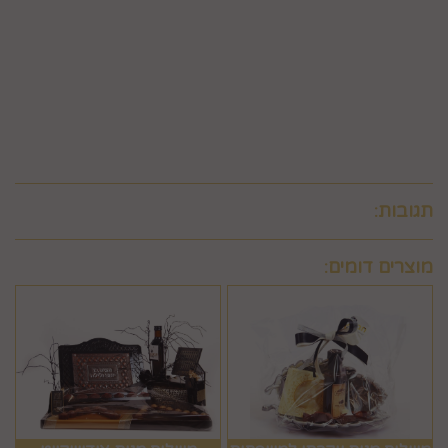
החברה לחייב את המשתמש גם בתשלום שנגבה ממנה.
6.9. ביטול עסקה לפי סעיף 6 זה, יחול אך ורק על עסקה שסכומה
עולה על 50 ₪, אלא אם יוחלט אחרת על-ידי החברה, על-פי שיקול
דעתה הבלעדי.
6.10.לא ניתן לבטל עסקה שלא בהתאם להוראות התקנון ולהוראות
חוק הגנת הצרכן והתקנות אשר הותקנו על-פיו.
תגובות:
מוצרים דומים: