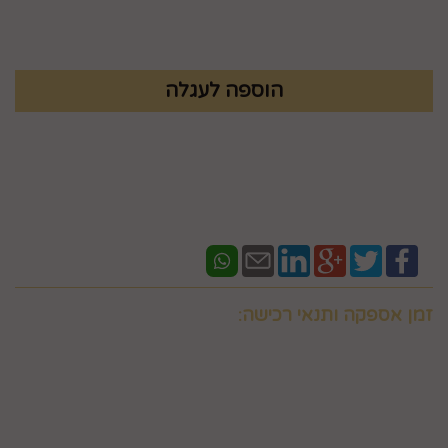
₪
69.9
זמן אספקה ותנאי רכישה:
אם ברצונכם למשלוח "לזמן ספציפי" זה בתוספת תשלום
וחובה לבדוק איתנו לפני אם המשלוח "משלוח לזמן ספציפי"
אפשרי בשעות המבוקשות
במספר 0586438096 זמינים גם בווצאפ
יש ליצור קשר טלפוני עם החברה במסגרת שעות פעילותה לצורך