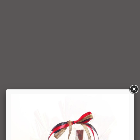
ועל-פי הנחיותיה. ככל שלא ניתן לזכות את כרטיס האשראי של
המשתמש כאמור, מכל סיבה שהיא, או שהתשלום בוצע במזומן או
בשיק מזומן (ככל שקיימת אפשרות לתשלום באופן הזה), תשיב
החברה למשתמש את התמורה במזומן או בשיק מזומן. זיכוי עבור
החזרת מוצר יעשה על-פי ערכו של המוצר ביום ביצוע העסקה. יצוין,
כי זיכוי על מוצר שנרכש במבצע, בהנחה, באמצעות קופון או בתווי
קנייה יהיה בהתאם לערך העסקה שבוצעה בפועל.
6.6. על המשתמש/הנמען לבדוק את המוצר מיד עם קבלתו. במידה
שהמשתמש/הנמען קיבל את המוצר כשהוא פגום או כאשר קיימת
אי התאמה בין המוצר לבין פרטיו כפי שהוצגו באתר, רשאי
המשתמש לבטל את העסקה בתוך 24 שעות ממועד קבלת המוצר
כאשר מדובר במוצרי מזון או טובין פסידים ובתוך 14 ימים מיום
קבלת המוצר, כאשר מדובר במוצרים שאינם מוצרי מזון או טובין
פסידים. ביטול עסקה יעשה על-ידי מתן הודעה בכתב לחברה
באמצעות "צור קשר" באתר או במסרון לנייד המופיע באתר ובתקנון
או בדואר אלקטרוני: 5023968@gmail.com
, הכל בהתאם להוראות חוק הגנת הצרכן. במקרה שביטול
מהטעמים הנ"ל יימצא מוצדק, יזוכה המשתמש במלוא סכום
העסקה באותו האופן שבו בוצע התשלום.