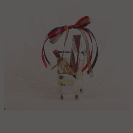
מק"ט :
HRDUA78Y57