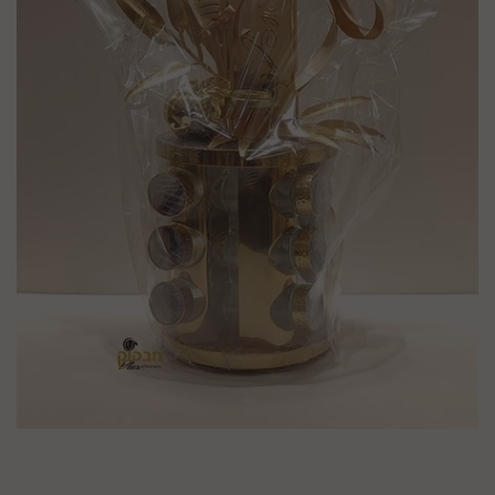
מק"ט :
757