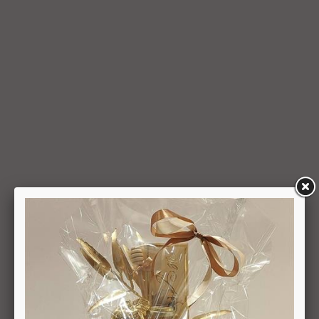
ועל-פי הנחיותיה. ככל שלא ניתן לזכות את כרטיס האשראי של
המשתמש כאמור, מכל סיבה שהיא, או שהתשלום בוצע במזומן או
בשיק מזומן (ככל שקיימת אפשרות לתשלום באופן הזה), תשיב
החברה למשתמש את התמורה במזומן או בשיק מזומן. זיכוי עבור
החזרת מוצר יעשה על-פי ערכו של המוצר ביום ביצוע העסקה. יצוין,
כי זיכוי על מוצר שנרכש במבצע, בהנחה, באמצעות קופון או בתווי
קנייה יהיה בהתאם לערך העסקה שבוצעה בפועל.
6.6. על המשתמש/הנמען לבדוק את המוצר מיד עם קבלתו. במידה
שהמשתמש/הנמען קיבל את המוצר כשהוא פגום או כאשר קיימת
אי התאמה בין המוצר לבין פרטיו כפי שהוצגו באתר, רשאי
המשתמש לבטל את העסקה בתוך 24 שעות ממועד קבלת המוצר
כאשר מדובר במוצרי מזון או טובין פסידים ובתוך 14 ימים מיום
קבלת המוצר, כאשר מדובר במוצרים שאינם מוצרי מזון או טובין
פסידים. ביטול עסקה יעשה על-ידי מתן הודעה בכתב לחברה
באמצעות "צור קשר" באתר או במסרון לנייד המופיע באתר ובתקנון
או בדואר אלקטרוני: 5023968@gmail.com
, הכל בהתאם להוראות חוק הגנת הצרכן. במקרה שביטול
מהטעמים הנ"ל יימצא מוצדק, יזוכה המשתמש במלוא סכום
העסקה באותו האופן שבו בוצע התשלום.