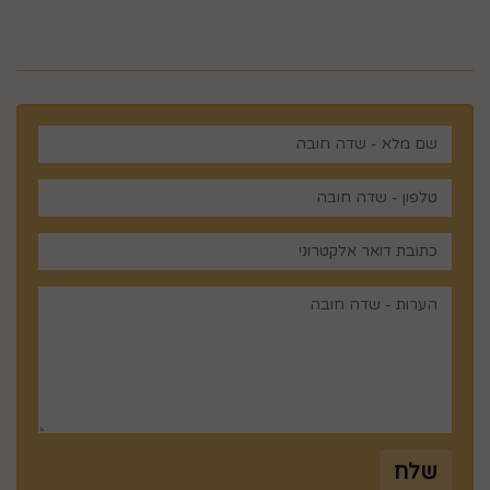
רוצים לדעת עוד? שלח פניה ואחד
מנציגינו יחזור אליך בהקדם
שלח