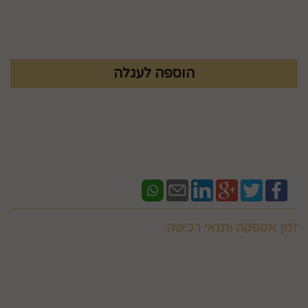
₪
237.2
זמן אספקה ותנאי רכישה:
אם ברצונכם למשלוח "לזמן ספציפי" זה בתוספת תשלום
וחובה לבדוק איתנו לפני אם המשלוח "משלוח לזמן ספציפי"
אפשרי בשעות המבוקשות
במספר 0586438096 זמינים גם בווצאפ
יש ליצור קשר טלפוני עם החברה במסגרת שעות פעילותה לצורך