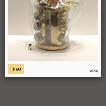
6.7. בכל מקרה של ביטול עסקה, על המשתמש/הנמען להשיב את
המוצר לחברה או לספק שפרטיו מופיעים בתעודת המשלוח
ובמסמכים שצורפו להזמנה (לפי העניין ובהתאם למקום האספקה),
על חשבונו, באריזתו המקורית, שלם, תקין, ללא פגיעה, נזק, פגם או
קלקול מכל מין וסוג שהוא ושלא נעשה בו כל שימוש, אלא אם
התקבלו מהחברה הנחיות אחרות. לא ניתן לבטל עסקה ולהחזיר
מוצר שניזוק או שנעשה בו שימוש. כמו כן, לא ניתן להחזיר מוצר
שאריזתו נפתחה או הושחתה או מוצר שנשבר או התקלקל כתוצאה
משימוש לא נכון, שימוש רשלני ו/או בזדון ו/או שלא על-פי הוראות
השימוש, הוראות האחסנה ו/או הוראות
היצרן/היבואן/הספק/החברה. בלי לגרוע מהאמור לעיל, חיבור
המוצר לחשמל, גז או מים ייחשב לעניין זה שימוש במוצר.
237.2
6.8. בהתאם להוראות חוק הגנת הצרכן, במקרה של ביטול עסקה
על-ידי המשתמש שלא עקב פגם או אי התאמה בין המוצר לבין
פרטיו כפי שהוצגו באתר, רשאית החברה לגבות דמי ביטול בשיעור
של 5% ממחיר המוצר נשוא הביטול או 100 ₪, לפי הנמוך מביניהם.
כמו כן, ככל שהעסקה נעשתה בכרטיס אשראי וחברת האשראי או
הגוף שעמו התקשרה החברה לביצוע סליקת כרטיסי אשראי, גבו