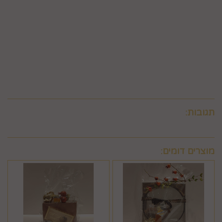
ממנה תשלום בעד סליקת כרטיס האשראי בעסקה שבוטלה, רשאית
החברה לחייב את המשתמש גם בתשלום שנגבה ממנה.
6.9. ביטול עסקה לפי סעיף 6 זה, יחול אך ורק על עסקה שסכומה
עולה על 50 ₪, אלא אם יוחלט אחרת על-ידי החברה, על-פי שיקול
דעתה הבלעדי.
6.10.לא ניתן לבטל עסקה שלא בהתאם להוראות התקנון ולהוראות
חוק הגנת הצרכן והתקנות אשר הותקנו על-פיו.
תגובות:
מוצרים דומים: