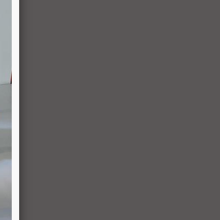
6.3. לגבי מוצרים שאינם מוצרי מזון או טובין פסידים- משתמש המעוניין לבטל עסקה, רשאי לעשות כן על-ידי מתן הודעה בכתב לחברה בדואר אלקטרוני: 5023968@gmail.com
, במסרון לנייד המופיע באתר ובתקנון או באמצעות "צור קשר" באתר, מיום עשיית הע
6.4. על המשתמש מוטלת החובה לוודא את קבלת ההודעה על ביטול עסקה בחברה. כמן כן, יש לציין בהודעה על ביטול עסקה את פרטי ההזמנה ולצרף חשבונית.
6.5. עם קבלת ההודעה על ביטול עסקה, תבטל החברה
באמצעותו בוצעה העסקה, 
האספקה), לפי המאוחר מביניהם, הכל על-פי שיקול דעת
שהתשלום בוצע במזומן או בשיק מזומן (ככל שקיימת א
ערכו של המוצר ביום ביצוע העסקה. יצוין, כי זיכוי על
6.6. על המשתמש/הנמען לבדוק את המוצר מיד עם קב
שאינם מוצרי מזון או טובין פסידים. ביטול עסקה יעשה 
5023968@gmail.com
, הכל בהתאם להוראות חוק הגנת הצרכן. במקרה שביטו
6.7. בכל מקרה של ביטול עסקה, על המשתמש/הנמען 
האספקה), על חשבונו, באריזתו המקורית, שלם, תקין, לל