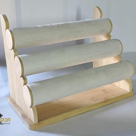
סקה ועד 14 ימים מיום שקיבל המשתמש/הנמען את המוצר.
 את החיוב (ככל שהמשתמש חויב) ואם זוכה חשבונה של החברה, יושב 
בתוך 7 ימי עסקים מיום קבלת ההודעה על ביטול עסקה או מיום קבלת המוצר נשוא העס
ה הבלעדי של החברה ועל-פי הנחיותיה. ככל שלא ניתן לזכות את כרטי
פשרות לתשלום באופן הזה), תשיב החברה למשתמש את התמורה במזומן א
 מוצר שנרכש במבצע, בהנחה, באמצעות קופון או בתווי קנייה יהיה בהתאם
לתו. במידה שהמשתמש/הנמען קיבל את המוצר כשהוא פגום או כאשר קיימ
על-ידי מתן הודעה בכתב לחברה באמצעות "צור קשר" באתר או במסרון לני
ל מהטעמים הנ"ל יימצא מוצדק, יזוכה המשתמש במלוא סכום העסקה בא
להשיב את המוצר לחברה או לספק שפרטיו מופיעים בתעודת המשלוח ובמ
א פגיעה, נזק, פגם או קלקול מכל מין וסוג שהוא ושלא נעשה בו כל שימ