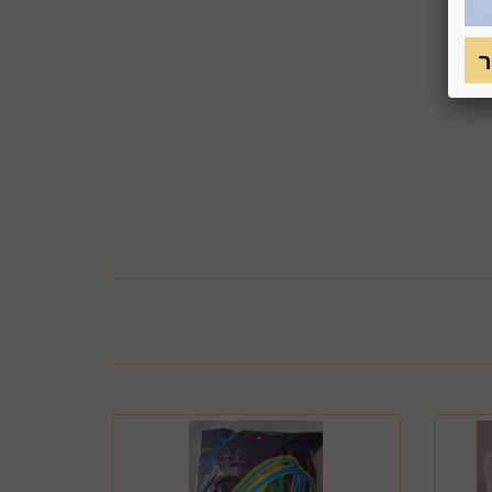
בר או התקלקל כתוצאה משימוש לא נכון, שימוש רשלני
חיבור המוצר לחשמל, גז או מים ייחשב לעניין זה
פרטיו כפי שהוצגו באתר, רשאית החברה לגבות דמי
קה נעשתה בכרטיס אשראי וחברת האשראי או הגוף שעמו התקשרה החברה
ש גם בתשלום שנגבה ממנה.