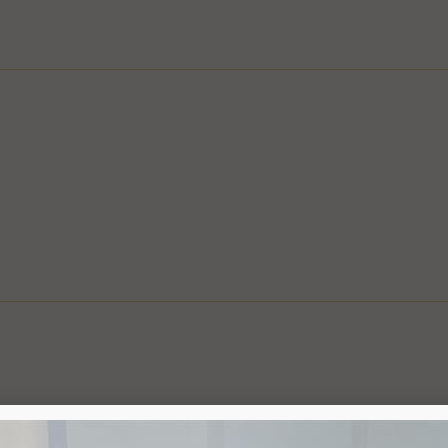
ם
ציפי" אפשרי בשעות המבוקשות
ה לצורך קבלת פרטים, ביצוע ההזמנה ותיאום האספקה, הכל בכפוף ל
בכפוף למדיניות המשלוחים של החברה, חברת דואר ישראל, חברת הדואר
6.1. משתמש אשר ביצע עסקה באתר רשאי ל