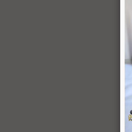
למשתמש סכום החיוב באמצעות זיכוי כרטיס האשראי
קה שבוטלה, במשרדי החברה או הספק (לפי העניין ובהתאם למקום
ס האשראי של המשתמש כאמור, מכל סיבה שהיא, או
ו בשיק מזומן. זיכוי עבור החזרת מוצר יעשה על-פי
 לערך העסקה שבוצעה בפועל.
ת אי התאמה בין המוצר לבין פרטיו כפי שהוצגו
באתר, רשאי המשתמש לבטל את העסקה בתוך 24 שעות ממועד קבלת המוצר כאשר מדובר במוצרי מזון או טובין פסידים ובתוך 14 ימים מיום קבלת המוצר, כאשר מדובר במוצרים
יד המופיע באתר ובתקנון או בדואר אלקטרוני:
ותו האופן שבו בוצע התשלום.
סמכים שצורפו להזמנה (לפי העניין ובהתאם למקום
וש, אלא אם התקבלו מהחברה הנחיות אחרות. לא ניתן