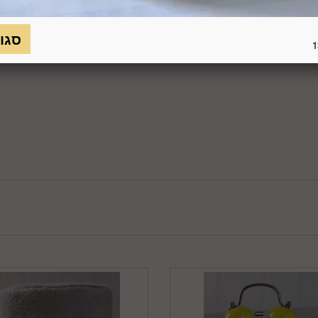
כמו כן, לא ניתן להחזיר מוצר שאריזתו נפתחה או הושחתה או מוצר שנש
חסנה ו/או הוראות היצרן/היבואן/הספק/החברה. בלי לגרוע מהאמור לעיל, 
1
טול עסקה על-ידי המשתמש שלא עקב פגם או אי התאמה בין המוצר לבין 
ביטול בשיעור של 5% ממחיר המוצר נשוא הביטול או 100 ₪, לפי הנמוך מביניהם. כמו כן, ככל שהעס
סליקת כרטיס האשראי בעסקה שבוטלה, רשאית החברה לחייב את המשתמ