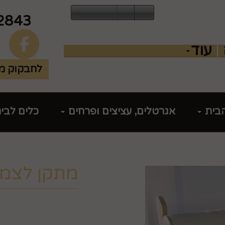
2843
עוד
לחבקוק מכ
הבית
אגרטלים, עציצים ופרחים
כלים לבי
מתקן לצמי
מק"ט :
99384037
₪
133.9