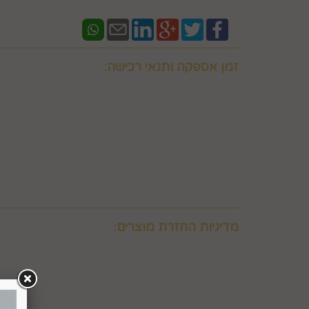
זמן אספקה ותנאי רכישה:
אם ברצונכם למשלוח "לזמן ספציפי" זה בתוספת תשלו
וחובה לבדוק איתנו לפני אם המשלוח "משלוח לזמן ספ
במספר 0586438096 זמינים גם בווצאפ
יש ליצור קשר טלפוני עם החברה במסגרת שעות פעילות
מעוניין המשתמש לרכוש ולכך שאלו קיימים במלאי וכן 
באפשרותכם לבדוק איתנו במספר 0586438096 זמינים גם בווצאפ
משלוח תוך 8 ימי עסקים. למשלוח מהיר לאותו יום יתומחר בנפרד לפי מיקום צרו קשר במספר 0586438096
מדיניות החזרת מוצרים:
6. ביטול עסקה על-ידי המשתמש
הצרכן"), ובהתאם להוראות התקנון, כפי שיפורט להלן.
6.2. זכות ביטול עסקה לא חלה לגבי מוצרי מזון וטובין פסידים. כלומר, לא ניתן לבטל עסקה של רכישת מוצרי מזון וטובין פסידים כגון פרחים וצמחים, לאחר ביצוע ההזמנה.