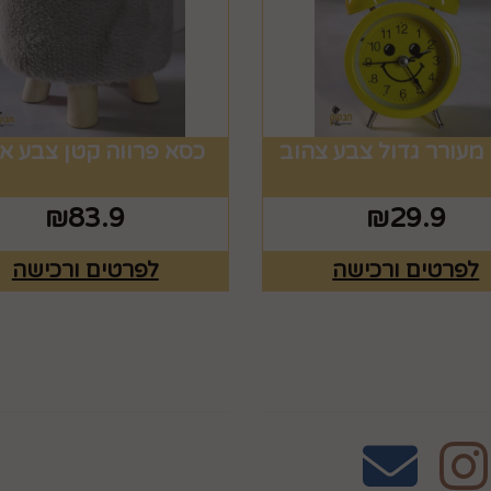
 מעורר גדול צבע צהוב
כסא פרווה קטן צבע א
₪
83.9
₪
29.9
לפרטים ורכישה
לפרטים ורכישה
אחרינו
שעות פעילות וטלפונ
טלפון 02-995-2843