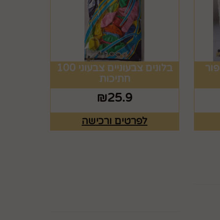
פור
בלונים צבעוניים צבעוני 100
חתיכות
₪
25.9
לפרטים ורכישה
ים
רוצים לדעת עוד? שלח
פניה ואחד מנציגינו יחזור
אליך בהקדם