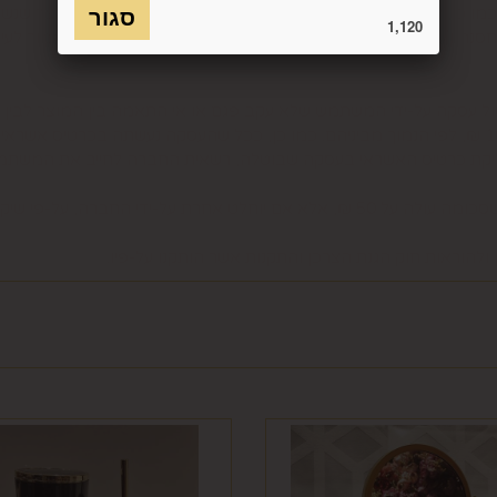
כמו כן, לא ניתן להחזיר מוצר שאריזתו נפתחה או הושחתה או מוצר שנש
1,120
חסנה ו/או הוראות היצרן/היבואן/הספק/החברה. בלי לגרוע מהאמור לעיל, 
טול עסקה על-ידי המשתמש שלא עקב פגם או אי התאמה בין המוצר לבין 
ביטול בשיעור של 5% ממחיר המוצר נשוא הביטול או 100 ₪, לפי הנמוך מביניהם. כמו כן, ככל שהעס
סליקת כרטיס האשראי בעסקה שבוטלה, רשאית החברה לחייב את המשתמ