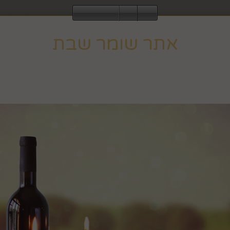
2843
אתר שומר שבת
עוד
ומר שבת וחג, ולכן הגלישה בו אינה מתאפשרת ב
לחבקוק מכ
וב לפעילות רגילה בצאת השבת או החג.
הבית
אגרטלים, עציצים ופרחים
כלים לבי
סט כביסה 
מק"ט :
691165000
₪
1,120