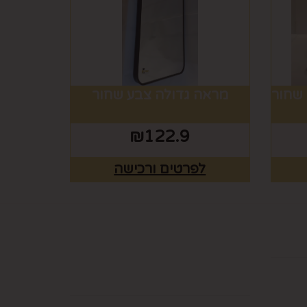
שחור
מראה גדולה צבע שחור
₪
122.9
לפרטים ורכישה
ים
רוצים לדעת עוד? שלח
פניה ואחד מנציגינו יחזור
אליך בהקדם