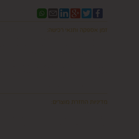
זמן אספקה ותנאי רכישה:
אם ברצונכם למשלוח "לזמן ספציפי" זה בתוספת תשלו
וחובה לבדוק איתנו לפני אם המשלוח "משלוח לזמן ספ
במספר 0586438096 זמינים גם בווצאפ
יש ליצור קשר טלפוני עם החברה במסגרת שעות פעילות
מעוניין המשתמש לרכוש ולכך שאלו קיימים במלאי וכן 
באפשרותכם לבדוק איתנו במספר 0586438096 זמינים גם בווצאפ
משלוח תוך 8 ימי עסקים. למשלוח מהיר לאותו יום יתומחר בנפרד לפי מיקום צרו קשר במספר 0586438096
מדיניות החזרת מוצרים:
6. ביטול עסקה על-ידי המשתמש
הצרכן"), ובהתאם להוראות התקנון, כפי שיפורט להלן.
6.2. זכות ביטול עסקה לא חלה לגבי מוצרי מזון וטובין פסידים. כלומר, לא ניתן לבטל עסקה של רכישת מוצרי מזון וטובין פסידים כגון פרחים וצמחים, לאחר ביצוע ההזמנה.