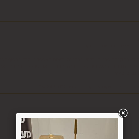
ם
ציפי" אפשרי בשעות המבוקשות
ה לצורך קבלת פרטים, ביצוע ההזמנה ותיאום האספקה, הכל בכפוף ל
בכפוף למדיניות המשלוחים של החברה, חברת דואר ישראל, חברת הדואר
6.1. משתמש אשר ביצע עסקה באתר רשאי ל