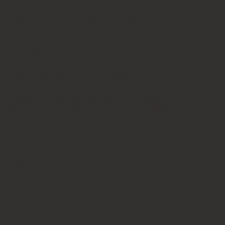
6.3. לגבי מוצרים שאינם מוצרי מזון או טובין פסידים- משתמש המעוניין לבטל עסקה, רשאי לעשות כן על-ידי מתן הודעה בכתב לחברה בדואר אלקטרוני: 5023968@gmail.com
, במסרון לנייד המופיע באתר ובתקנון או באמצעות "צור קשר" באתר, מיום עשיית הע
6.4. על המשתמש מוטלת החובה לוודא את קבלת ההודעה על ביטול עסקה בחברה. כמן כן, יש לציין בהודעה על ביטול עסקה את פרטי ההזמנה ולצרף חשבונית.
6.5. עם קבלת ההודעה על ביטול עסקה, תבטל החברה
באמצעותו בוצעה העסקה, 
האספקה), לפי המאוחר מביניהם, הכל על-פי שיקול דעת
שהתשלום בוצע במזומן או בשיק מזומן (ככל שקיימת א
ערכו של המוצר ביום ביצוע העסקה. יצוין, כי זיכוי על
6.6. על המשתמש/הנמען לבדוק את המוצר מיד עם קב
שאינם מוצרי מזון או טובין פסידים. ביטול עסקה יעשה 
5023968@gmail.com
, הכל בהתאם להוראות חוק הגנת הצרכן. במקרה שביטו
6.7. בכל מקרה של ביטול עסקה, על המשתמש/הנמען 
האספקה), על חשבונו, באריזתו המקורית, שלם, תקין, לל