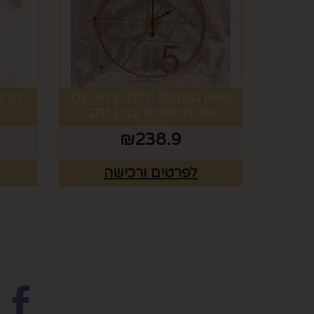
שעון מחוגים תלת מימד עם
מראה
שני מספרים צבע זהב
₪
238.9
לפרטים ורכישה
מפת האתר
עקבו 
ראשי
צרו קשר