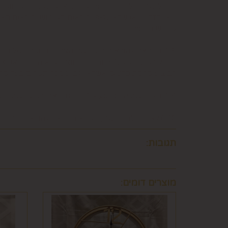
לבטל עסקה ולהחזיר מוצר שניזוק או שנעשה בו שימוש. 
ו/או בזדון ו/או שלא על-פי הוראות השימוש, הוראות הא
שימוש במוצר.
6.8. בהתאם להוראות חוק הגנת הצרכן, במקרה של בי
לביצוע סליקת כרטיסי אשראי, גבו ממנה תשלום בעד 
6.9. ביטול עסקה לפי סעיף 6 זה, יחול אך ורק על עסקה שסכומה עולה על 50 ₪, אלא אם יוחלט אחרת על-ידי החברה, על-פי שיקול דעתה הבלעדי.
6.10.לא ניתן לבטל עסקה שלא בהתאם להוראות התקנון ולהוראות חוק הגנת הצרכן והתקנות אשר הותקנו על-פיו.
תגובות:
מוצרים דומים: