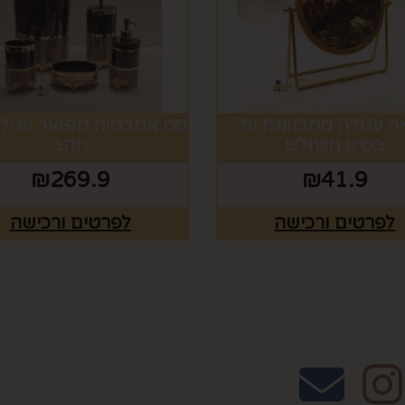
 עגולה מתכווננת על
סט אמבטיה מפואר עגול 
בסיס משולש
וזהב
₪
269.9
₪
41.9
לפרטים ורכישה
לפרטים ורכישה
אחרינו
שעות פעילות וטלפונ
טלפון 02-995-2843