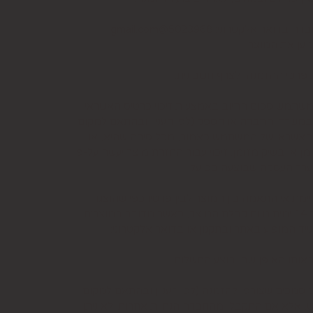
למשתמש סכום החיוב באמצעות זיכוי כרטיס האשראי
קה שבוטלה, במשרדי החברה או הספק (לפי העניין ובהתאם למקום
ס האשראי של המשתמש כאמור, מכל סיבה שהיא, או
ו בשיק מזומן. זיכוי עבור החזרת מוצר יעשה על-פי
 לערך העסקה שבוצעה בפועל.
ת אי התאמה בין המוצר לבין פרטיו כפי שהוצגו
באתר, רשאי המשתמש לבטל את העסקה בתוך 24 שעות ממועד קבלת המוצר כאשר מדובר במוצרי מזון או טובין פסידים ובתוך 14 ימים מיום קבלת המוצר, כאשר מדובר במוצרים
יד המופיע באתר ובתקנון או בדואר אלקטרוני:
ותו האופן שבו בוצע התשלום.
סמכים שצורפו להזמנה (לפי העניין ובהתאם למקום
וש, אלא אם התקבלו מהחברה הנחיות אחרות. לא ניתן