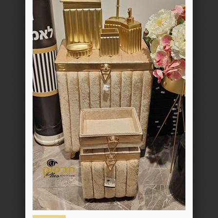
סקה ועד 14 ימים מיום שקיבל המשתמש/הנמען את המוצר.
 את החיוב (ככל שהמשתמש חויב) ואם זוכה חשבונה של החברה, יושב 
בתוך 7 ימי עסקים מיום קבלת ההודעה על ביטול עסקה או מיום קבלת המוצר נשוא העס
ה הבלעדי של החברה ועל-פי הנחיותיה. ככל שלא ניתן לזכות את כרטי
פשרות לתשלום באופן הזה), תשיב החברה למשתמש את התמורה במזומן א
 מוצר שנרכש במבצע, בהנחה, באמצעות קופון או בתווי קנייה יהיה בהתאם
לתו. במידה שהמשתמש/הנמען קיבל את המוצר כשהוא פגום או כאשר קיימ
על-ידי מתן הודעה בכתב לחברה באמצעות "צור קשר" באתר או במסרון לני
ל מהטעמים הנ"ל יימצא מוצדק, יזוכה המשתמש במלוא סכום העסקה בא
להשיב את המוצר לחברה או לספק שפרטיו מופיעים בתעודת המשלוח ובמ
א פגיעה, נזק, פגם או קלקול מכל מין וסוג שהוא ושלא נעשה בו כל שימ