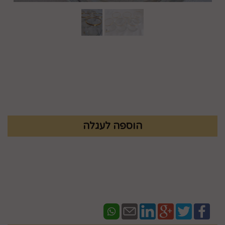
מק"ט :
LOI361
₪
170