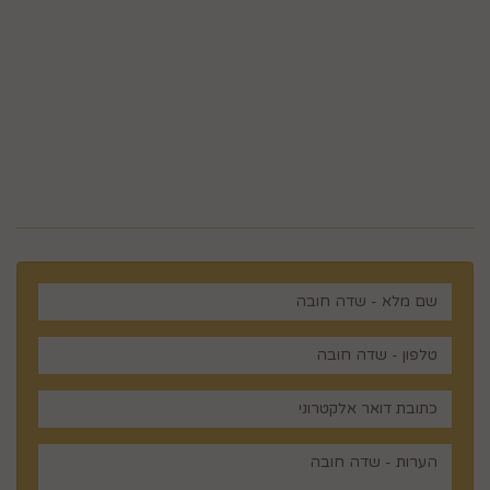
ווצאפ 058-643-8096
5023968@gmail.com
מלכי ישראל 14 ירושלים , ישראל
רוצים לדעת עוד? שלח פניה ואחד
מנציגינו יחזור אליך בהקדם