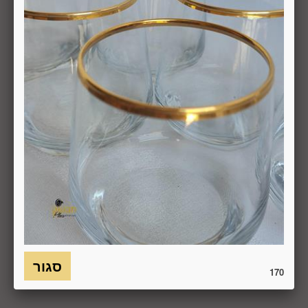
פסידים. ביטול עסקה יעשה על-ידי מתן הודעה בכתב לחברה
באמצעות "צור קשר" באתר או במסרון לנייד המופיע באתר ובתקנון
או בדואר אלקטרוני: 5023968@gmail.com
, הכל בהתאם להוראות חוק הגנת הצרכן. במקרה שביטול
מהטעמים הנ"ל יימצא מוצדק, יזוכה המשתמש במלוא סכום
העסקה באותו האופן שבו בוצע התשלום.
6.7. בכל מקרה של ביטול עסקה, על המשתמש/הנמען להשיב את
המוצר לחברה או לספק שפרטיו מופיעים בתעודת המשלוח
ובמסמכים שצורפו להזמנה (לפי העניין ובהתאם למקום האספקה),
על חשבונו, באריזתו המקורית, שלם, תקין, ללא פגיעה, נזק, פגם או
קלקול מכל מין וסוג שהוא ושלא נעשה בו כל שימוש, אלא אם
התקבלו מהחברה הנחיות אחרות. לא ניתן לבטל עסקה ולהחזיר
מוצר שניזוק או שנעשה בו שימוש. כמו כן, לא ניתן להחזיר מוצר
שאריזתו נפתחה או הושחתה או מוצר שנשבר או התקלקל כתוצאה
משימוש לא נכון, שימוש רשלני ו/או בזדון ו/או שלא על-פי הוראות
השימוש, הוראות האחסנה ו/או הוראות
170
היצרן/היבואן/הספק/החברה. בלי לגרוע מהאמור לעיל, חיבור
המוצר לחשמל, גז או מים ייחשב לעניין זה שימוש במוצר.