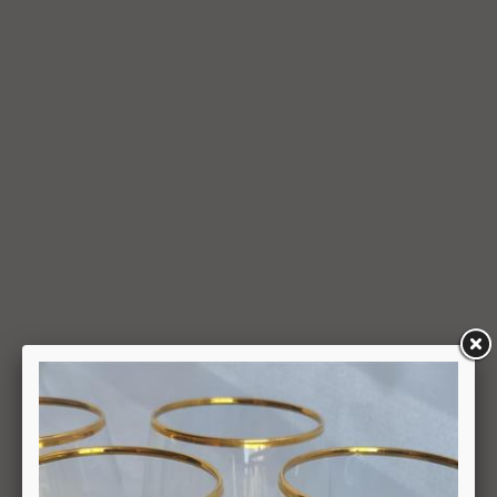
6.5. עם קבלת ההודעה על ביטול עסקה, תבטל החברה את החיוב
(ככל שהמשתמש חויב) ואם זוכה חשבונה של החברה, יושב
למשתמש סכום החיוב באמצעות זיכוי כרטיס האשראי באמצעותו
בוצעה העסקה, בתוך 7 ימי עסקים מיום קבלת ההודעה על ביטול
עסקה או מיום קבלת המוצר נשוא העסקה שבוטלה, במשרדי
החברה או הספק (לפי העניין ובהתאם למקום האספקה), לפי
המאוחר מביניהם, הכל על-פי שיקול דעתה הבלעדי של החברה
ועל-פי הנחיותיה. ככל שלא ניתן לזכות את כרטיס האשראי של
המשתמש כאמור, מכל סיבה שהיא, או שהתשלום בוצע במזומן או
בשיק מזומן (ככל שקיימת אפשרות לתשלום באופן הזה), תשיב
החברה למשתמש את התמורה במזומן או בשיק מזומן. זיכוי עבור
החזרת מוצר יעשה על-פי ערכו של המוצר ביום ביצוע העסקה. יצוין,
כי זיכוי על מוצר שנרכש במבצע, בהנחה, באמצעות קופון או בתווי
קנייה יהיה בהתאם לערך העסקה שבוצעה בפועל.
6.6. על המשתמש/הנמען לבדוק את המוצר מיד עם קבלתו. במידה
שהמשתמש/הנמען קיבל את המוצר כשהוא פגום או כאשר קיימת
אי התאמה בין המוצר לבין פרטיו כפי שהוצגו באתר, רשאי
המשתמש לבטל את העסקה בתוך 24 שעות ממועד קבלת המוצר
כאשר מדובר במוצרי מזון או טובין פסידים ובתוך 14 ימים מיום
קבלת המוצר, כאשר מדובר במוצרים שאינם מוצרי מזון או טובין