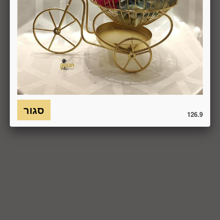
6.7. בכל מקרה של ביטול עסקה, על המשתמש/הנמען להשיב את
המוצר לחברה או לספק שפרטיו מופיעים בתעודת המשלוח
ובמסמכים שצורפו להזמנה (לפי העניין ובהתאם למקום האספקה),
על חשבונו, באריזתו המקורית, שלם, תקין, ללא פגיעה, נזק, פגם או
קלקול מכל מין וסוג שהוא ושלא נעשה בו כל שימוש, אלא אם
התקבלו מהחברה הנחיות אחרות. לא ניתן לבטל עסקה ולהחזיר
מוצר שניזוק או שנעשה בו שימוש. כמו כן, לא ניתן להחזיר מוצר
שאריזתו נפתחה או הושחתה או מוצר שנשבר או התקלקל כתוצאה
משימוש לא נכון, שימוש רשלני ו/או בזדון ו/או שלא על-פי הוראות
השימוש, הוראות האחסנה ו/או הוראות
היצרן/היבואן/הספק/החברה. בלי לגרוע מהאמור לעיל, חיבור
126.9
המוצר לחשמל, גז או מים ייחשב לעניין זה שימוש במוצר.
6.8. בהתאם להוראות חוק הגנת הצרכן, במקרה של ביטול עסקה
על-ידי המשתמש שלא עקב פגם או אי התאמה בין המוצר לבין
פרטיו כפי שהוצגו באתר, רשאית החברה לגבות דמי ביטול בשיעור
של 5% ממחיר המוצר נשוא הביטול או 100 ₪, לפי הנמוך מביניהם.
כמו כן, ככל שהעסקה נעשתה בכרטיס אשראי וחברת האשראי או
הגוף שעמו התקשרה החברה לביצוע סליקת כרטיסי אשראי, גבו
ממנה תשלום בעד סליקת כרטיס האשראי בעסקה שבוטלה, רשאית