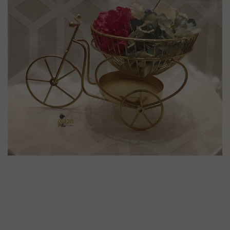
מק"ט :
99293000
₪
126.9