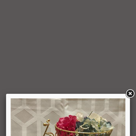
המשתמש כאמור, מכל סיבה שהיא, או שהתשלום בוצע במזומן או
בשיק מזומן (ככל שקיימת אפשרות לתשלום באופן הזה), תשיב
החברה למשתמש את התמורה במזומן או בשיק מזומן. זיכוי עבור
החזרת מוצר יעשה על-פי ערכו של המוצר ביום ביצוע העסקה. יצוין,
כי זיכוי על מוצר שנרכש במבצע, בהנחה, באמצעות קופון או בתווי
קנייה יהיה בהתאם לערך העסקה שבוצעה בפועל.
6.6. על המשתמש/הנמען לבדוק את המוצר מיד עם קבלתו. במידה
שהמשתמש/הנמען קיבל את המוצר כשהוא פגום או כאשר קיימת
אי התאמה בין המוצר לבין פרטיו כפי שהוצגו באתר, רשאי
המשתמש לבטל את העסקה בתוך 24 שעות ממועד קבלת המוצר
כאשר מדובר במוצרי מזון או טובין פסידים ובתוך 14 ימים מיום
קבלת המוצר, כאשר מדובר במוצרים שאינם מוצרי מזון או טובין
פסידים. ביטול עסקה יעשה על-ידי מתן הודעה בכתב לחברה
באמצעות "צור קשר" באתר או במסרון לנייד המופיע באתר ובתקנון
או בדואר אלקטרוני: 5023968@gmail.com
, הכל בהתאם להוראות חוק הגנת הצרכן. במקרה שביטול
מהטעמים הנ"ל יימצא מוצדק, יזוכה המשתמש במלוא סכום
העסקה באותו האופן שבו בוצע התשלום.