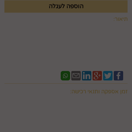
תיאור:
לא כולל הפרחים
זמן אספקה ותנאי רכישה:
אם ברצונכם למשלוח "לזמן ספציפי" זה בתוספת תשלום
וחובה לבדוק איתנו לפני אם המשלוח "משלוח לזמן ספציפי"
אפשרי בשעות המבוקשות
במספר 0586438096 זמינים גם בווצאפ
יש ליצור קשר טלפוני עם החברה במסגרת שעות פעילותה לצורך