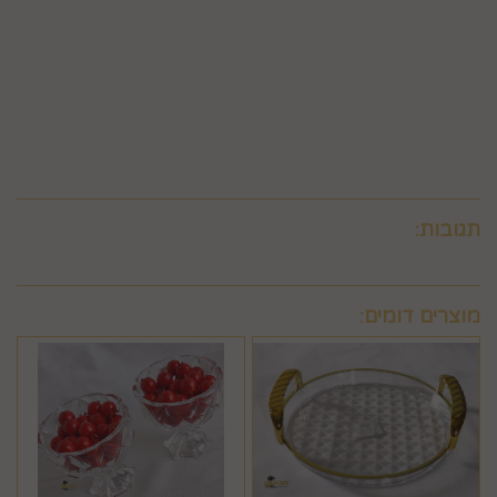
החברה לחייב את המשתמש גם בתשלום שנגבה ממנה.
6.9. ביטול עסקה לפי סעיף 6 זה, יחול אך ורק על עסקה שסכומה
עולה על 50 ₪, אלא אם יוחלט אחרת על-ידי החברה, על-פי שיקול
דעתה הבלעדי.
6.10.לא ניתן לבטל עסקה שלא בהתאם להוראות התקנון ולהוראות
חוק הגנת הצרכן והתקנות אשר הותקנו על-פיו.
תגובות:
מוצרים דומים: