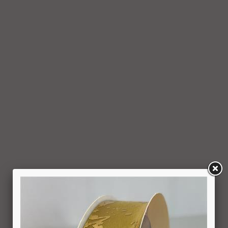
ביטול עסקה בחברה. כמן כן, יש לציין בהודעה על ביטול עסקה את
פרטי ההזמנה ולצרף חשבונית.
6.5. עם קבלת ההודעה על ביטול עסקה, תבטל החברה את החיוב
(ככל שהמשתמש חויב) ואם זוכה חשבונה של החברה, יושב
למשתמש סכום החיוב באמצעות זיכוי כרטיס האשראי באמצעותו
בוצעה העסקה, בתוך 7 ימי עסקים מיום קבלת ההודעה על ביטול
עסקה או מיום קבלת המוצר נשוא העסקה שבוטלה, במשרדי
החברה או הספק (לפי העניין ובהתאם למקום האספקה), לפי
המאוחר מביניהם, הכל על-פי שיקול דעתה הבלעדי של החברה
ועל-פי הנחיותיה. ככל שלא ניתן לזכות את כרטיס האשראי של
המשתמש כאמור, מכל סיבה שהיא, או שהתשלום בוצע במזומן או
בשיק מזומן (ככל שקיימת אפשרות לתשלום באופן הזה), תשיב
החברה למשתמש את התמורה במזומן או בשיק מזומן. זיכוי עבור
החזרת מוצר יעשה על-פי ערכו של המוצר ביום ביצוע העסקה. יצוין,
כי זיכוי על מוצר שנרכש במבצע, בהנחה, באמצעות קופון או בתווי
קנייה יהיה בהתאם לערך העסקה שבוצעה בפועל.
6.6. על המשתמש/הנמען לבדוק את המוצר מיד עם קבלתו. במידה
שהמשתמש/הנמען קיבל את המוצר כשהוא פגום או כאשר קיימת
אי התאמה בין המוצר לבין פרטיו כפי שהוצגו באתר, רשאי