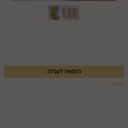
מק"ט :
9943001
₪
41.9
תיאור:
קיים בשישה צבעים