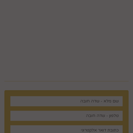
טלפון 02-995-2843
ווצאפ 058-643-8096
5023968@gmail.com
מלכי ישראל 14 ירושלים , ישראל
רוצים לדעת עוד? שלח פניה ואחד
מנציגינו יחזור אליך בהקדם