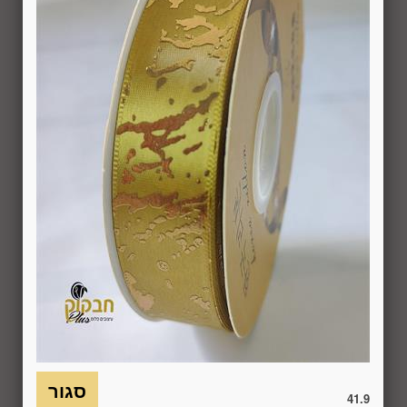
המשתמש לבטל את העסקה בתוך 24 שעות ממועד קבלת המוצר
כאשר מדובר במוצרי מזון או טובין פסידים ובתוך 14 ימים מיום
קבלת המוצר, כאשר מדובר במוצרים שאינם מוצרי מזון או טובין
פסידים. ביטול עסקה יעשה על-ידי מתן הודעה בכתב לחברה
באמצעות "צור קשר" באתר או במסרון לנייד המופיע באתר ובתקנון
או בדואר אלקטרוני: 5023968@gmail.com
, הכל בהתאם להוראות חוק הגנת הצרכן. במקרה שביטול
מהטעמים הנ"ל יימצא מוצדק, יזוכה המשתמש במלוא סכום
העסקה באותו האופן שבו בוצע התשלום.
6.7. בכל מקרה של ביטול עסקה, על המשתמש/הנמען להשיב את
המוצר לחברה או לספק שפרטיו מופיעים בתעודת המשלוח
ובמסמכים שצורפו להזמנה (לפי העניין ובהתאם למקום האספקה),
על חשבונו, באריזתו המקורית, שלם, תקין, ללא פגיעה, נזק, פגם או
קלקול מכל מין וסוג שהוא ושלא נעשה בו כל שימוש, אלא אם
התקבלו מהחברה הנחיות אחרות. לא ניתן לבטל עסקה ולהחזיר
מוצר שניזוק או שנעשה בו שימוש. כמו כן, לא ניתן להחזיר מוצר
שאריזתו נפתחה או הושחתה או מוצר שנשבר או התקלקל כתוצאה
משימוש לא נכון, שימוש רשלני ו/או בזדון ו/או שלא על-פי הוראות
41.9
השימוש, הוראות האחסנה ו/או הוראות