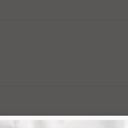
ם
ציפי" אפשרי בשעות המבוקשות
ה לצורך קבלת פרטים, ביצוע ההזמנה ותיאום האספקה, הכל בכפוף ל
בכפוף למדיניות המשלוחים של החברה, חברת דואר ישראל, חברת הדואר
6.1. משתמש אשר ביצע עסקה באתר רשאי ל