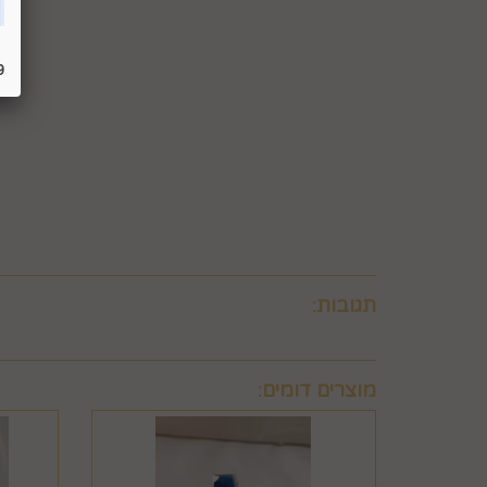
לבטל עסקה ולהחזיר מוצר שניזוק או שנעשה בו שימוש. 
ו/או בזדון ו/או שלא על-פי הוראות השימוש, הוראות הא
שימוש במוצר.
9
6.8. בהתאם להוראות חוק הגנת הצרכן, במקרה של בי
לביצוע סליקת כרטיסי אשראי, גבו ממנה תשלום בעד 
6.9. ביטול עסקה לפי סעיף 6 זה, יחול אך ורק על עסקה שסכומה עולה על 50 ₪, אלא אם יוחלט אחרת על-ידי החברה, על-פי שיקול דעתה הבלעדי.
6.10.לא ניתן לבטל עסקה שלא בהתאם להוראות התקנון ולהוראות חוק הגנת הצרכן והתקנות אשר הותקנו על-פיו.
תגובות:
מוצרים דומים: