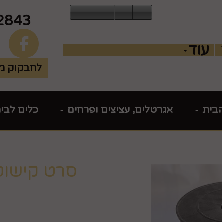
2843
עוד
לחבקוק מכ
הבית
אגרטלים, עציצים ופרחים
כלים לבי
סרט קישוט
מק"ט :
99380015
₪
22.9