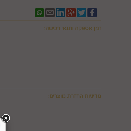
זמן אספקה ותנאי רכישה:
אם ברצונכם למשלוח "לזמן ספציפי" זה בתוספת תשלו
וחובה לבדוק איתנו לפני אם המשלוח "משלוח לזמן ספ
במספר 0586438096 זמינים גם בווצאפ
יש ליצור קשר טלפוני עם החברה במסגרת שעות פעילות
מעוניין המשתמש לרכוש ולכך שאלו קיימים במלאי וכן 
באפשרותכם לבדוק איתנו במספר 0586438096 זמינים גם בווצאפ
משלוח תוך 8 ימי עסקים. למשלוח מהיר לאותו יום יתומחר בנפרד לפי מיקום צרו קשר במספר 0586438096
מדיניות החזרת מוצרים:
6. ביטול עסקה על-ידי המשתמש
הצרכן"), ובהתאם להוראות התקנון, כפי שיפורט להלן.
6.2. זכות ביטול עסקה לא חלה לגבי מוצרי מזון וטובין פסידים. כלומר, לא ניתן לבטל עסקה של רכישת מוצרי מזון וטובין פסידים כגון פרחים וצמחים, לאחר ביצוע ההזמנה.