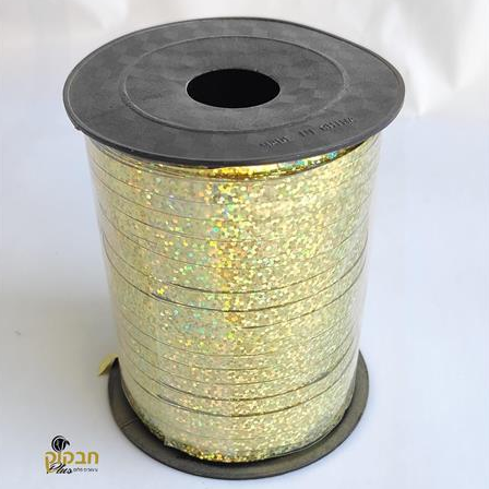
סקה ועד 14 ימים מיום שקיבל המשתמש/הנמען את המוצר.
 את החיוב (ככל שהמשתמש חויב) ואם זוכה חשבונה של החברה, יושב 
בתוך 7 ימי עסקים מיום קבלת ההודעה על ביטול עסקה או מיום קבלת המוצר נשוא העס
ה הבלעדי של החברה ועל-פי הנחיותיה. ככל שלא ניתן לזכות את כרטי
פשרות לתשלום באופן הזה), תשיב החברה למשתמש את התמורה במזומן א
 מוצר שנרכש במבצע, בהנחה, באמצעות קופון או בתווי קנייה יהיה בהתאם
לתו. במידה שהמשתמש/הנמען קיבל את המוצר כשהוא פגום או כאשר קיימ
על-ידי מתן הודעה בכתב לחברה באמצעות "צור קשר" באתר או במסרון לני
ל מהטעמים הנ"ל יימצא מוצדק, יזוכה המשתמש במלוא סכום העסקה בא
להשיב את המוצר לחברה או לספק שפרטיו מופיעים בתעודת המשלוח ובמ
א פגיעה, נזק, פגם או קלקול מכל מין וסוג שהוא ושלא נעשה בו כל שימ