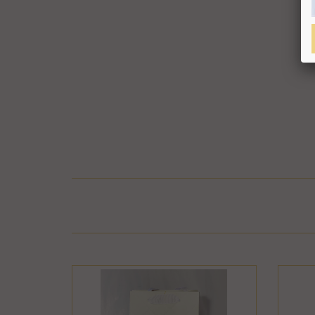
בר או התקלקל כתוצאה משימוש לא נכון, שימוש רשלני
חיבור המוצר לחשמל, גז או מים ייחשב לעניין זה
פרטיו כפי שהוצגו באתר, רשאית החברה לגבות דמי
קה נעשתה בכרטיס אשראי וחברת האשראי או הגוף שעמו התקשרה החברה
ש גם בתשלום שנגבה ממנה.