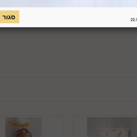
כמו כן, לא ניתן להחזיר מוצר שאריזתו נפתחה או הושחתה או מוצר שנש
חסנה ו/או הוראות היצרן/היבואן/הספק/החברה. בלי לגרוע מהאמור לעיל, 
22.
טול עסקה על-ידי המשתמש שלא עקב פגם או אי התאמה בין המוצר לבין 
ביטול בשיעור של 5% ממחיר המוצר נשוא הביטול או 100 ₪, לפי הנמוך מביניהם. כמו כן, ככל שהעס
סליקת כרטיס האשראי בעסקה שבוטלה, רשאית החברה לחייב את המשתמ