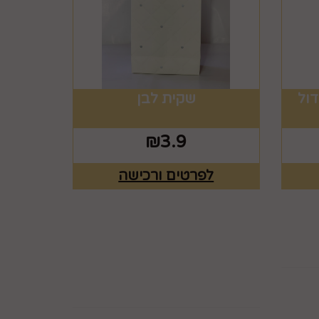
דול
שקית לבן
₪
3.9
לפרטים ורכישה
ים
רוצים לדעת עוד? שלח
פניה ואחד מנציגינו יחזור
אליך בהקדם