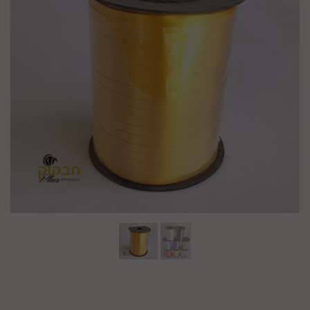
מק"ט :
99379057