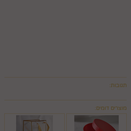
של 5% ממחיר המוצר נשוא הביטול או 100 ₪, לפי הנמוך מביניהם.
כמו כן, ככל שהעסקה נעשתה בכרטיס אשראי וחברת האשראי או
הגוף שעמו התקשרה החברה לביצוע סליקת כרטיסי אשראי, גבו
ממנה תשלום בעד סליקת כרטיס האשראי בעסקה שבוטלה, רשאית
החברה לחייב את המשתמש גם בתשלום שנגבה ממנה.
6.9. ביטול עסקה לפי סעיף 6 זה, יחול אך ורק על עסקה שסכומה
עולה על 50 ₪, אלא אם יוחלט אחרת על-ידי החברה, על-פי שיקול
דעתה הבלעדי.
6.10.לא ניתן לבטל עסקה שלא בהתאם להוראות התקנון ולהוראות
חוק הגנת הצרכן והתקנות אשר הותקנו על-פיו.
תגובות:
מוצרים דומים: