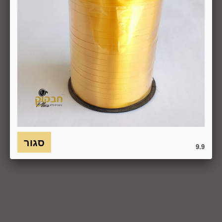
, הכל בהתאם להוראות חוק הגנת הצרכן. במקרה שביטול
מהטעמים הנ"ל יימצא מוצדק, יזוכה המשתמש במלוא סכום
העסקה באותו האופן שבו בוצע התשלום.
6.7. בכל מקרה של ביטול עסקה, על המשתמש/הנמען להשיב את
המוצר לחברה או לספק שפרטיו מופיעים בתעודת המשלוח
ובמסמכים שצורפו להזמנה (לפי העניין ובהתאם למקום האספקה),
על חשבונו, באריזתו המקורית, שלם, תקין, ללא פגיעה, נזק, פגם או
קלקול מכל מין וסוג שהוא ושלא נעשה בו כל שימוש, אלא אם
התקבלו מהחברה הנחיות אחרות. לא ניתן לבטל עסקה ולהחזיר
מוצר שניזוק או שנעשה בו שימוש. כמו כן, לא ניתן להחזיר מוצר
שאריזתו נפתחה או הושחתה או מוצר שנשבר או התקלקל כתוצאה
משימוש לא נכון, שימוש רשלני ו/או בזדון ו/או שלא על-פי הוראות
השימוש, הוראות האחסנה ו/או הוראות
9.9
היצרן/היבואן/הספק/החברה. בלי לגרוע מהאמור לעיל, חיבור
המוצר לחשמל, גז או מים ייחשב לעניין זה שימוש במוצר.
6.8. בהתאם להוראות חוק הגנת הצרכן, במקרה של ביטול עסקה
על-ידי המשתמש שלא עקב פגם או אי התאמה בין המוצר לבין
פרטיו כפי שהוצגו באתר, רשאית החברה לגבות דמי ביטול בשיעור