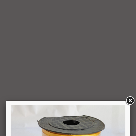
עסקה או מיום קבלת המוצר נשוא העסקה שבוטלה, במשרדי
החברה או הספק (לפי העניין ובהתאם למקום האספקה), לפי
המאוחר מביניהם, הכל על-פי שיקול דעתה הבלעדי של החברה
ועל-פי הנחיותיה. ככל שלא ניתן לזכות את כרטיס האשראי של
המשתמש כאמור, מכל סיבה שהיא, או שהתשלום בוצע במזומן או
בשיק מזומן (ככל שקיימת אפשרות לתשלום באופן הזה), תשיב
החברה למשתמש את התמורה במזומן או בשיק מזומן. זיכוי עבור
החזרת מוצר יעשה על-פי ערכו של המוצר ביום ביצוע העסקה. יצוין,
כי זיכוי על מוצר שנרכש במבצע, בהנחה, באמצעות קופון או בתווי
קנייה יהיה בהתאם לערך העסקה שבוצעה בפועל.
6.6. על המשתמש/הנמען לבדוק את המוצר מיד עם קבלתו. במידה
שהמשתמש/הנמען קיבל את המוצר כשהוא פגום או כאשר קיימת
אי התאמה בין המוצר לבין פרטיו כפי שהוצגו באתר, רשאי
המשתמש לבטל את העסקה בתוך 24 שעות ממועד קבלת המוצר
כאשר מדובר במוצרי מזון או טובין פסידים ובתוך 14 ימים מיום
קבלת המוצר, כאשר מדובר במוצרים שאינם מוצרי מזון או טובין
פסידים. ביטול עסקה יעשה על-ידי מתן הודעה בכתב לחברה
באמצעות "צור קשר" באתר או במסרון לנייד המופיע באתר ובתקנון
או בדואר אלקטרוני: 5023968@gmail.com