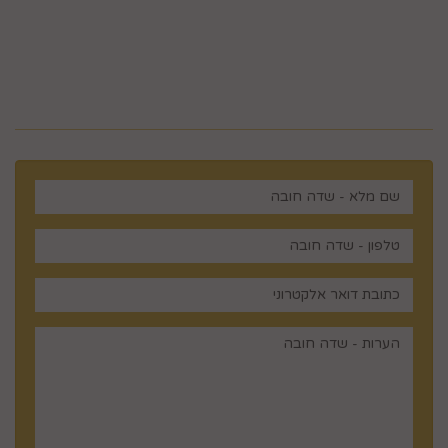
מלכי ישראל 14 ירושלים , ישראל
רוצים לדעת עוד? שלח פניה ואחד
מנציגינו יחזור אליך בהקדם