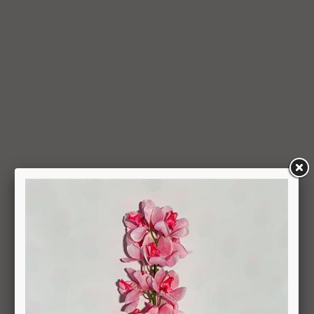
המאוחר מביניהם, הכל על-פי שיקול דעתה הבלעדי של החברה
ועל-פי הנחיותיה. ככל שלא ניתן לזכות את כרטיס האשראי של
המשתמש כאמור, מכל סיבה שהיא, או שהתשלום בוצע במזומן או
בשיק מזומן (ככל שקיימת אפשרות לתשלום באופן הזה), תשיב
החברה למשתמש את התמורה במזומן או בשיק מזומן. זיכוי עבור
החזרת מוצר יעשה על-פי ערכו של המוצר ביום ביצוע העסקה. יצוין,
כי זיכוי על מוצר שנרכש במבצע, בהנחה, באמצעות קופון או בתווי
קנייה יהיה בהתאם לערך העסקה שבוצעה בפועל.
6.6. על המשתמש/הנמען לבדוק את המוצר מיד עם קבלתו. במידה
שהמשתמש/הנמען קיבל את המוצר כשהוא פגום או כאשר קיימת
אי התאמה בין המוצר לבין פרטיו כפי שהוצגו באתר, רשאי
המשתמש לבטל את העסקה בתוך 24 שעות ממועד קבלת המוצר
כאשר מדובר במוצרי מזון או טובין פסידים ובתוך 14 ימים מיום
קבלת המוצר, כאשר מדובר במוצרים שאינם מוצרי מזון או טובין
פסידים. ביטול עסקה יעשה על-ידי מתן הודעה בכתב לחברה
באמצעות "צור קשר" באתר או במסרון לנייד המופיע באתר ובתקנון
או בדואר אלקטרוני: 5023968@gmail.com
, הכל בהתאם להוראות חוק הגנת הצרכן. במקרה שביטול
מהטעמים הנ"ל יימצא מוצדק, יזוכה המשתמש במלוא סכום