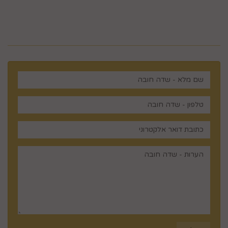
רוצים לדעת עוד? שלח פניה ואחד
מנציגינו יחזור אליך בהקדם