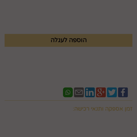
מק"ט :
83901154
₪
33.9
זמן אספקה ותנאי רכישה:
אם ברצונכם למשלוח "לזמן ספציפי" זה בתוספת תשלום
וחובה לבדוק איתנו לפני אם המשלוח "משלוח לזמן ספציפי"
אפשרי בשעות המבוקשות