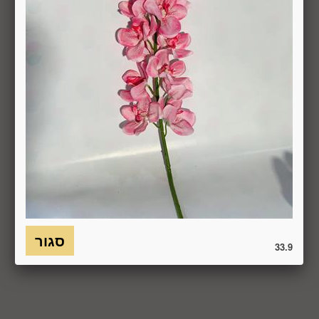
העסקה באותו האופן שבו בוצע התשלום.
6.7. בכל מקרה של ביטול עסקה, על המשתמש/הנמען להשיב את
המוצר לחברה או לספק שפרטיו מופיעים בתעודת המשלוח
ובמסמכים שצורפו להזמנה (לפי העניין ובהתאם למקום האספקה),
על חשבונו, באריזתו המקורית, שלם, תקין, ללא פגיעה, נזק, פגם או
קלקול מכל מין וסוג שהוא ושלא נעשה בו כל שימוש, אלא אם
התקבלו מהחברה הנחיות אחרות. לא ניתן לבטל עסקה ולהחזיר
מוצר שניזוק או שנעשה בו שימוש. כמו כן, לא ניתן להחזיר מוצר
שאריזתו נפתחה או הושחתה או מוצר שנשבר או התקלקל כתוצאה
משימוש לא נכון, שימוש רשלני ו/או בזדון ו/או שלא על-פי הוראות
השימוש, הוראות האחסנה ו/או הוראות
היצרן/היבואן/הספק/החברה. בלי לגרוע מהאמור לעיל, חיבור
המוצר לחשמל, גז או מים ייחשב לעניין זה שימוש במוצר.
6.8. בהתאם להוראות חוק הגנת הצרכן, במקרה של ביטול עסקה
33.9
על-ידי המשתמש שלא עקב פגם או אי התאמה בין המוצר לבין
פרטיו כפי שהוצגו באתר, רשאית החברה לגבות דמי ביטול בשיעור
של 5% ממחיר המוצר נשוא הביטול או 100 ₪, לפי הנמוך מביניהם.
כמו כן, ככל שהעסקה נעשתה בכרטיס אשראי וחברת האשראי או