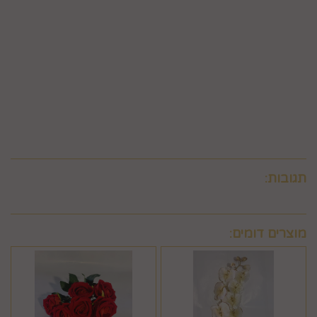
הגוף שעמו התקשרה החברה לביצוע סליקת כרטיסי אשראי, גבו
ממנה תשלום בעד סליקת כרטיס האשראי בעסקה שבוטלה, רשאית
החברה לחייב את המשתמש גם בתשלום שנגבה ממנה.
6.9. ביטול עסקה לפי סעיף 6 זה, יחול אך ורק על עסקה שסכומה
עולה על 50 ₪, אלא אם יוחלט אחרת על-ידי החברה, על-פי שיקול
דעתה הבלעדי.
6.10.לא ניתן לבטל עסקה שלא בהתאם להוראות התקנון ולהוראות
חוק הגנת הצרכן והתקנות אשר הותקנו על-פיו.
תגובות:
מוצרים דומים: