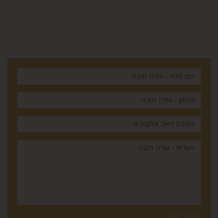
רוצים לדעת עוד? שלח פניה ואחד
מנציגינו יחזור אליך בהקדם