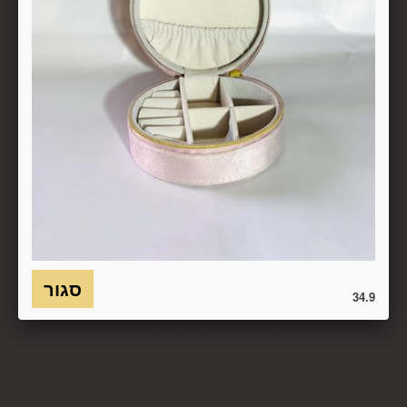
העסקה באותו האופן שבו בוצע התשלום.
6.7. בכל מקרה של ביטול עסקה, על המשתמש/הנמען להשיב את
המוצר לחברה או לספק שפרטיו מופיעים בתעודת המשלוח
ובמסמכים שצורפו להזמנה (לפי העניין ובהתאם למקום האספקה),
על חשבונו, באריזתו המקורית, שלם, תקין, ללא פגיעה, נזק, פגם או
קלקול מכל מין וסוג שהוא ושלא נעשה בו כל שימוש, אלא אם
התקבלו מהחברה הנחיות אחרות. לא ניתן לבטל עסקה ולהחזיר
מוצר שניזוק או שנעשה בו שימוש. כמו כן, לא ניתן להחזיר מוצר
שאריזתו נפתחה או הושחתה או מוצר שנשבר או התקלקל כתוצאה
משימוש לא נכון, שימוש רשלני ו/או בזדון ו/או שלא על-פי הוראות
השימוש, הוראות האחסנה ו/או הוראות
היצרן/היבואן/הספק/החברה. בלי לגרוע מהאמור לעיל, חיבור
המוצר לחשמל, גז או מים ייחשב לעניין זה שימוש במוצר.
34.9
6.8. בהתאם להוראות חוק הגנת הצרכן, במקרה של ביטול עסקה
על-ידי המשתמש שלא עקב פגם או אי התאמה בין המוצר לבין
פרטיו כפי שהוצגו באתר, רשאית החברה לגבות דמי ביטול בשיעור
של 5% ממחיר המוצר נשוא הביטול או 100 ₪, לפי הנמוך מביניהם.
כמו כן, ככל שהעסקה נעשתה בכרטיס אשראי וחברת האשראי או