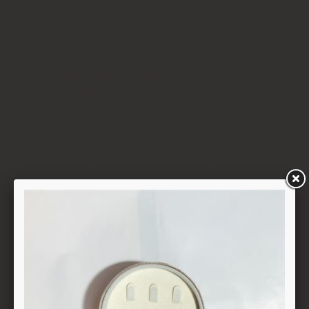
המאוחר מביניהם, הכל על-פי שיקול דעתה הבלעדי של החברה
ועל-פי הנחיותיה. ככל שלא ניתן לזכות את כרטיס האשראי של
המשתמש כאמור, מכל סיבה שהיא, או שהתשלום בוצע במזומן או
בשיק מזומן (ככל שקיימת אפשרות לתשלום באופן הזה), תשיב
החברה למשתמש את התמורה במזומן או בשיק מזומן. זיכוי עבור
החזרת מוצר יעשה על-פי ערכו של המוצר ביום ביצוע העסקה. יצוין,
כי זיכוי על מוצר שנרכש במבצע, בהנחה, באמצעות קופון או בתווי
קנייה יהיה בהתאם לערך העסקה שבוצעה בפועל.
6.6. על המשתמש/הנמען לבדוק את המוצר מיד עם קבלתו. במידה
שהמשתמש/הנמען קיבל את המוצר כשהוא פגום או כאשר קיימת
אי התאמה בין המוצר לבין פרטיו כפי שהוצגו באתר, רשאי
המשתמש לבטל את העסקה בתוך 24 שעות ממועד קבלת המוצר
כאשר מדובר במוצרי מזון או טובין פסידים ובתוך 14 ימים מיום
קבלת המוצר, כאשר מדובר במוצרים שאינם מוצרי מזון או טובין
פסידים. ביטול עסקה יעשה על-ידי מתן הודעה בכתב לחברה
באמצעות "צור קשר" באתר או במסרון לנייד המופיע באתר ובתקנון
או בדואר אלקטרוני: 5023968@gmail.com
, הכל בהתאם להוראות חוק הגנת הצרכן. במקרה שביטול
מהטעמים הנ"ל יימצא מוצדק, יזוכה המשתמש במלוא סכום