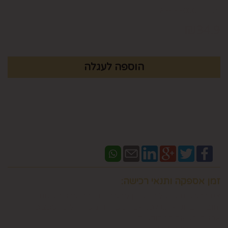
מק"ט :
83533000
₪
34.9
זמן אספקה ותנאי רכישה:
אם ברצונכם למשלוח "לזמן ספציפי" זה בתוספת תשלום
וחובה לבדוק איתנו לפני אם המשלוח "משלוח לזמן ספציפי"
אפשרי בשעות המבוקשות