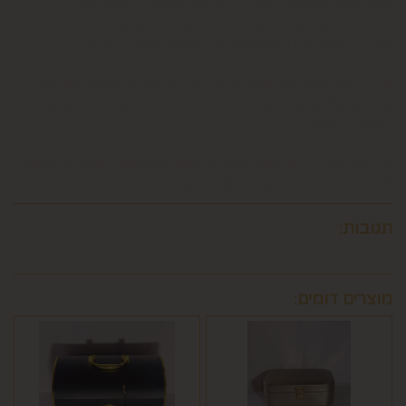
הגוף שעמו התקשרה החברה לביצוע סליקת כרטיסי אשראי, גבו
ממנה תשלום בעד סליקת כרטיס האשראי בעסקה שבוטלה, רשאית
החברה לחייב את המשתמש גם בתשלום שנגבה ממנה.
6.9. ביטול עסקה לפי סעיף 6 זה, יחול אך ורק על עסקה שסכומה
עולה על 50 ₪, אלא אם יוחלט אחרת על-ידי החברה, על-פי שיקול
דעתה הבלעדי.
6.10.לא ניתן לבטל עסקה שלא בהתאם להוראות התקנון ולהוראות
חוק הגנת הצרכן והתקנות אשר הותקנו על-פיו.
תגובות:
מוצרים דומים: