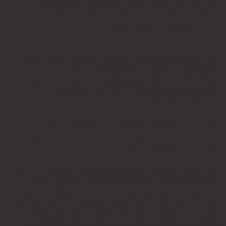
6.2. זכות ביטול עסקה לא חלה לגבי מוצרי מזון וטובין פסידים.
כלומר, לא ניתן לבטל עסקה של רכישת מוצרי מזון וטובין פסידים
כגון פרחים וצמחים, לאחר ביצוע ההזמנה.
6.3. לגבי מוצרים שאינם מוצרי מזון או טובין פסידים- משתמש
המעוניין לבטל עסקה, רשאי לעשות כן על-ידי מתן הודעה בכתב
לחברה בדואר אלקטרוני: 5023968@gmail.com
, במסרון לנייד המופיע באתר ובתקנון או באמצעות "צור קשר"
באתר, מיום עשיית העסקה ועד 14 ימים מיום שקיבל
המשתמש/הנמען את המוצר.
6.4. על המשתמש מוטלת החובה לוודא את קבלת ההודעה על
ביטול עסקה בחברה. כמן כן, יש לציין בהודעה על ביטול עסקה את
פרטי ההזמנה ולצרף חשבונית.
6.5. עם קבלת ההודעה על ביטול עסקה, תבטל החברה את החיוב
(ככל שהמשתמש חויב) ואם זוכה חשבונה של החברה, יושב
למשתמש סכום החיוב באמצעות זיכוי כרטיס האשראי באמצעותו
בוצעה העסקה, בתוך 7 ימי עסקים מיום קבלת ההודעה על ביטול
עסקה או מיום קבלת המוצר נשוא העסקה שבוטלה, במשרדי
החברה או הספק (לפי העניין ובהתאם למקום האספקה), לפי