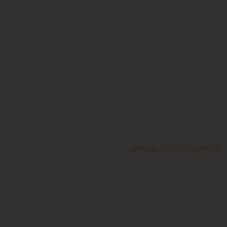
במספר 0586438096 זמינים גם בווצאפ
יש ליצור קשר טלפוני עם החברה במסגרת שעות פעילותה לצורך
קבלת פרטים, ביצוע ההזמנה ותיאום האספקה, הכל בכפוף לכך
שקיימת אפשרות לבצע אספקה דחופה למוצרים אותם מעוניין
המשתמש לרכוש ולכך שאלו קיימים במלאי וכן בכפוף למדיניות
המשלוחים של החברה, חברת דואר ישראל, חברת הדואר
המקומית או חברת המשלוחים.
באפשרותכם לבדוק איתנו במספר 0586438096 זמינים גם
בווצאפ
משלוח תוך 8 ימי עסקים. למשלוח מהיר לאותו יום יתומחר בנפרד
לפי מיקום צרו קשר במספר 0586438096
מדיניות החזרת מוצרים:
6. ביטול עסקה על-ידי המשתמש
6.1. משתמש אשר ביצע עסקה באתר רשאי לבטל את העסקה
בהתאם להוראות חוק הגנת הצרכן, תשמ"א-1981 והתקנות אשר
הותקנו על-פיו, כפי שיעודכנו מעת לעת ("חוק הגנת הצרכן"),
ובהתאם להוראות התקנון, כפי שיפורט להלן.