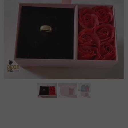
מק"ט :
99473014