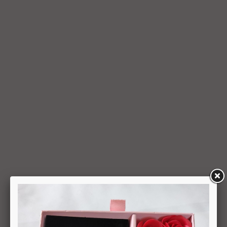
החברה או הספק (לפי העניין ובהתאם למקום האספקה), לפי
המאוחר מביניהם, הכל על-פי שיקול דעתה הבלעדי של החברה
ועל-פי הנחיותיה. ככל שלא ניתן לזכות את כרטיס האשראי של
המשתמש כאמור, מכל סיבה שהיא, או שהתשלום בוצע במזומן או
בשיק מזומן (ככל שקיימת אפשרות לתשלום באופן הזה), תשיב
החברה למשתמש את התמורה במזומן או בשיק מזומן. זיכוי עבור
החזרת מוצר יעשה על-פי ערכו של המוצר ביום ביצוע העסקה. יצוין,
כי זיכוי על מוצר שנרכש במבצע, בהנחה, באמצעות קופון או בתווי
קנייה יהיה בהתאם לערך העסקה שבוצעה בפועל.
6.6. על המשתמש/הנמען לבדוק את המוצר מיד עם קבלתו. במידה
שהמשתמש/הנמען קיבל את המוצר כשהוא פגום או כאשר קיימת
אי התאמה בין המוצר לבין פרטיו כפי שהוצגו באתר, רשאי
המשתמש לבטל את העסקה בתוך 24 שעות ממועד קבלת המוצר
כאשר מדובר במוצרי מזון או טובין פסידים ובתוך 14 ימים מיום
קבלת המוצר, כאשר מדובר במוצרים שאינם מוצרי מזון או טובין
פסידים. ביטול עסקה יעשה על-ידי מתן הודעה בכתב לחברה
באמצעות "צור קשר" באתר או במסרון לנייד המופיע באתר ובתקנון
או בדואר אלקטרוני: 5023968@gmail.com
, הכל בהתאם להוראות חוק הגנת הצרכן. במקרה שביטול
מהטעמים הנ"ל יימצא מוצדק, יזוכה המשתמש במלוא סכום