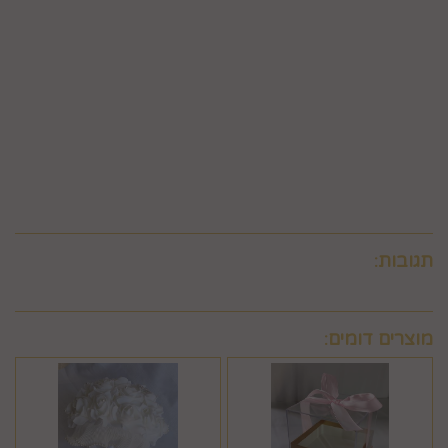
הגוף שעמו התקשרה החברה לביצוע סליקת כרטיסי אשראי, גבו
ממנה תשלום בעד סליקת כרטיס האשראי בעסקה שבוטלה, רשאית
החברה לחייב את המשתמש גם בתשלום שנגבה ממנה.
6.9. ביטול עסקה לפי סעיף 6 זה, יחול אך ורק על עסקה שסכומה
עולה על 50 ₪, אלא אם יוחלט אחרת על-ידי החברה, על-פי שיקול
דעתה הבלעדי.
6.10.לא ניתן לבטל עסקה שלא בהתאם להוראות התקנון ולהוראות
חוק הגנת הצרכן והתקנות אשר הותקנו על-פיו.
תגובות:
מוצרים דומים: