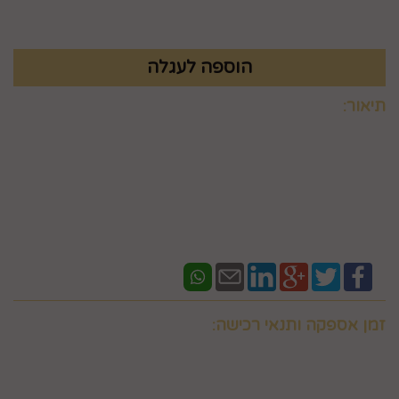
₪
24.9
תיאור:
קיים בשני צבעים
זמן אספקה ותנאי רכישה:
אם ברצונכם למשלוח "לזמן ספציפי" זה בתוספת תשלום
וחובה לבדוק איתנו לפני אם המשלוח "משלוח לזמן ספציפי"
אפשרי בשעות המבוקשות