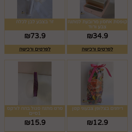
קופסת אחסון מרובעת למתנה
זר בצבע לבן לכלה
צבע ורוד
₪
73.9
₪
34.9
לפרטים ורכישה
לפרטים ורכישה
ריחנים בצלופן צבעוני קטן
סרט מתנה סגול בהה לורקס
1סיים
₪
15.9
₪
12.9