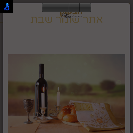
0
אתר שומר שבת
תפריט
02-995-2843
אתר זה שומר שבת וחג, ולכן הגלישה בו אינה מתאפשרת
בזמן זה.
האתר ישוב לפעילות רגילה בצאת השבת או החג.
לחבקוק מכשירי כתיבה לחץ >>
דף בית
מוצרי פופ חדשים
קופסאות תכשיטים
קופסת תכשיטים גדולה
פרח קרם