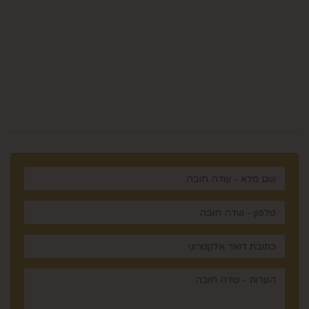
5023968@gmail.com
מלכי ישראל 14 ירושלים , ישראל
רוצים לדעת עוד? שלח פניה ואחד
מנציגינו יחזור אליך בהקדם