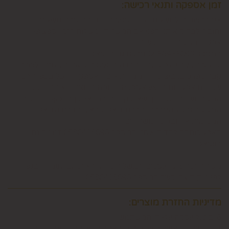
זמן אספקה ותנאי רכישה:
אם ברצונכם למשלוח "לזמן ספציפי" זה בתוספת תשלום
וחובה לבדוק איתנו לפני אם המשלוח "משלוח לזמן ספציפי"
אפשרי בשעות המבוקשות
במספר 0586438096 זמינים גם בווצאפ
יש ליצור קשר טלפוני עם החברה במסגרת שעות פעילותה לצורך
קבלת פרטים, ביצוע ההזמנה ותיאום האספקה, הכל בכפוף לכך
שקיימת אפשרות לבצע אספקה דחופה למוצרים אותם מעוניין
המשתמש לרכוש ולכך שאלו קיימים במלאי וכן בכפוף למדיניות
המשלוחים של החברה, חברת דואר ישראל, חברת הדואר
המקומית או חברת המשלוחים.
באפשרותכם לבדוק איתנו במספר 0586438096 זמינים גם
בווצאפ
משלוח תוך 8 ימי עסקים. למשלוח מהיר לאותו יום יתומחר בנפרד
לפי מיקום צרו קשר במספר 0586438096
מדיניות החזרת מוצרים:
6. ביטול עסקה על-ידי המשתמש
6.1. משתמש אשר ביצע עסקה באתר רשאי לבטל את העסקה