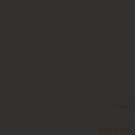
על-ידי המשתמש שלא עקב פגם או אי התאמה בין המוצר לבין
פרטיו כפי שהוצגו באתר, רשאית החברה לגבות דמי ביטול בשיעור
של 5% ממחיר המוצר נשוא הביטול או 100 ₪, לפי הנמוך מביניהם.
כמו כן, ככל שהעסקה נעשתה בכרטיס אשראי וחברת האשראי או
הגוף שעמו התקשרה החברה לביצוע סליקת כרטיסי אשראי, גבו
ממנה תשלום בעד סליקת כרטיס האשראי בעסקה שבוטלה, רשאית
החברה לחייב את המשתמש גם בתשלום שנגבה ממנה.
6.9. ביטול עסקה לפי סעיף 6 זה, יחול אך ורק על עסקה שסכומה
עולה על 50 ₪, אלא אם יוחלט אחרת על-ידי החברה, על-פי שיקול
דעתה הבלעדי.
6.10.לא ניתן לבטל עסקה שלא בהתאם להוראות התקנון ולהוראות
חוק הגנת הצרכן והתקנות אשר הותקנו על-פיו.
תגובות:
מוצרים דומים: