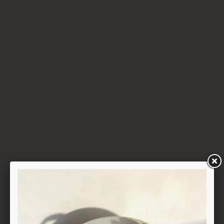
(ככל שהמשתמש חויב) ואם זוכה חשבונה של החברה, יושב
למשתמש סכום החיוב באמצעות זיכוי כרטיס האשראי באמצעותו
בוצעה העסקה, בתוך 7 ימי עסקים מיום קבלת ההודעה על ביטול
עסקה או מיום קבלת המוצר נשוא העסקה שבוטלה, במשרדי
החברה או הספק (לפי העניין ובהתאם למקום האספקה), לפי
המאוחר מביניהם, הכל על-פי שיקול דעתה הבלעדי של החברה
ועל-פי הנחיותיה. ככל שלא ניתן לזכות את כרטיס האשראי של
המשתמש כאמור, מכל סיבה שהיא, או שהתשלום בוצע במזומן או
בשיק מזומן (ככל שקיימת אפשרות לתשלום באופן הזה), תשיב
החברה למשתמש את התמורה במזומן או בשיק מזומן. זיכוי עבור
החזרת מוצר יעשה על-פי ערכו של המוצר ביום ביצוע העסקה. יצוין,
כי זיכוי על מוצר שנרכש במבצע, בהנחה, באמצעות קופון או בתווי
קנייה יהיה בהתאם לערך העסקה שבוצעה בפועל.
6.6. על המשתמש/הנמען לבדוק את המוצר מיד עם קבלתו. במידה
שהמשתמש/הנמען קיבל את המוצר כשהוא פגום או כאשר קיימת
אי התאמה בין המוצר לבין פרטיו כפי שהוצגו באתר, רשאי
המשתמש לבטל את העסקה בתוך 24 שעות ממועד קבלת המוצר
כאשר מדובר במוצרי מזון או טובין פסידים ובתוך 14 ימים מיום
קבלת המוצר, כאשר מדובר במוצרים שאינם מוצרי מזון או טובין