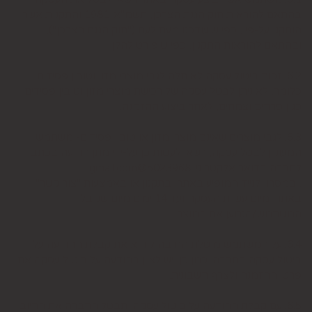
בהתאם להוראות חוק הגנת הצרכן, תשמ"א-1981 והתקנות אשר
הותקנו על-פיו, כפי שיעודכנו מעת לעת ("חוק הגנת הצרכן"),
ובהתאם להוראות התקנון, כפי שיפורט להלן.
6.2. זכות ביטול עסקה לא חלה לגבי מוצרי מזון וטובין פסידים.
כלומר, לא ניתן לבטל עסקה של רכישת מוצרי מזון וטובין פסידים
כגון פרחים וצמחים, לאחר ביצוע ההזמנה.
6.3. לגבי מוצרים שאינם מוצרי מזון או טובין פסידים- משתמש
המעוניין לבטל עסקה, רשאי לעשות כן על-ידי מתן הודעה בכתב
לחברה בדואר אלקטרוני: 5023968@gmail.com
, במסרון לנייד המופיע באתר ובתקנון או באמצעות "צור קשר"
באתר, מיום עשיית העסקה ועד 14 ימים מיום שקיבל
המשתמש/הנמען את המוצר.
6.4. על המשתמש מוטלת החובה לוודא את קבלת ההודעה על
ביטול עסקה בחברה. כמן כן, יש לציין בהודעה על ביטול עסקה את
פרטי ההזמנה ולצרף חשבונית.
6.5. עם קבלת ההודעה על ביטול עסקה, תבטל החברה את החיוב