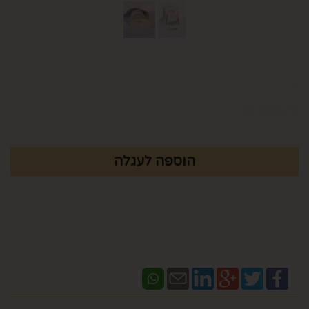
מק"ט :
70154000
₪
199.9