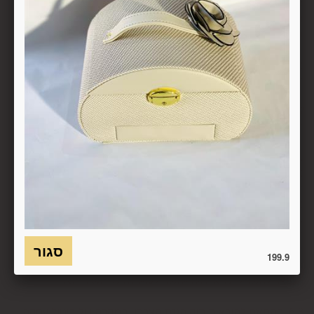
פסידים. ביטול עסקה יעשה על-ידי מתן הודעה בכתב לחברה
באמצעות "צור קשר" באתר או במסרון לנייד המופיע באתר ובתקנון
או בדואר אלקטרוני: 5023968@gmail.com
, הכל בהתאם להוראות חוק הגנת הצרכן. במקרה שביטול
מהטעמים הנ"ל יימצא מוצדק, יזוכה המשתמש במלוא סכום
העסקה באותו האופן שבו בוצע התשלום.
6.7. בכל מקרה של ביטול עסקה, על המשתמש/הנמען להשיב את
המוצר לחברה או לספק שפרטיו מופיעים בתעודת המשלוח
ובמסמכים שצורפו להזמנה (לפי העניין ובהתאם למקום האספקה),
על חשבונו, באריזתו המקורית, שלם, תקין, ללא פגיעה, נזק, פגם או
קלקול מכל מין וסוג שהוא ושלא נעשה בו כל שימוש, אלא אם
התקבלו מהחברה הנחיות אחרות. לא ניתן לבטל עסקה ולהחזיר
מוצר שניזוק או שנעשה בו שימוש. כמו כן, לא ניתן להחזיר מוצר
שאריזתו נפתחה או הושחתה או מוצר שנשבר או התקלקל כתוצאה
משימוש לא נכון, שימוש רשלני ו/או בזדון ו/או שלא על-פי הוראות
השימוש, הוראות האחסנה ו/או הוראות
199.9
היצרן/היבואן/הספק/החברה. בלי לגרוע מהאמור לעיל, חיבור
המוצר לחשמל, גז או מים ייחשב לעניין זה שימוש במוצר.
6.8. בהתאם להוראות חוק הגנת הצרכן, במקרה של ביטול עסקה