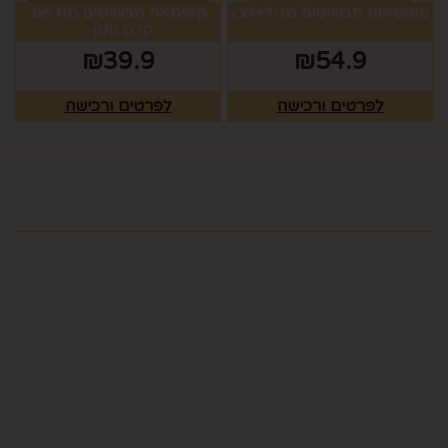
קופסאות תכשיטים סגול+לבן
קופסאת תכשיטים מודפס
קרם קטן-
₪
39.9
₪
54.9
לפרטים ורכישה
לפרטים ורכישה
מפת האתר
ראשי
צרו קשר
כלים לעריכת שולחן
תקנון
גלריה
כלים לעריכת שולחן