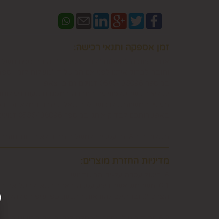
זמן אספקה ותנאי רכישה:
אם ברצונכם למשלוח "לזמן ספציפי" זה בתוספת תשלו
וחובה לבדוק איתנו לפני אם המשלוח "משלוח לזמן ספ
במספר 0586438096 זמינים גם בווצאפ
יש ליצור קשר טלפוני עם החברה במסגרת שעות פעילות
מעוניין המשתמש לרכוש ולכך שאלו קיימים במלאי וכן 
באפשרותכם לבדוק איתנו במספר 0586438096 זמינים גם בווצאפ
משלוח תוך 8 ימי עסקים. למשלוח מהיר לאותו יום יתומחר בנפרד לפי מיקום צרו קשר במספר 0586438096
מדיניות החזרת מוצרים:
6. ביטול עסקה על-ידי המשתמש
הצרכן"), ובהתאם להוראות התקנון, כפי שיפורט להלן.
6.2. זכות ביטול עסקה לא חלה לגבי מוצרי מזון וטובין פסידים. כלומר, לא ניתן לבטל עסקה של רכישת מוצרי מזון וטובין פסידים כגון פרחים וצמחים, לאחר ביצוע ההזמנה.