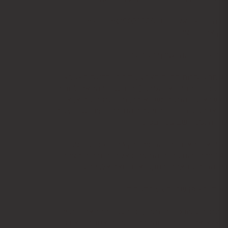
למשתמש סכום החיוב באמצעות זיכוי כרטיס האשראי
קה שבוטלה, במשרדי החברה או הספק (לפי העניין ובהתאם למקום
ס האשראי של המשתמש כאמור, מכל סיבה שהיא, או
ו בשיק מזומן. זיכוי עבור החזרת מוצר יעשה על-פי
 לערך העסקה שבוצעה בפועל.
ת אי התאמה בין המוצר לבין פרטיו כפי שהוצגו
באתר, רשאי המשתמש לבטל את העסקה בתוך 24 שעות ממועד קבלת המוצר כאשר מדובר במוצרי מזון או טובין פסידים ובתוך 14 ימים מיום קבלת המוצר, כאשר מדובר במוצרים
יד המופיע באתר ובתקנון או בדואר אלקטרוני:
ותו האופן שבו בוצע התשלום.
סמכים שצורפו להזמנה (לפי העניין ובהתאם למקום
וש, אלא אם התקבלו מהחברה הנחיות אחרות. לא ניתן