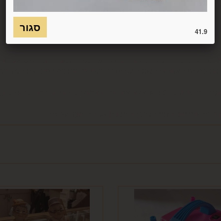
כמו כן, לא ניתן להחזיר מוצר שאריזתו נפתחה או הושחתה או מוצר שנש
חסנה ו/או הוראות היצרן/היבואן/הספק/החברה. בלי לגרוע מהאמור לעיל, 
41.9
טול עסקה על-ידי המשתמש שלא עקב פגם או אי התאמה בין המוצר לבין 
ביטול בשיעור של 5% ממחיר המוצר נשוא הביטול או 100 ₪, לפי הנמוך מביניהם. כמו כן, ככל שהעס
סליקת כרטיס האשראי בעסקה שבוטלה, רשאית החברה לחייב את המשתמ