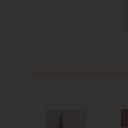
בר או התקלקל כתוצאה משימוש לא נכון, שימוש רשלני
חיבור המוצר לחשמל, גז או מים ייחשב לעניין זה
פרטיו כפי שהוצגו באתר, רשאית החברה לגבות דמי
קה נעשתה בכרטיס אשראי וחברת האשראי או הגוף שעמו התקשרה החברה
ש גם בתשלום שנגבה ממנה.