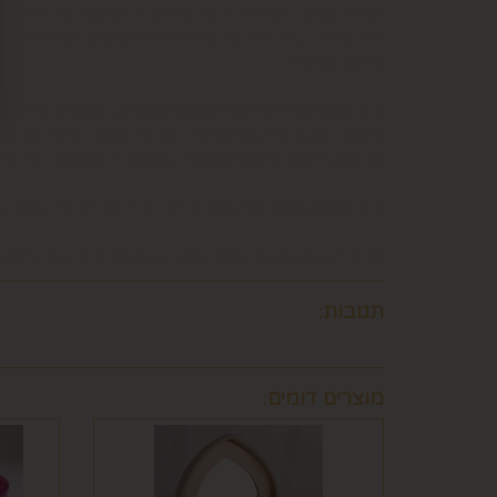
לבטל עסקה ולהחזיר מוצר שניזוק או שנעשה בו שימוש. 
ו/או בזדון ו/או שלא על-פי הוראות השימוש, הוראות הא
שימוש במוצר.
6.8. בהתאם להוראות חוק הגנת הצרכן, במקרה של בי
לביצוע סליקת כרטיסי אשראי, גבו ממנה תשלום בעד 
6.9. ביטול עסקה לפי סעיף 6 זה, יחול אך ורק על עסקה שסכומה עולה על 50 ₪, אלא אם יוחלט אחרת על-ידי החברה, על-פי שיקול דעתה הבלעדי.
6.10.לא ניתן לבטל עסקה שלא בהתאם להוראות התקנון ולהוראות חוק הגנת הצרכן והתקנות אשר הותקנו על-פיו.
תגובות:
מוצרים דומים: