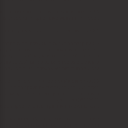
6.3. לגבי מוצרים שאינם מוצרי מזון או טובין פסידים- משתמש המעוניין לבטל עסקה, רשאי לעשות כן על-ידי מתן הודעה בכתב לחברה בדואר אלקטרוני: 5023968@gmail.com
, במסרון לנייד המופיע באתר ובתקנון או באמצעות "צור קשר" באתר, מיום עשיית הע
6.4. על המשתמש מוטלת החובה לוודא את קבלת ההודעה על ביטול עסקה בחברה. כמן כן, יש לציין בהודעה על ביטול עסקה את פרטי ההזמנה ולצרף חשבונית.
6.5. עם קבלת ההודעה על ביטול עסקה, תבטל החברה
באמצעותו בוצעה העסקה, 
האספקה), לפי המאוחר מביניהם, הכל על-פי שיקול דעת
שהתשלום בוצע במזומן או בשיק מזומן (ככל שקיימת א
ערכו של המוצר ביום ביצוע העסקה. יצוין, כי זיכוי על
6.6. על המשתמש/הנמען לבדוק את המוצר מיד עם קב
שאינם מוצרי מזון או טובין פסידים. ביטול עסקה יעשה 
5023968@gmail.com
, הכל בהתאם להוראות חוק הגנת הצרכן. במקרה שביטו
6.7. בכל מקרה של ביטול עסקה, על המשתמש/הנמען 
האספקה), על חשבונו, באריזתו המקורית, שלם, תקין, לל