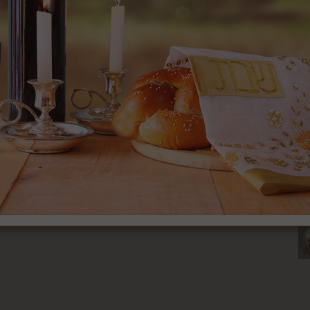
₪
41.9