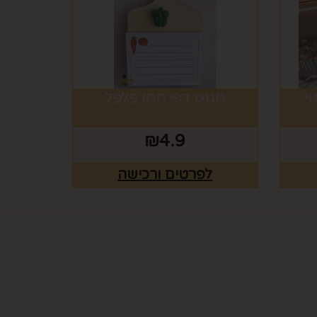
וי
מגנט דפי ממו פלפל
₪
4.9
לפרטים ורכישה
ים
רוצים לדעת עוד? שלח
פניה ואחד מנציגינו יחזור
אליך בהקדם