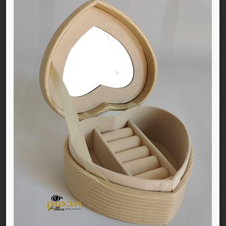
סקה ועד 14 ימים מיום שקיבל המשתמש/הנמען את המוצר.
 את החיוב (ככל שהמשתמש חויב) ואם זוכה חשבונה של החברה, יושב 
בתוך 7 ימי עסקים מיום קבלת ההודעה על ביטול עסקה או מיום קבלת המוצר נשוא העס
ה הבלעדי של החברה ועל-פי הנחיותיה. ככל שלא ניתן לזכות את כרטי
פשרות לתשלום באופן הזה), תשיב החברה למשתמש את התמורה במזומן א
 מוצר שנרכש במבצע, בהנחה, באמצעות קופון או בתווי קנייה יהיה בהתאם
לתו. במידה שהמשתמש/הנמען קיבל את המוצר כשהוא פגום או כאשר קיימ
על-ידי מתן הודעה בכתב לחברה באמצעות "צור קשר" באתר או במסרון לני
ל מהטעמים הנ"ל יימצא מוצדק, יזוכה המשתמש במלוא סכום העסקה בא
להשיב את המוצר לחברה או לספק שפרטיו מופיעים בתעודת המשלוח ובמ
א פגיעה, נזק, פגם או קלקול מכל מין וסוג שהוא ושלא נעשה בו כל שימ