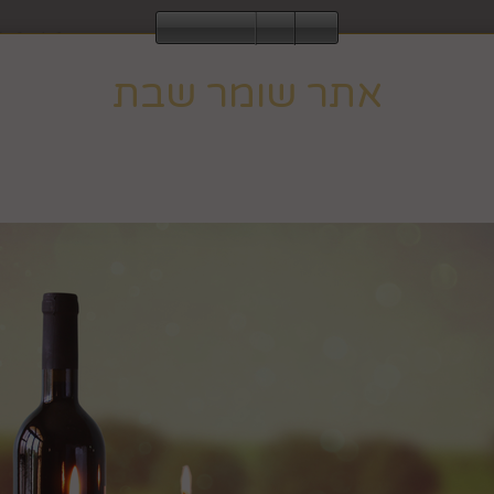
2843
אתר שומר שבת
עוד
ומר שבת וחג, ולכן הגלישה בו אינה מתאפשרת ב
לחבקוק מכ
וב לפעילות רגילה בצאת השבת או החג.
הבית
אגרטלים, עציצים ופרחים
כלים לבי
קופסת תכש
קרם
מק"ט :
99205037-1