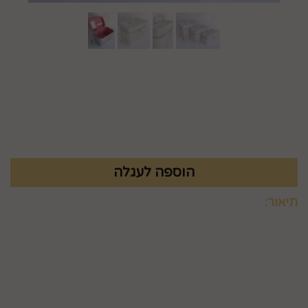
מק"ט :
699209451-3
₪
73.9
תיאור:
קיים בארבעה צבעים