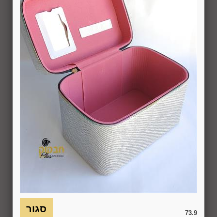
המשתמש לבטל את העסקה בתוך 24 שעות ממועד קבלת המוצר
כאשר מדובר במוצרי מזון או טובין פסידים ובתוך 14 ימים מיום
קבלת המוצר, כאשר מדובר במוצרים שאינם מוצרי מזון או טובין
פסידים. ביטול עסקה יעשה על-ידי מתן הודעה בכתב לחברה
באמצעות "צור קשר" באתר או במסרון לנייד המופיע באתר ובתקנון
או בדואר אלקטרוני: 5023968@gmail.com
, הכל בהתאם להוראות חוק הגנת הצרכן. במקרה שביטול
מהטעמים הנ"ל יימצא מוצדק, יזוכה המשתמש במלוא סכום
העסקה באותו האופן שבו בוצע התשלום.
6.7. בכל מקרה של ביטול עסקה, על המשתמש/הנמען להשיב את
המוצר לחברה או לספק שפרטיו מופיעים בתעודת המשלוח
ובמסמכים שצורפו להזמנה (לפי העניין ובהתאם למקום האספקה),
על חשבונו, באריזתו המקורית, שלם, תקין, ללא פגיעה, נזק, פגם או
קלקול מכל מין וסוג שהוא ושלא נעשה בו כל שימוש, אלא אם
התקבלו מהחברה הנחיות אחרות. לא ניתן לבטל עסקה ולהחזיר
מוצר שניזוק או שנעשה בו שימוש. כמו כן, לא ניתן להחזיר מוצר
שאריזתו נפתחה או הושחתה או מוצר שנשבר או התקלקל כתוצאה
משימוש לא נכון, שימוש רשלני ו/או בזדון ו/או שלא על-פי הוראות
73.9
השימוש, הוראות האחסנה ו/או הוראות