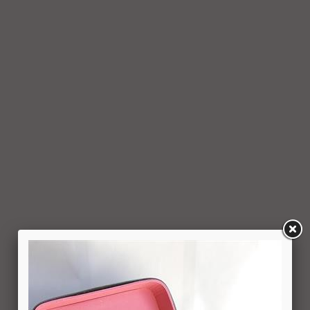
ביטול עסקה בחברה. כמן כן, יש לציין בהודעה על ביטול עסקה את
פרטי ההזמנה ולצרף חשבונית.
6.5. עם קבלת ההודעה על ביטול עסקה, תבטל החברה את החיוב
(ככל שהמשתמש חויב) ואם זוכה חשבונה של החברה, יושב
למשתמש סכום החיוב באמצעות זיכוי כרטיס האשראי באמצעותו
בוצעה העסקה, בתוך 7 ימי עסקים מיום קבלת ההודעה על ביטול
עסקה או מיום קבלת המוצר נשוא העסקה שבוטלה, במשרדי
החברה או הספק (לפי העניין ובהתאם למקום האספקה), לפי
המאוחר מביניהם, הכל על-פי שיקול דעתה הבלעדי של החברה
ועל-פי הנחיותיה. ככל שלא ניתן לזכות את כרטיס האשראי של
המשתמש כאמור, מכל סיבה שהיא, או שהתשלום בוצע במזומן או
בשיק מזומן (ככל שקיימת אפשרות לתשלום באופן הזה), תשיב
החברה למשתמש את התמורה במזומן או בשיק מזומן. זיכוי עבור
החזרת מוצר יעשה על-פי ערכו של המוצר ביום ביצוע העסקה. יצוין,
כי זיכוי על מוצר שנרכש במבצע, בהנחה, באמצעות קופון או בתווי
קנייה יהיה בהתאם לערך העסקה שבוצעה בפועל.
6.6. על המשתמש/הנמען לבדוק את המוצר מיד עם קבלתו. במידה
שהמשתמש/הנמען קיבל את המוצר כשהוא פגום או כאשר קיימת
אי התאמה בין המוצר לבין פרטיו כפי שהוצגו באתר, רשאי