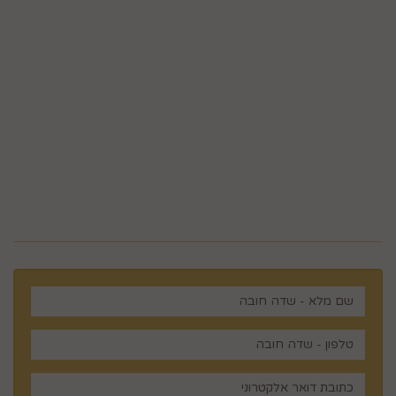
טלפון 02-995-2843
ווצאפ 058-643-8096
5023968@gmail.com
מלכי ישראל 14 ירושלים , ישראל
רוצים לדעת עוד? שלח פניה ואחד
מנציגינו יחזור אליך בהקדם