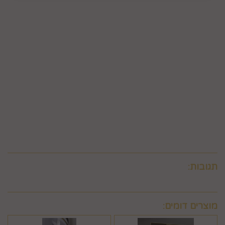
פרטיו כפי שהוצגו באתר, רשאית החברה לגבות דמי ביטול בשיעור
של 5% ממחיר המוצר נשוא הביטול או 100 ₪, לפי הנמוך מביניהם.
כמו כן, ככל שהעסקה נעשתה בכרטיס אשראי וחברת האשראי או
הגוף שעמו התקשרה החברה לביצוע סליקת כרטיסי אשראי, גבו
ממנה תשלום בעד סליקת כרטיס האשראי בעסקה שבוטלה, רשאית
החברה לחייב את המשתמש גם בתשלום שנגבה ממנה.
6.9. ביטול עסקה לפי סעיף 6 זה, יחול אך ורק על עסקה שסכומה
עולה על 50 ₪, אלא אם יוחלט אחרת על-ידי החברה, על-פי שיקול
דעתה הבלעדי.
6.10.לא ניתן לבטל עסקה שלא בהתאם להוראות התקנון ולהוראות
חוק הגנת הצרכן והתקנות אשר הותקנו על-פיו.
תגובות:
מוצרים דומים: