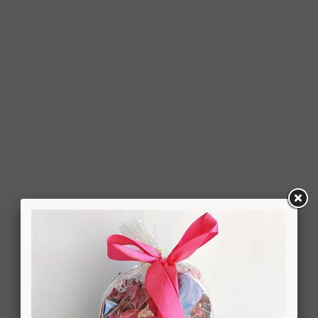
למשתמש סכום החיוב באמצעות זיכוי כרטיס האשראי באמצעותו
בוצעה העסקה, בתוך 7 ימי עסקים מיום קבלת ההודעה על ביטול
עסקה או מיום קבלת המוצר נשוא העסקה שבוטלה, במשרדי
החברה או הספק (לפי העניין ובהתאם למקום האספקה), לפי
המאוחר מביניהם, הכל על-פי שיקול דעתה הבלעדי של החברה
ועל-פי הנחיותיה. ככל שלא ניתן לזכות את כרטיס האשראי של
המשתמש כאמור, מכל סיבה שהיא, או שהתשלום בוצע במזומן או
בשיק מזומן (ככל שקיימת אפשרות לתשלום באופן הזה), תשיב
החברה למשתמש את התמורה במזומן או בשיק מזומן. זיכוי עבור
החזרת מוצר יעשה על-פי ערכו של המוצר ביום ביצוע העסקה. יצוין,
כי זיכוי על מוצר שנרכש במבצע, בהנחה, באמצעות קופון או בתווי
קנייה יהיה בהתאם לערך העסקה שבוצעה בפועל.
6.6. על המשתמש/הנמען לבדוק את המוצר מיד עם קבלתו. במידה
שהמשתמש/הנמען קיבל את המוצר כשהוא פגום או כאשר קיימת
אי התאמה בין המוצר לבין פרטיו כפי שהוצגו באתר, רשאי
המשתמש לבטל את העסקה בתוך 24 שעות ממועד קבלת המוצר
כאשר מדובר במוצרי מזון או טובין פסידים ובתוך 14 ימים מיום
קבלת המוצר, כאשר מדובר במוצרים שאינם מוצרי מזון או טובין
פסידים. ביטול עסקה יעשה על-ידי מתן הודעה בכתב לחברה