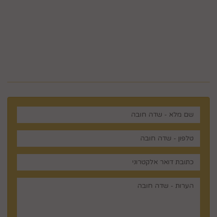
5023968@gmail.com
מלכי ישראל 14 ירושלים , ישראל
רוצים לדעת עוד? שלח פניה ואחד
מנציגינו יחזור אליך בהקדם