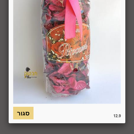
באמצעות "צור קשר" באתר או במסרון לנייד המופיע באתר ובתקנון
או בדואר אלקטרוני: 5023968@gmail.com
, הכל בהתאם להוראות חוק הגנת הצרכן. במקרה שביטול
מהטעמים הנ"ל יימצא מוצדק, יזוכה המשתמש במלוא סכום
העסקה באותו האופן שבו בוצע התשלום.
6.7. בכל מקרה של ביטול עסקה, על המשתמש/הנמען להשיב את
המוצר לחברה או לספק שפרטיו מופיעים בתעודת המשלוח
ובמסמכים שצורפו להזמנה (לפי העניין ובהתאם למקום האספקה),
על חשבונו, באריזתו המקורית, שלם, תקין, ללא פגיעה, נזק, פגם או
קלקול מכל מין וסוג שהוא ושלא נעשה בו כל שימוש, אלא אם
התקבלו מהחברה הנחיות אחרות. לא ניתן לבטל עסקה ולהחזיר
מוצר שניזוק או שנעשה בו שימוש. כמו כן, לא ניתן להחזיר מוצר
שאריזתו נפתחה או הושחתה או מוצר שנשבר או התקלקל כתוצאה
משימוש לא נכון, שימוש רשלני ו/או בזדון ו/או שלא על-פי הוראות
השימוש, הוראות האחסנה ו/או הוראות
היצרן/היבואן/הספק/החברה. בלי לגרוע מהאמור לעיל, חיבור
המוצר לחשמל, גז או מים ייחשב לעניין זה שימוש במוצר.
12.9
6.8. בהתאם להוראות חוק הגנת הצרכן, במקרה של ביטול עסקה
על-ידי המשתמש שלא עקב פגם או אי התאמה בין המוצר לבין