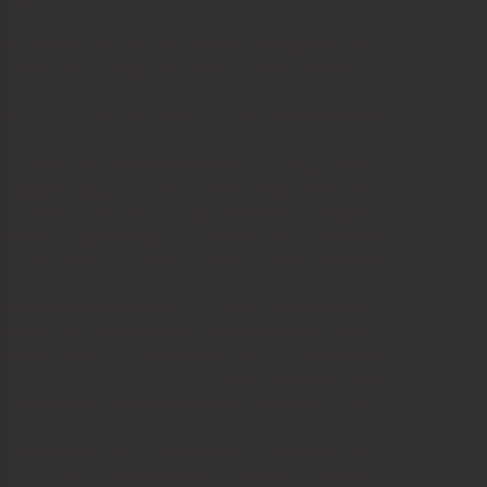
6.3. לגבי מוצרים שאינם מוצרי מזון או טובין פסידים- משתמש המעוניין לבטל עסקה, רשאי לעשות כן על-ידי מתן הודעה בכתב לחברה בדואר אלקטרוני: 5023968@gmail.com
, במסרון לנייד המופיע באתר ובתקנון או באמצעות "צור קשר" באתר, מיום עשיית הע
6.4. על המשתמש מוטלת החובה לוודא את קבלת ההודעה על ביטול עסקה בחברה. כמן כן, יש לציין בהודעה על ביטול עסקה את פרטי ההזמנה ולצרף חשבונית.
6.5. עם קבלת ההודעה על ביטול עסקה, תבטל החברה
באמצעותו בוצעה העסקה, 
האספקה), לפי המאוחר מביניהם, הכל על-פי שיקול דעת
שהתשלום בוצע במזומן או בשיק מזומן (ככל שקיימת א
ערכו של המוצר ביום ביצוע העסקה. יצוין, כי זיכוי על
6.6. על המשתמש/הנמען לבדוק את המוצר מיד עם קב
שאינם מוצרי מזון או טובין פסידים. ביטול עסקה יעשה 
5023968@gmail.com
, הכל בהתאם להוראות חוק הגנת הצרכן. במקרה שביטו
6.7. בכל מקרה של ביטול עסקה, על המשתמש/הנמען 
האספקה), על חשבונו, באריזתו המקורית, שלם, תקין, לל