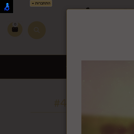
התחברות
02-995-
0
זמן זה.
שירי כתיבה לחץ >>
ת לשבת ויום טוב
עוד
ים ורוד בהיר #4