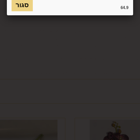
כמו כן, לא ניתן להחזיר מוצר שאריזתו נפתחה או הושחתה או מוצר שנש
64.9
חסנה ו/או הוראות היצרן/היבואן/הספק/החברה. בלי לגרוע מהאמור לעיל, 
טול עסקה על-ידי המשתמש שלא עקב פגם או אי התאמה בין המוצר לבין 
ביטול בשיעור של 5% ממחיר המוצר נשוא הביטול או 100 ₪, לפי הנמוך מביניהם. כמו כן, ככל שהעס
סליקת כרטיס האשראי בעסקה שבוטלה, רשאית החברה לחייב את המשתמ