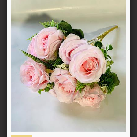
סקה ועד 14 ימים מיום שקיבל המשתמש/הנמען את המוצר.
 את החיוב (ככל שהמשתמש חויב) ואם זוכה חשבונה של החברה, יושב 
בתוך 7 ימי עסקים מיום קבלת ההודעה על ביטול עסקה או מיום קבלת המוצר נשוא העס
ה הבלעדי של החברה ועל-פי הנחיותיה. ככל שלא ניתן לזכות את כרטי
פשרות לתשלום באופן הזה), תשיב החברה למשתמש את התמורה במזומן א
 מוצר שנרכש במבצע, בהנחה, באמצעות קופון או בתווי קנייה יהיה בהתאם
לתו. במידה שהמשתמש/הנמען קיבל את המוצר כשהוא פגום או כאשר קיימ
על-ידי מתן הודעה בכתב לחברה באמצעות "צור קשר" באתר או במסרון לני
ל מהטעמים הנ"ל יימצא מוצדק, יזוכה המשתמש במלוא סכום העסקה בא
להשיב את המוצר לחברה או לספק שפרטיו מופיעים בתעודת המשלוח ובמ
א פגיעה, נזק, פגם או קלקול מכל מין וסוג שהוא ושלא נעשה בו כל שימ