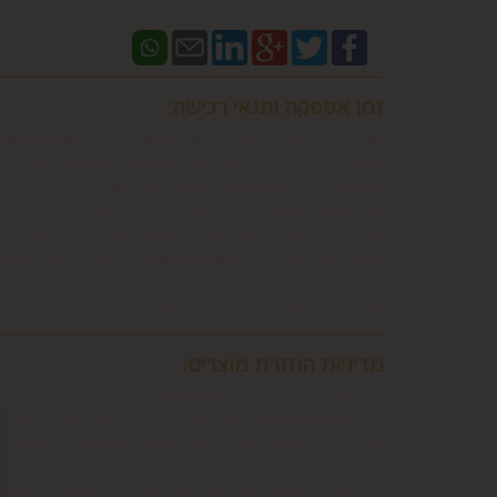
זמן אספקה ותנאי רכישה:
אם ברצונכם למשלוח "לזמן ספציפי" זה בתוספת תשלו
וחובה לבדוק איתנו לפני אם המשלוח "משלוח לזמן ספ
במספר 0586438096 זמינים גם בווצאפ
יש ליצור קשר טלפוני עם החברה במסגרת שעות פעילות
מעוניין המשתמש לרכוש ולכך שאלו קיימים במלאי וכן 
באפשרותכם לבדוק איתנו במספר 0586438096 זמינים גם בווצאפ
משלוח תוך 8 ימי עסקים. למשלוח מהיר לאותו יום יתומחר בנפרד לפי מיקום צרו קשר במספר 0586438096
מדיניות החזרת מוצרים:
6. ביטול עסקה על-ידי המשתמש
הצרכן"), ובהתאם להוראות התקנון, כפי שיפורט להלן.
6.2. זכות ביטול עסקה לא חלה לגבי מוצרי מזון וטובין פסידים. כלומר, לא ניתן לבטל עסקה של רכישת מוצרי מזון וטובין פסידים כגון פרחים וצמחים, לאחר ביצוע ההזמנה.