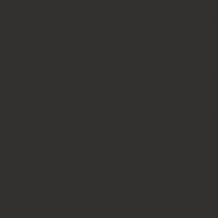
למשתמש סכום החיוב באמצעות זיכוי כרטיס האשראי
קה שבוטלה, במשרדי החברה או הספק (לפי העניין ובהתאם למקום
ס האשראי של המשתמש כאמור, מכל סיבה שהיא, או
ו בשיק מזומן. זיכוי עבור החזרת מוצר יעשה על-פי
 לערך העסקה שבוצעה בפועל.
ת אי התאמה בין המוצר לבין פרטיו כפי שהוצגו
באתר, רשאי המשתמש לבטל את העסקה בתוך 24 שעות ממועד קבלת המוצר כאשר מדובר במוצרי מזון או טובין פסידים ובתוך 14 ימים מיום קבלת המוצר, כאשר מדובר במוצרים
יד המופיע באתר ובתקנון או בדואר אלקטרוני:
ותו האופן שבו בוצע התשלום.
סמכים שצורפו להזמנה (לפי העניין ובהתאם למקום
וש, אלא אם התקבלו מהחברה הנחיות אחרות. לא ניתן