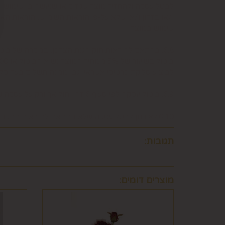
לבטל עסקה ולהחזיר מוצר שניזוק או שנעשה בו שימוש. 
ו/או בזדון ו/או שלא על-פי הוראות השימוש, הוראות הא
שימוש במוצר.
6.8. בהתאם להוראות חוק הגנת הצרכן, במקרה של בי
לביצוע סליקת כרטיסי אשראי, גבו ממנה תשלום בעד 
6.9. ביטול עסקה לפי סעיף 6 זה, יחול אך ורק על עסקה שסכומה עולה על 50 ₪, אלא אם יוחלט אחרת על-ידי החברה, על-פי שיקול דעתה הבלעדי.
6.10.לא ניתן לבטל עסקה שלא בהתאם להוראות התקנון ולהוראות חוק הגנת הצרכן והתקנות אשר הותקנו על-פיו.
תגובות:
מוצרים דומים: