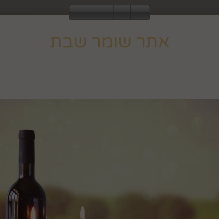
2843
אתר שומר שבת
עוד
ומר שבת וחג, ולכן הגלישה בו אינה מתאפשרת ב
לחבקוק מכ
וב לפעילות רגילה בצאת השבת או החג.
הבית
אגרטלים, עציצים ופרחים
כלים לבי
שושנים גדול
מק"ט :
83912151
₪
64.9