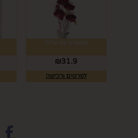
שושנים עם עלים
₪
31.9
לפרטים ורכישה
מפת האתר
עקבו 
ראשי
צרו קשר