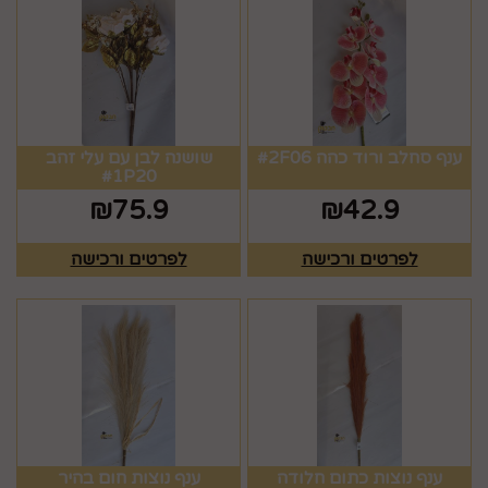
ענף סחלב ורוד כהה #2F06
שושנה לבן עם עלי זהב
#1P20
₪
75.9
₪
42.9
לפרטים ורכישה
לפרטים ורכישה
ענף נוצות כתום חלודה
ענף נוצות חום בהיר