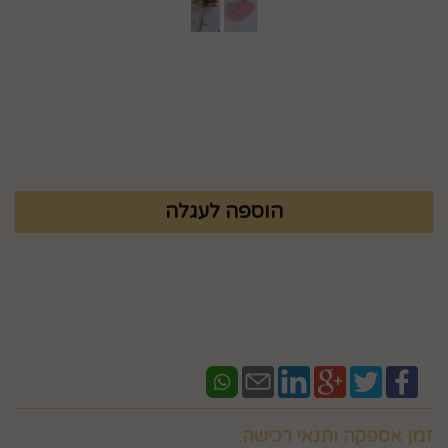
מק"ט :
83887044
₪
52.9
זמן אספקה ותנאי רכישה: