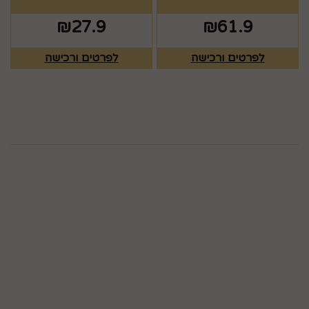
₪
27.9
₪
61.9
לפרטים ורכישה
לפרטים ורכישה
מפת האתר
ראשי
צרו קשר
כלים לעריכת שולחן
תקנון
גלריה
כלים לעריכת שולחן
חגים