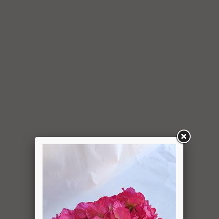
למשתמש סכום החיוב באמצעות זיכוי כרטיס האשראי באמצעותו
בוצעה העסקה, בתוך 7 ימי עסקים מיום קבלת ההודעה על ביטול
עסקה או מיום קבלת המוצר נשוא העסקה שבוטלה, במשרדי
החברה או הספק (לפי העניין ובהתאם למקום האספקה), לפי
המאוחר מביניהם, הכל על-פי שיקול דעתה הבלעדי של החברה
ועל-פי הנחיותיה. ככל שלא ניתן לזכות את כרטיס האשראי של
המשתמש כאמור, מכל סיבה שהיא, או שהתשלום בוצע במזומן או
בשיק מזומן (ככל שקיימת אפשרות לתשלום באופן הזה), תשיב
החברה למשתמש את התמורה במזומן או בשיק מזומן. זיכוי עבור
החזרת מוצר יעשה על-פי ערכו של המוצר ביום ביצוע העסקה. יצוין,
כי זיכוי על מוצר שנרכש במבצע, בהנחה, באמצעות קופון או בתווי
קנייה יהיה בהתאם לערך העסקה שבוצעה בפועל.
6.6. על המשתמש/הנמען לבדוק את המוצר מיד עם קבלתו. במידה
שהמשתמש/הנמען קיבל את המוצר כשהוא פגום או כאשר קיימת
אי התאמה בין המוצר לבין פרטיו כפי שהוצגו באתר, רשאי
המשתמש לבטל את העסקה בתוך 24 שעות ממועד קבלת המוצר
כאשר מדובר במוצרי מזון או טובין פסידים ובתוך 14 ימים מיום
קבלת המוצר, כאשר מדובר במוצרים שאינם מוצרי מזון או טובין
פסידים. ביטול עסקה יעשה על-ידי מתן הודעה בכתב לחברה