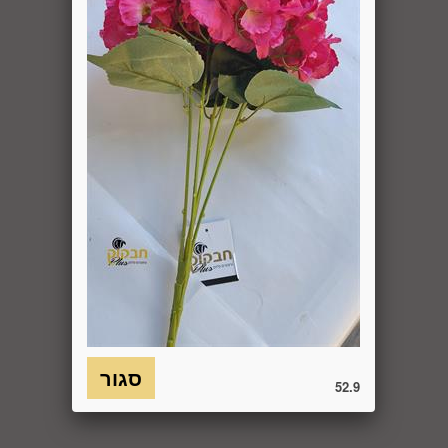
באמצעות "צור קשר" באתר או במסרון לנייד המופיע באתר ובתקנון
או בדואר אלקטרוני: 5023968@gmail.com
, הכל בהתאם להוראות חוק הגנת הצרכן. במקרה שביטול
מהטעמים הנ"ל יימצא מוצדק, יזוכה המשתמש במלוא סכום
העסקה באותו האופן שבו בוצע התשלום.
6.7. בכל מקרה של ביטול עסקה, על המשתמש/הנמען להשיב את
המוצר לחברה או לספק שפרטיו מופיעים בתעודת המשלוח
ובמסמכים שצורפו להזמנה (לפי העניין ובהתאם למקום האספקה),
על חשבונו, באריזתו המקורית, שלם, תקין, ללא פגיעה, נזק, פגם או
קלקול מכל מין וסוג שהוא ושלא נעשה בו כל שימוש, אלא אם
התקבלו מהחברה הנחיות אחרות. לא ניתן לבטל עסקה ולהחזיר
מוצר שניזוק או שנעשה בו שימוש. כמו כן, לא ניתן להחזיר מוצר
שאריזתו נפתחה או הושחתה או מוצר שנשבר או התקלקל כתוצאה
משימוש לא נכון, שימוש רשלני ו/או בזדון ו/או שלא על-פי הוראות
השימוש, הוראות האחסנה ו/או הוראות
היצרן/היבואן/הספק/החברה. בלי לגרוע מהאמור לעיל, חיבור
המוצר לחשמל, גז או מים ייחשב לעניין זה שימוש במוצר.
52.9
6.8. בהתאם להוראות חוק הגנת הצרכן, במקרה של ביטול עסקה
על-ידי המשתמש שלא עקב פגם או אי התאמה בין המוצר לבין