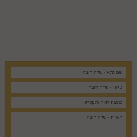
5023968@gmail.com
מלכי ישראל 14 ירושלים , ישראל
רוצים לדעת עוד? שלח פניה ואחד
מנציגינו יחזור אליך בהקדם