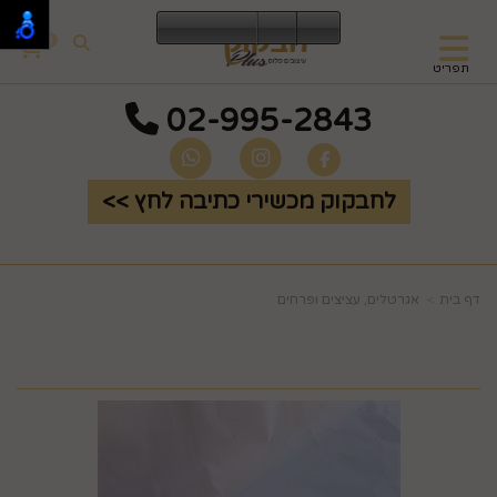
0
תפריט
02-995-2843
לחבקוק מכשירי כתיבה לחץ >>
דף בית
אגרטלים, עציצים ופרחים
זר פרחים ורוד פוקסיה #10