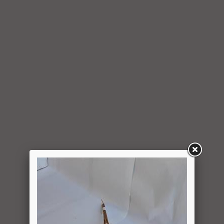
6.5. עם קבלת ההודעה על ביטול עסקה, תבטל החברה את החיוב
(ככל שהמשתמש חויב) ואם זוכה חשבונה של החברה, יושב
למשתמש סכום החיוב באמצעות זיכוי כרטיס האשראי באמצעותו
בוצעה העסקה, בתוך 7 ימי עסקים מיום קבלת ההודעה על ביטול
עסקה או מיום קבלת המוצר נשוא העסקה שבוטלה, במשרדי
החברה או הספק (לפי העניין ובהתאם למקום האספקה), לפי
המאוחר מביניהם, הכל על-פי שיקול דעתה הבלעדי של החברה
ועל-פי הנחיותיה. ככל שלא ניתן לזכות את כרטיס האשראי של
המשתמש כאמור, מכל סיבה שהיא, או שהתשלום בוצע במזומן או
בשיק מזומן (ככל שקיימת אפשרות לתשלום באופן הזה), תשיב
החברה למשתמש את התמורה במזומן או בשיק מזומן. זיכוי עבור
החזרת מוצר יעשה על-פי ערכו של המוצר ביום ביצוע העסקה. יצוין,
כי זיכוי על מוצר שנרכש במבצע, בהנחה, באמצעות קופון או בתווי
קנייה יהיה בהתאם לערך העסקה שבוצעה בפועל.
6.6. על המשתמש/הנמען לבדוק את המוצר מיד עם קבלתו. במידה
שהמשתמש/הנמען קיבל את המוצר כשהוא פגום או כאשר קיימת
אי התאמה בין המוצר לבין פרטיו כפי שהוצגו באתר, רשאי
המשתמש לבטל את העסקה בתוך 24 שעות ממועד קבלת המוצר
כאשר מדובר במוצרי מזון או טובין פסידים ובתוך 14 ימים מיום
קבלת המוצר, כאשר מדובר במוצרים שאינם מוצרי מזון או טובין