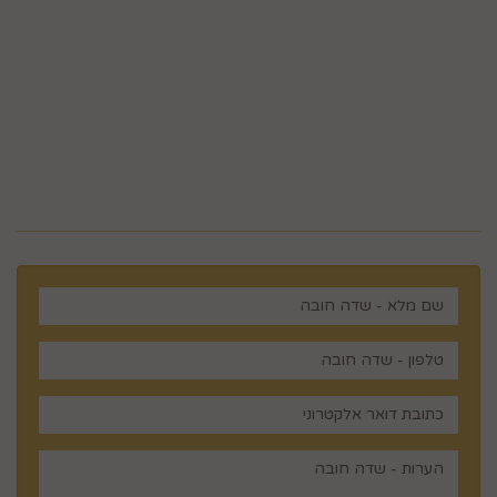
ווצאפ 058-643-8096
5023968@gmail.com
מלכי ישראל 14 ירושלים , ישראל
רוצים לדעת עוד? שלח פניה ואחד
מנציגינו יחזור אליך בהקדם