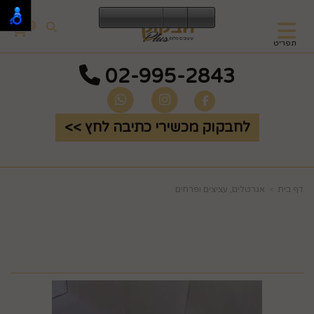
0
תפריט
02-995-2843
לחבקוק מכשירי כתיבה לחץ >>
דף בית
אגרטלים, עציצים ופרחים
שושנים גדולים קרם עם
עלים ורודים P24