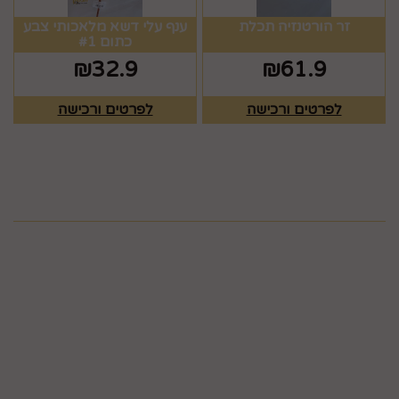
זר הורטנזיה תכלת
ענף עלי דשא מלאכותי צבע
כתום #1
₪
32.9
₪
61.9
לפרטים ורכישה
לפרטים ורכישה
מפת האתר
ראשי
צרו קשר
כלים לעריכת שולחן
תקנון
גלריה
כלים לעריכת שולחן