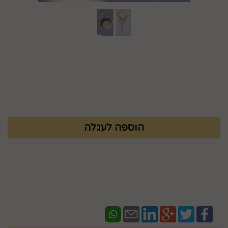
מק"ט :
83886000
₪
79.9