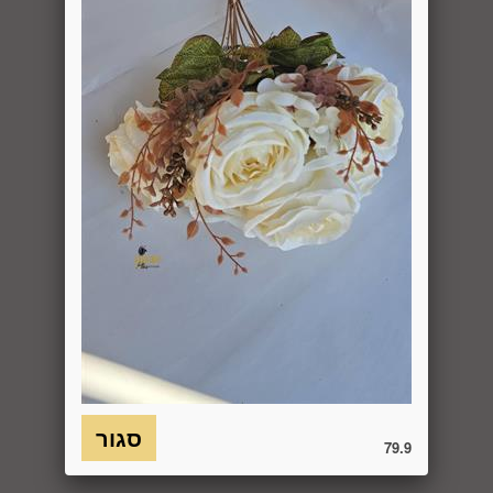
פסידים. ביטול עסקה יעשה על-ידי מתן הודעה בכתב לחברה
באמצעות "צור קשר" באתר או במסרון לנייד המופיע באתר ובתקנון
או בדואר אלקטרוני: 5023968@gmail.com
, הכל בהתאם להוראות חוק הגנת הצרכן. במקרה שביטול
מהטעמים הנ"ל יימצא מוצדק, יזוכה המשתמש במלוא סכום
העסקה באותו האופן שבו בוצע התשלום.
6.7. בכל מקרה של ביטול עסקה, על המשתמש/הנמען להשיב את
המוצר לחברה או לספק שפרטיו מופיעים בתעודת המשלוח
ובמסמכים שצורפו להזמנה (לפי העניין ובהתאם למקום האספקה),
על חשבונו, באריזתו המקורית, שלם, תקין, ללא פגיעה, נזק, פגם או
קלקול מכל מין וסוג שהוא ושלא נעשה בו כל שימוש, אלא אם
התקבלו מהחברה הנחיות אחרות. לא ניתן לבטל עסקה ולהחזיר
מוצר שניזוק או שנעשה בו שימוש. כמו כן, לא ניתן להחזיר מוצר
שאריזתו נפתחה או הושחתה או מוצר שנשבר או התקלקל כתוצאה
משימוש לא נכון, שימוש רשלני ו/או בזדון ו/או שלא על-פי הוראות
השימוש, הוראות האחסנה ו/או הוראות
היצרן/היבואן/הספק/החברה. בלי לגרוע מהאמור לעיל, חיבור
79.9
המוצר לחשמל, גז או מים ייחשב לעניין זה שימוש במוצר.