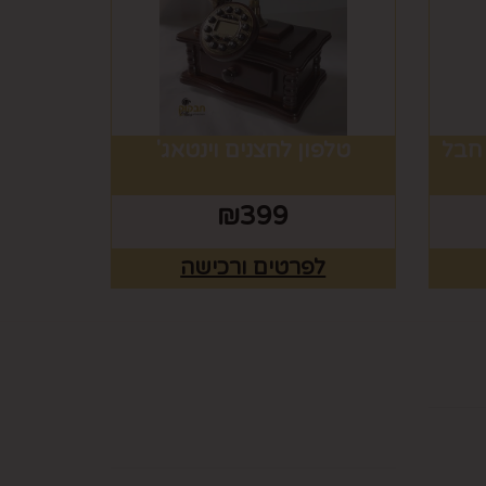
 חבל
טלפון לחצנים וינטאג'
₪
399
לפרטים ורכישה
ים
רוצים לדעת עוד? שלח
פניה ואחד מנציגינו יחזור
אליך בהקדם