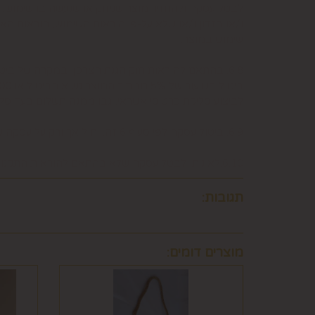
לבטל עסקה ולהחזיר מוצר שניזוק או שנעשה בו שימוש. 
ו/או בזדון ו/או שלא על-פי הוראות השימוש, הוראות הא
שימוש במוצר.
6.8. בהתאם להוראות חוק הגנת הצרכן, במקרה של בי
לביצוע סליקת כרטיסי אשראי, גבו ממנה תשלום בעד 
6.9. ביטול עסקה לפי סעיף 6 זה, יחול אך ורק על עסקה שסכומה עולה על 50 ₪, אלא אם יוחלט אחרת על-ידי החברה, על-פי שיקול דעתה הבלעדי.
6.10.לא ניתן לבטל עסקה שלא בהתאם להוראות התקנון ולהוראות חוק הגנת הצרכן והתקנות אשר הותקנו על-פיו.
תגובות:
מוצרים דומים: