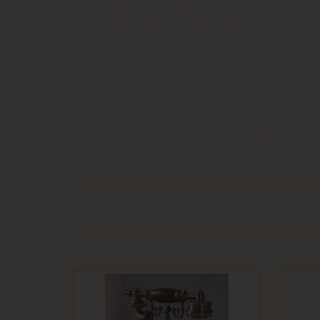
בר או התקלקל כתוצאה משימוש לא נכון, שימוש רשלני
חיבור המוצר לחשמל, גז או מים ייחשב לעניין זה
פרטיו כפי שהוצגו באתר, רשאית החברה לגבות דמי
קה נעשתה בכרטיס אשראי וחברת האשראי או הגוף שעמו התקשרה החברה
ש גם בתשלום שנגבה ממנה.