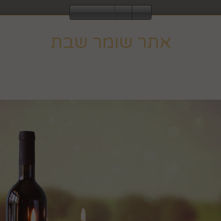
2843
אתר שומר שבת
עוד
ומר שבת וחג, ולכן הגלישה בו אינה מתאפשרת ב
לחבקוק מכ
וב לפעילות רגילה בצאת השבת או החג.
הבית
אגרטלים, עציצים ופרחים
כלים לבי
שעון מחוגי
מק"ט :
99245037
₪
41.9