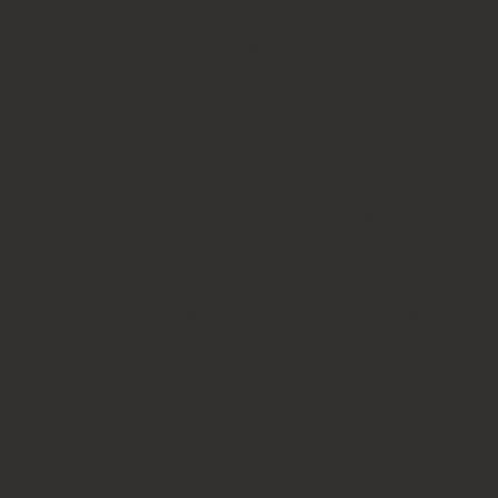
למשתמש סכום החיוב באמצעות זיכוי כרטיס האשראי
קה שבוטלה, במשרדי החברה או הספק (לפי העניין ובהתאם למקום
ס האשראי של המשתמש כאמור, מכל סיבה שהיא, או
ו בשיק מזומן. זיכוי עבור החזרת מוצר יעשה על-פי
 לערך העסקה שבוצעה בפועל.
ת אי התאמה בין המוצר לבין פרטיו כפי שהוצגו
באתר, רשאי המשתמש לבטל את העסקה בתוך 24 שעות ממועד קבלת המוצר כאשר מדובר במוצרי מזון או טובין פסידים ובתוך 14 ימים מיום קבלת המוצר, כאשר מדובר במוצרים
יד המופיע באתר ובתקנון או בדואר אלקטרוני:
ותו האופן שבו בוצע התשלום.
סמכים שצורפו להזמנה (לפי העניין ובהתאם למקום
וש, אלא אם התקבלו מהחברה הנחיות אחרות. לא ניתן