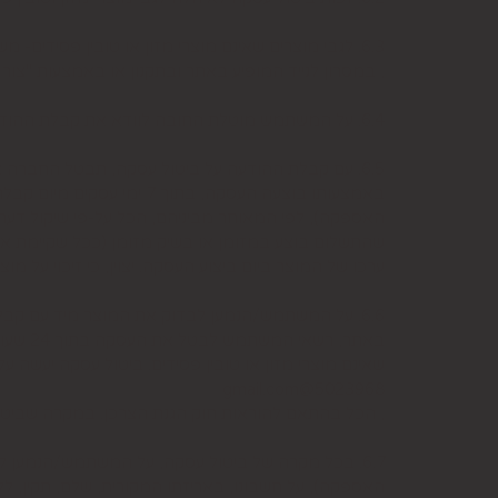
6.3. לגבי מוצרים שאינם מוצרי מזון או טובין פסידים- משתמש המעוניין לבטל עסקה, רשאי לעשות כן על-ידי מתן הודעה בכתב לחברה בדואר אלקטרוני: 5023968@gmail.com
, במסרון לנייד המופיע באתר ובתקנון או באמצעות "צור קשר" באתר, מיום עשיית הע
6.4. על המשתמש מוטלת החובה לוודא את קבלת ההודעה על ביטול עסקה בחברה. כמן כן, יש לציין בהודעה על ביטול עסקה את פרטי ההזמנה ולצרף חשבונית.
6.5. עם קבלת ההודעה על ביטול עסקה, תבטל החברה
באמצעותו בוצעה העסקה, 
האספקה), לפי המאוחר מביניהם, הכל על-פי שיקול דעת
שהתשלום בוצע במזומן או בשיק מזומן (ככל שקיימת א
ערכו של המוצר ביום ביצוע העסקה. יצוין, כי זיכוי על
6.6. על המשתמש/הנמען לבדוק את המוצר מיד עם קב
שאינם מוצרי מזון או טובין פסידים. ביטול עסקה יעשה 
5023968@gmail.com
, הכל בהתאם להוראות חוק הגנת הצרכן. במקרה שביטו
6.7. בכל מקרה של ביטול עסקה, על המשתמש/הנמען 
האספקה), על חשבונו, באריזתו המקורית, שלם, תקין, לל