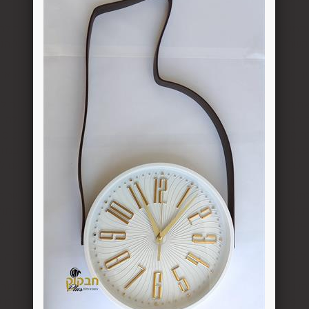
סקה ועד 14 ימים מיום שקיבל המשתמש/הנמען את המוצר.
 את החיוב (ככל שהמשתמש חויב) ואם זוכה חשבונה של החברה, יושב 
בתוך 7 ימי עסקים מיום קבלת ההודעה על ביטול עסקה או מיום קבלת המוצר נשוא העס
ה הבלעדי של החברה ועל-פי הנחיותיה. ככל שלא ניתן לזכות את כרטי
פשרות לתשלום באופן הזה), תשיב החברה למשתמש את התמורה במזומן א
 מוצר שנרכש במבצע, בהנחה, באמצעות קופון או בתווי קנייה יהיה בהתאם
לתו. במידה שהמשתמש/הנמען קיבל את המוצר כשהוא פגום או כאשר קיימ
על-ידי מתן הודעה בכתב לחברה באמצעות "צור קשר" באתר או במסרון לני
ל מהטעמים הנ"ל יימצא מוצדק, יזוכה המשתמש במלוא סכום העסקה בא
להשיב את המוצר לחברה או לספק שפרטיו מופיעים בתעודת המשלוח ובמ
א פגיעה, נזק, פגם או קלקול מכל מין וסוג שהוא ושלא נעשה בו כל שימ