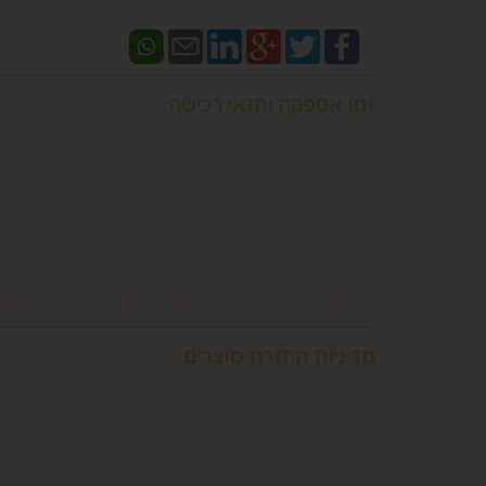
זמן אספקה ותנאי רכישה:
אם ברצונכם למשלוח "לזמן ספציפי" זה בתוספת תשלו
וחובה לבדוק איתנו לפני אם המשלוח "משלוח לזמן ספ
במספר 0586438096 זמינים גם בווצאפ
יש ליצור קשר טלפוני עם החברה במסגרת שעות פעילות
מעוניין המשתמש לרכוש ולכך שאלו קיימים במלאי וכן 
באפשרותכם לבדוק איתנו במספר 0586438096 זמינים גם בווצאפ
משלוח תוך 8 ימי עסקים. למשלוח מהיר לאותו יום יתומחר בנפרד לפי מיקום צרו קשר במספר 0586438096
מדיניות החזרת מוצרים:
6. ביטול עסקה על-ידי המשתמש
הצרכן"), ובהתאם להוראות התקנון, כפי שיפורט להלן.
6.2. זכות ביטול עסקה לא חלה לגבי מוצרי מזון וטובין פסידים. כלומר, לא ניתן לבטל עסקה של רכישת מוצרי מזון וטובין פסידים כגון פרחים וצמחים, לאחר ביצוע ההזמנה.