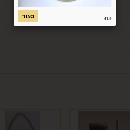
כמו כן, לא ניתן להחזיר מוצר שאריזתו נפתחה או הושחתה או מוצר שנש
חסנה ו/או הוראות היצרן/היבואן/הספק/החברה. בלי לגרוע מהאמור לעיל, 
41.9
טול עסקה על-ידי המשתמש שלא עקב פגם או אי התאמה בין המוצר לבין 
ביטול בשיעור של 5% ממחיר המוצר נשוא הביטול או 100 ₪, לפי הנמוך מביניהם. כמו כן, ככל שהעס
סליקת כרטיס האשראי בעסקה שבוטלה, רשאית החברה לחייב את המשתמ