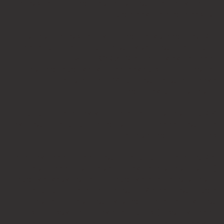
כלומר, לא ניתן לבטל עסקה של רכישת מוצרי מזון וטובין פסידים
כגון פרחים וצמחים, לאחר ביצוע ההזמנה.
6.3. לגבי מוצרים שאינם מוצרי מזון או טובין פסידים- משתמש
המעוניין לבטל עסקה, רשאי לעשות כן על-ידי מתן הודעה בכתב
לחברה בדואר אלקטרוני: 5023968@gmail.com
, במסרון לנייד המופיע באתר ובתקנון או באמצעות "צור קשר"
באתר, מיום עשיית העסקה ועד 14 ימים מיום שקיבל
המשתמש/הנמען את המוצר.
6.4. על המשתמש מוטלת החובה לוודא את קבלת ההודעה על
ביטול עסקה בחברה. כמן כן, יש לציין בהודעה על ביטול עסקה את
פרטי ההזמנה ולצרף חשבונית.
6.5. עם קבלת ההודעה על ביטול עסקה, תבטל החברה את החיוב
(ככל שהמשתמש חויב) ואם זוכה חשבונה של החברה, יושב
למשתמש סכום החיוב באמצעות זיכוי כרטיס האשראי באמצעותו
בוצעה העסקה, בתוך 7 ימי עסקים מיום קבלת ההודעה על ביטול
עסקה או מיום קבלת המוצר נשוא העסקה שבוטלה, במשרדי
החברה או הספק (לפי העניין ובהתאם למקום האספקה), לפי
המאוחר מביניהם, הכל על-פי שיקול דעתה הבלעדי של החברה