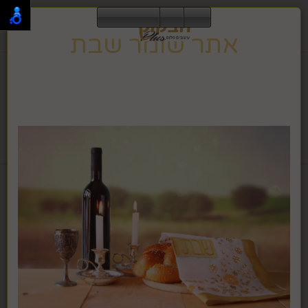
0
אתר שומר שבת
תפריט
02-995-2843
אתר זה שומר שבת וחג, ולכן הגלישה בו אינה מתאפשרת
בזמן זה.
האתר ישוב לפעילות רגילה בצאת השבת או החג.
לחבקוק מכשירי כתיבה לחץ >>
דף בית
הום סטיילינג עיצוב הבית
שעונים יוקרתיים
שעון מספרים