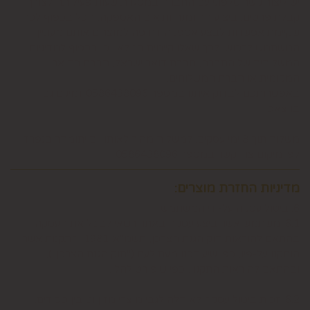
יש ליצור קשר טלפוני עם החברה במסגרת שעות פעילותה לצורך
קבלת פרטים, ביצוע ההזמנה ותיאום האספקה, הכל בכפוף לכך
שקיימת אפשרות לבצע אספקה דחופה למוצרים אותם מעוניין
המשתמש לרכוש ולכך שאלו קיימים במלאי וכן בכפוף למדיניות
המשלוחים של החברה, חברת דואר ישראל, חברת הדואר
המקומית או חברת המשלוחים.
באפשרותכם לבדוק איתנו במספר 0586438096 זמינים גם
בווצאפ
משלוח תוך 8 ימי עסקים. למשלוח מהיר לאותו יום יתומחר בנפרד
לפי מיקום צרו קשר במספר 0586438096
מדיניות החזרת מוצרים:
6. ביטול עסקה על-ידי המשתמש
6.1. משתמש אשר ביצע עסקה באתר רשאי לבטל את העסקה
בהתאם להוראות חוק הגנת הצרכן, תשמ"א-1981 והתקנות אשר
הותקנו על-פיו, כפי שיעודכנו מעת לעת ("חוק הגנת הצרכן"),
ובהתאם להוראות התקנון, כפי שיפורט להלן.
6.2. זכות ביטול עסקה לא חלה לגבי מוצרי מזון וטובין פסידים.