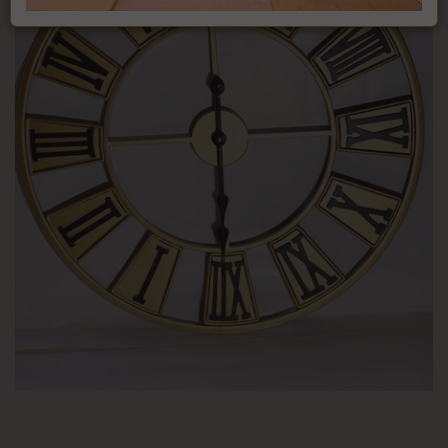
מק"ט :
99232000