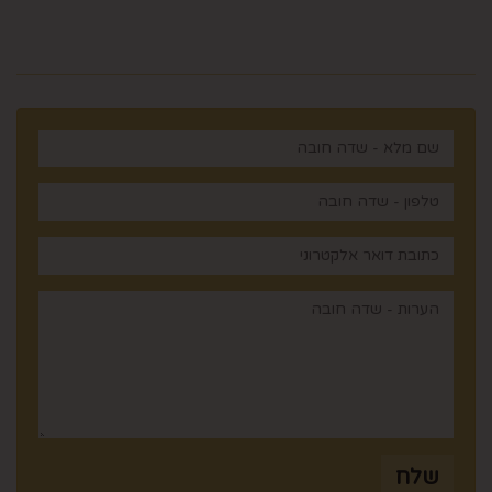
רוצים לדעת עוד? שלח פניה ואחד
מנציגינו יחזור אליך בהקדם
שלח