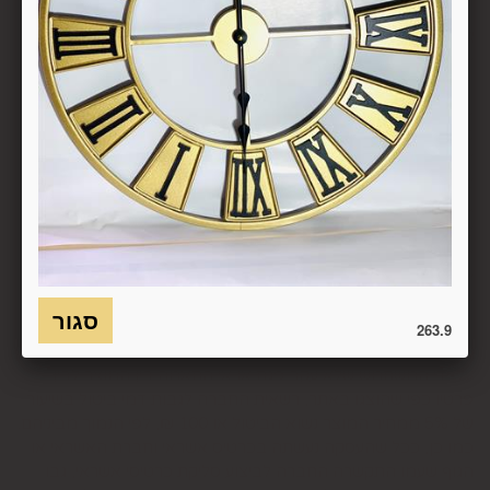
6.7. בכל מקרה של ביטול עסקה, על המשתמש/הנמען להשיב את
המוצר לחברה או לספק שפרטיו מופיעים בתעודת המשלוח
ובמסמכים שצורפו להזמנה (לפי העניין ובהתאם למקום האספקה),
על חשבונו, באריזתו המקורית, שלם, תקין, ללא פגיעה, נזק, פגם או
קלקול מכל מין וסוג שהוא ושלא נעשה בו כל שימוש, אלא אם
התקבלו מהחברה הנחיות אחרות. לא ניתן לבטל עסקה ולהחזיר
מוצר שניזוק או שנעשה בו שימוש. כמו כן, לא ניתן להחזיר מוצר
שאריזתו נפתחה או הושחתה או מוצר שנשבר או התקלקל כתוצאה
משימוש לא נכון, שימוש רשלני ו/או בזדון ו/או שלא על-פי הוראות
השימוש, הוראות האחסנה ו/או הוראות
היצרן/היבואן/הספק/החברה. בלי לגרוע מהאמור לעיל, חיבור
המוצר לחשמל, גז או מים ייחשב לעניין זה שימוש במוצר.
263.9
6.8. בהתאם להוראות חוק הגנת הצרכן, במקרה של ביטול עסקה
על-ידי המשתמש שלא עקב פגם או אי התאמה בין המוצר לבין
פרטיו כפי שהוצגו באתר, רשאית החברה לגבות דמי ביטול בשיעור
של 5% ממחיר המוצר נשוא הביטול או 100 ₪, לפי הנמוך מביניהם.
כמו כן, ככל שהעסקה נעשתה בכרטיס אשראי וחברת האשראי או
הגוף שעמו התקשרה החברה לביצוע סליקת כרטיסי אשראי, גבו