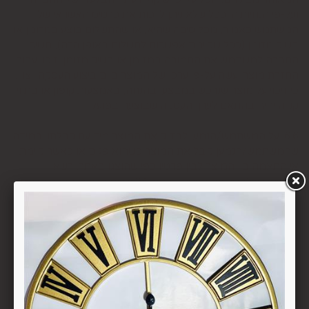
ועל-פי הנחיותיה. ככל שלא ניתן לזכות את כרטיס האשראי של
המשתמש כאמור, מכל סיבה שהיא, או שהתשלום בוצע במזומן או
בשיק מזומן (ככל שקיימת אפשרות לתשלום באופן הזה), תשיב
החברה למשתמש את התמורה במזומן או בשיק מזומן. זיכוי עבור
החזרת מוצר יעשה על-פי ערכו של המוצר ביום ביצוע העסקה. יצוין,
כי זיכוי על מוצר שנרכש במבצע, בהנחה, באמצעות קופון או בתווי
קנייה יהיה בהתאם לערך העסקה שבוצעה בפועל.
6.6. על המשתמש/הנמען לבדוק את המוצר מיד עם קבלתו. במידה
שהמשתמש/הנמען קיבל את המוצר כשהוא פגום או כאשר קיימת
אי התאמה בין המוצר לבין פרטיו כפי שהוצגו באתר, רשאי
המשתמש לבטל את העסקה בתוך 24 שעות ממועד קבלת המוצר
כאשר מדובר במוצרי מזון או טובין פסידים ובתוך 14 ימים מיום
קבלת המוצר, כאשר מדובר במוצרים שאינם מוצרי מזון או טובין
פסידים. ביטול עסקה יעשה על-ידי מתן הודעה בכתב לחברה
באמצעות "צור קשר" באתר או במסרון לנייד המופיע באתר ובתקנון
או בדואר אלקטרוני: 5023968@gmail.com
, הכל בהתאם להוראות חוק הגנת הצרכן. במקרה שביטול
מהטעמים הנ"ל יימצא מוצדק, יזוכה המשתמש במלוא סכום
העסקה באותו האופן שבו בוצע התשלום.