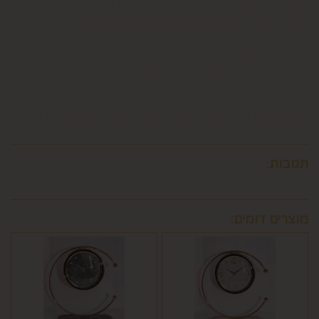
ממנה תשלום בעד סליקת כרטיס האשראי בעסקה שבוטלה, רשאית
החברה לחייב את המשתמש גם בתשלום שנגבה ממנה.
6.9. ביטול עסקה לפי סעיף 6 זה, יחול אך ורק על עסקה שסכומה
עולה על 50 ₪, אלא אם יוחלט אחרת על-ידי החברה, על-פי שיקול
דעתה הבלעדי.
6.10.לא ניתן לבטל עסקה שלא בהתאם להוראות התקנון ולהוראות
חוק הגנת הצרכן והתקנות אשר הותקנו על-פיו.
תגובות:
מוצרים דומים: