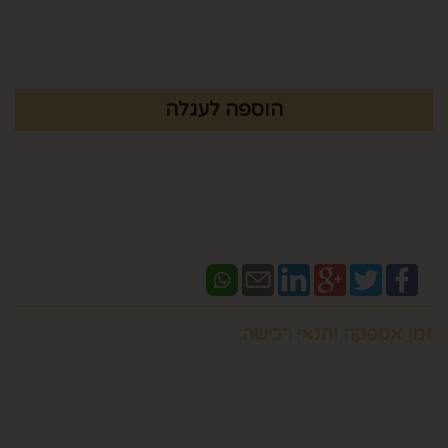
₪
263.9
זמן אספקה ותנאי רכישה:
אם ברצונכם למשלוח "לזמן ספציפי" זה בתוספת תשלום
וחובה לבדוק איתנו לפני אם המשלוח "משלוח לזמן ספציפי"
אפשרי בשעות המבוקשות
במספר 0586438096 זמינים גם בווצאפ