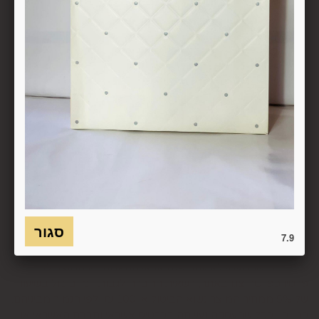
מהטעמים הנ"ל יימצא מוצדק, יזוכה המשתמש במלוא סכום
העסקה באותו האופן שבו בוצע התשלום.
6.7. בכל מקרה של ביטול עסקה, על המשתמש/הנמען להשיב את
המוצר לחברה או לספק שפרטיו מופיעים בתעודת המשלוח
ובמסמכים שצורפו להזמנה (לפי העניין ובהתאם למקום האספקה),
על חשבונו, באריזתו המקורית, שלם, תקין, ללא פגיעה, נזק, פגם או
קלקול מכל מין וסוג שהוא ושלא נעשה בו כל שימוש, אלא אם
התקבלו מהחברה הנחיות אחרות. לא ניתן לבטל עסקה ולהחזיר
מוצר שניזוק או שנעשה בו שימוש. כמו כן, לא ניתן להחזיר מוצר
שאריזתו נפתחה או הושחתה או מוצר שנשבר או התקלקל כתוצאה
משימוש לא נכון, שימוש רשלני ו/או בזדון ו/או שלא על-פי הוראות
השימוש, הוראות האחסנה ו/או הוראות
היצרן/היבואן/הספק/החברה. בלי לגרוע מהאמור לעיל, חיבור
המוצר לחשמל, גז או מים ייחשב לעניין זה שימוש במוצר.
7.9
6.8. בהתאם להוראות חוק הגנת הצרכן, במקרה של ביטול עסקה
על-ידי המשתמש שלא עקב פגם או אי התאמה בין המוצר לבין
פרטיו כפי שהוצגו באתר, רשאית החברה לגבות דמי ביטול בשיעור
של 5% ממחיר המוצר נשוא הביטול או 100 ₪, לפי הנמוך מביניהם.
כמו כן, ככל שהעסקה נעשתה בכרטיס אשראי וחברת האשראי או