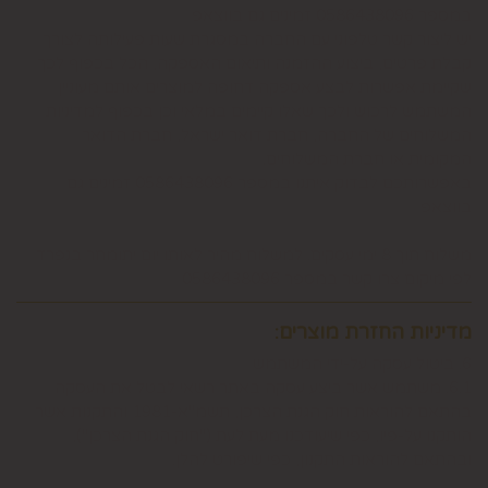
במספר 0586438096 זמינים גם בווצאפ
יש ליצור קשר טלפוני עם החברה במסגרת שעות פעילותה לצורך
קבלת פרטים, ביצוע ההזמנה ותיאום האספקה, הכל בכפוף לכך
שקיימת אפשרות לבצע אספקה דחופה למוצרים אותם מעוניין
המשתמש לרכוש ולכך שאלו קיימים במלאי וכן בכפוף למדיניות
המשלוחים של החברה, חברת דואר ישראל, חברת הדואר
המקומית או חברת המשלוחים.
באפשרותכם לבדוק איתנו במספר 0586438096 זמינים גם
בווצאפ
משלוח תוך 8 ימי עסקים. למשלוח מהיר לאותו יום יתומחר בנפרד
לפי מיקום צרו קשר במספר 0586438096
מדיניות החזרת מוצרים:
6. ביטול עסקה על-ידי המשתמש
6.1. משתמש אשר ביצע עסקה באתר רשאי לבטל את העסקה
בהתאם להוראות חוק הגנת הצרכן, תשמ"א-1981 והתקנות אשר
הותקנו על-פיו, כפי שיעודכנו מעת לעת ("חוק הגנת הצרכן"),
ובהתאם להוראות התקנון, כפי שיפורט להלן.