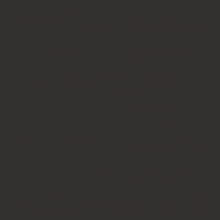
6.2. זכות ביטול עסקה לא חלה לגבי מוצרי מזון וטובין פסידים.
כלומר, לא ניתן לבטל עסקה של רכישת מוצרי מזון וטובין פסידים
כגון פרחים וצמחים, לאחר ביצוע ההזמנה.
6.3. לגבי מוצרים שאינם מוצרי מזון או טובין פסידים- משתמש
המעוניין לבטל עסקה, רשאי לעשות כן על-ידי מתן הודעה בכתב
לחברה בדואר אלקטרוני: 5023968@gmail.com
, במסרון לנייד המופיע באתר ובתקנון או באמצעות "צור קשר"
באתר, מיום עשיית העסקה ועד 14 ימים מיום שקיבל
המשתמש/הנמען את המוצר.
6.4. על המשתמש מוטלת החובה לוודא את קבלת ההודעה על
ביטול עסקה בחברה. כמן כן, יש לציין בהודעה על ביטול עסקה את
פרטי ההזמנה ולצרף חשבונית.
6.5. עם קבלת ההודעה על ביטול עסקה, תבטל החברה את החיוב
(ככל שהמשתמש חויב) ואם זוכה חשבונה של החברה, יושב
למשתמש סכום החיוב באמצעות זיכוי כרטיס האשראי באמצעותו
בוצעה העסקה, בתוך 7 ימי עסקים מיום קבלת ההודעה על ביטול
עסקה או מיום קבלת המוצר נשוא העסקה שבוטלה, במשרדי