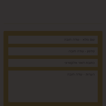
רוצים לדעת עוד? שלח פניה ואחד
מנציגינו יחזור אליך בהקדם