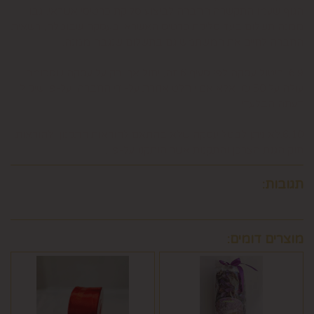
הגוף שעמו התקשרה החברה לביצוע סליקת כרטיסי אשראי, גבו
ממנה תשלום בעד סליקת כרטיס האשראי בעסקה שבוטלה, רשאית
החברה לחייב את המשתמש גם בתשלום שנגבה ממנה.
6.9. ביטול עסקה לפי סעיף 6 זה, יחול אך ורק על עסקה שסכומה
עולה על 50 ₪, אלא אם יוחלט אחרת על-ידי החברה, על-פי שיקול
דעתה הבלעדי.
6.10.לא ניתן לבטל עסקה שלא בהתאם להוראות התקנון ולהוראות
חוק הגנת הצרכן והתקנות אשר הותקנו על-פיו.
תגובות:
מוצרים דומים: