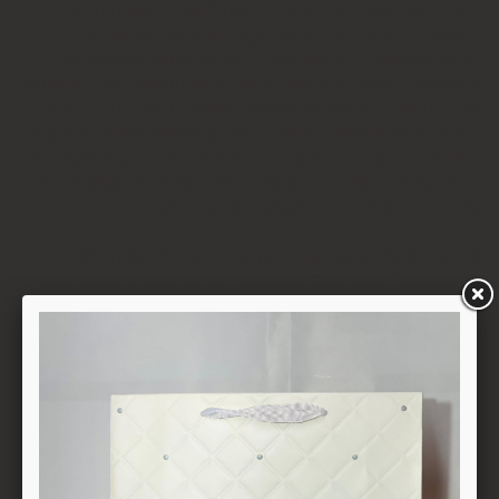
החברה או הספק (לפי העניין ובהתאם למקום האספקה), לפי
המאוחר מביניהם, הכל על-פי שיקול דעתה הבלעדי של החברה
ועל-פי הנחיותיה. ככל שלא ניתן לזכות את כרטיס האשראי של
המשתמש כאמור, מכל סיבה שהיא, או שהתשלום בוצע במזומן או
בשיק מזומן (ככל שקיימת אפשרות לתשלום באופן הזה), תשיב
החברה למשתמש את התמורה במזומן או בשיק מזומן. זיכוי עבור
החזרת מוצר יעשה על-פי ערכו של המוצר ביום ביצוע העסקה. יצוין,
כי זיכוי על מוצר שנרכש במבצע, בהנחה, באמצעות קופון או בתווי
קנייה יהיה בהתאם לערך העסקה שבוצעה בפועל.
6.6. על המשתמש/הנמען לבדוק את המוצר מיד עם קבלתו. במידה
שהמשתמש/הנמען קיבל את המוצר כשהוא פגום או כאשר קיימת
אי התאמה בין המוצר לבין פרטיו כפי שהוצגו באתר, רשאי
המשתמש לבטל את העסקה בתוך 24 שעות ממועד קבלת המוצר
כאשר מדובר במוצרי מזון או טובין פסידים ובתוך 14 ימים מיום
קבלת המוצר, כאשר מדובר במוצרים שאינם מוצרי מזון או טובין
פסידים. ביטול עסקה יעשה על-ידי מתן הודעה בכתב לחברה
באמצעות "צור קשר" באתר או במסרון לנייד המופיע באתר ובתקנון
או בדואר אלקטרוני: 5023968@gmail.com
, הכל בהתאם להוראות חוק הגנת הצרכן. במקרה שביטול