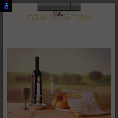
0
אתר שומר שבת
תפריט
02-995-2843
אתר זה שומר שבת וחג, ולכן הגלישה בו אינה מתאפשרת
בזמן זה.
האתר ישוב לפעילות רגילה בצאת השבת או החג.
לחבקוק מכשירי כתיבה לחץ >>
דף בית
אביזרים למתנות
שקיות לבןן