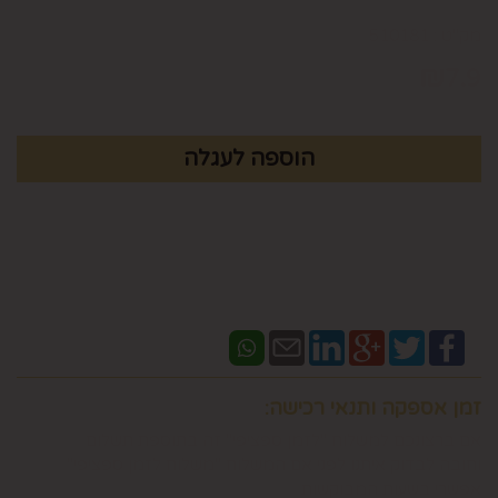
מק"ט :
510181
₪
7.9
זמן אספקה ותנאי רכישה:
אם ברצונכם למשלוח "לזמן ספציפי" זה בתוספת תשלום
וחובה לבדוק איתנו לפני אם המשלוח "משלוח לזמן ספציפי"
אפשרי בשעות המבוקשות