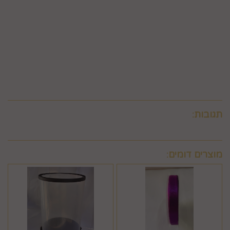
החברה לחייב את המשתמש גם בתשלום שנגבה ממנה.
6.9. ביטול עסקה לפי סעיף 6 זה, יחול אך ורק על עסקה שסכומה
עולה על 50 ₪, אלא אם יוחלט אחרת על-ידי החברה, על-פי שיקול
דעתה הבלעדי.
6.10.לא ניתן לבטל עסקה שלא בהתאם להוראות התקנון ולהוראות
חוק הגנת הצרכן והתקנות אשר הותקנו על-פיו.
תגובות:
מוצרים דומים: