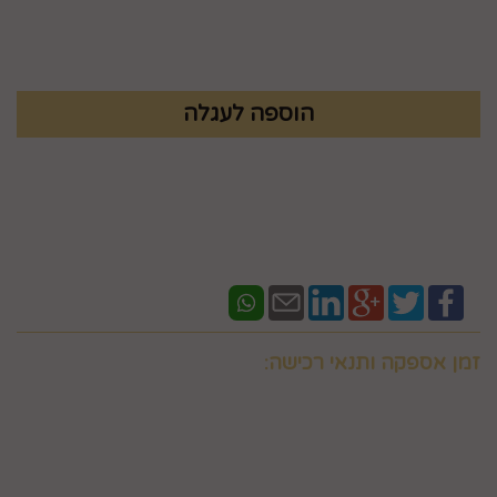
₪
8.9
זמן אספקה ותנאי רכישה:
אם ברצונכם למשלוח "לזמן ספציפי" זה בתוספת תשלום
וחובה לבדוק איתנו לפני אם המשלוח "משלוח לזמן ספציפי"
אפשרי בשעות המבוקשות
במספר 0586438096 זמינים גם בווצאפ
יש ליצור קשר טלפוני עם החברה במסגרת שעות פעילותה לצורך