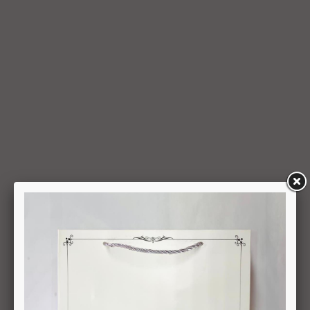
ועל-פי הנחיותיה. ככל שלא ניתן לזכות את כרטיס האשראי של
המשתמש כאמור, מכל סיבה שהיא, או שהתשלום בוצע במזומן או
בשיק מזומן (ככל שקיימת אפשרות לתשלום באופן הזה), תשיב
החברה למשתמש את התמורה במזומן או בשיק מזומן. זיכוי עבור
החזרת מוצר יעשה על-פי ערכו של המוצר ביום ביצוע העסקה. יצוין,
כי זיכוי על מוצר שנרכש במבצע, בהנחה, באמצעות קופון או בתווי
קנייה יהיה בהתאם לערך העסקה שבוצעה בפועל.
6.6. על המשתמש/הנמען לבדוק את המוצר מיד עם קבלתו. במידה
שהמשתמש/הנמען קיבל את המוצר כשהוא פגום או כאשר קיימת
אי התאמה בין המוצר לבין פרטיו כפי שהוצגו באתר, רשאי
המשתמש לבטל את העסקה בתוך 24 שעות ממועד קבלת המוצר
כאשר מדובר במוצרי מזון או טובין פסידים ובתוך 14 ימים מיום
קבלת המוצר, כאשר מדובר במוצרים שאינם מוצרי מזון או טובין
פסידים. ביטול עסקה יעשה על-ידי מתן הודעה בכתב לחברה
באמצעות "צור קשר" באתר או במסרון לנייד המופיע באתר ובתקנון
או בדואר אלקטרוני: 5023968@gmail.com
, הכל בהתאם להוראות חוק הגנת הצרכן. במקרה שביטול
מהטעמים הנ"ל יימצא מוצדק, יזוכה המשתמש במלוא סכום
העסקה באותו האופן שבו בוצע התשלום.