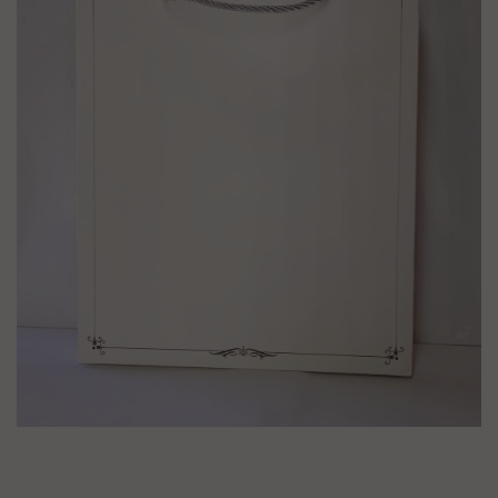
מק"ט :
510178