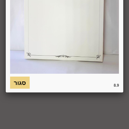
6.7. בכל מקרה של ביטול עסקה, על המשתמש/הנמען להשיב את
המוצר לחברה או לספק שפרטיו מופיעים בתעודת המשלוח
ובמסמכים שצורפו להזמנה (לפי העניין ובהתאם למקום האספקה),
על חשבונו, באריזתו המקורית, שלם, תקין, ללא פגיעה, נזק, פגם או
קלקול מכל מין וסוג שהוא ושלא נעשה בו כל שימוש, אלא אם
התקבלו מהחברה הנחיות אחרות. לא ניתן לבטל עסקה ולהחזיר
מוצר שניזוק או שנעשה בו שימוש. כמו כן, לא ניתן להחזיר מוצר
שאריזתו נפתחה או הושחתה או מוצר שנשבר או התקלקל כתוצאה
משימוש לא נכון, שימוש רשלני ו/או בזדון ו/או שלא על-פי הוראות
השימוש, הוראות האחסנה ו/או הוראות
היצרן/היבואן/הספק/החברה. בלי לגרוע מהאמור לעיל, חיבור
המוצר לחשמל, גז או מים ייחשב לעניין זה שימוש במוצר.
8.9
6.8. בהתאם להוראות חוק הגנת הצרכן, במקרה של ביטול עסקה
על-ידי המשתמש שלא עקב פגם או אי התאמה בין המוצר לבין
פרטיו כפי שהוצגו באתר, רשאית החברה לגבות דמי ביטול בשיעור
של 5% ממחיר המוצר נשוא הביטול או 100 ₪, לפי הנמוך מביניהם.
כמו כן, ככל שהעסקה נעשתה בכרטיס אשראי וחברת האשראי או
הגוף שעמו התקשרה החברה לביצוע סליקת כרטיסי אשראי, גבו
ממנה תשלום בעד סליקת כרטיס האשראי בעסקה שבוטלה, רשאית