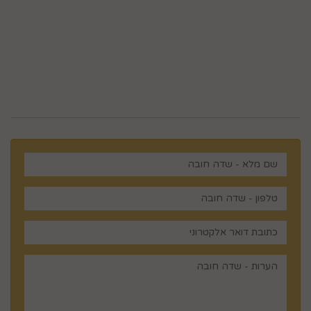
5023968@gmail.com
מלכי ישראל 14 ירושלים , ישראל
רוצים לדעת עוד? שלח פניה ואחד
מנציגינו יחזור אליך בהקדם