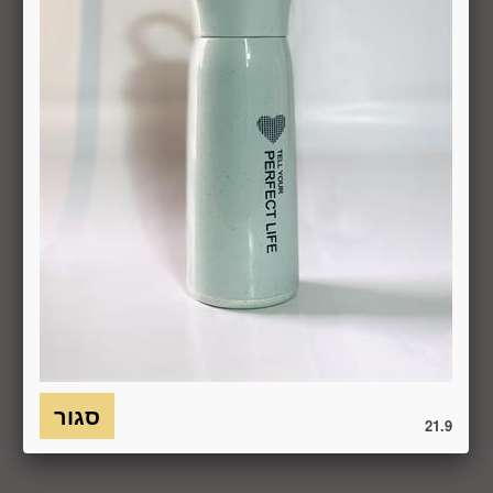
באמצעות "צור קשר" באתר או במסרון לנייד המופיע באתר ובתקנון
או בדואר אלקטרוני: 5023968@gmail.com
, הכל בהתאם להוראות חוק הגנת הצרכן. במקרה שביטול
מהטעמים הנ"ל יימצא מוצדק, יזוכה המשתמש במלוא סכום
העסקה באותו האופן שבו בוצע התשלום.
6.7. בכל מקרה של ביטול עסקה, על המשתמש/הנמען להשיב את
המוצר לחברה או לספק שפרטיו מופיעים בתעודת המשלוח
ובמסמכים שצורפו להזמנה (לפי העניין ובהתאם למקום האספקה),
על חשבונו, באריזתו המקורית, שלם, תקין, ללא פגיעה, נזק, פגם או
קלקול מכל מין וסוג שהוא ושלא נעשה בו כל שימוש, אלא אם
התקבלו מהחברה הנחיות אחרות. לא ניתן לבטל עסקה ולהחזיר
מוצר שניזוק או שנעשה בו שימוש. כמו כן, לא ניתן להחזיר מוצר
שאריזתו נפתחה או הושחתה או מוצר שנשבר או התקלקל כתוצאה
משימוש לא נכון, שימוש רשלני ו/או בזדון ו/או שלא על-פי הוראות
השימוש, הוראות האחסנה ו/או הוראות
היצרן/היבואן/הספק/החברה. בלי לגרוע מהאמור לעיל, חיבור
המוצר לחשמל, גז או מים ייחשב לעניין זה שימוש במוצר.
21.9
6.8. בהתאם להוראות חוק הגנת הצרכן, במקרה של ביטול עסקה
על-ידי המשתמש שלא עקב פגם או אי התאמה בין המוצר לבין