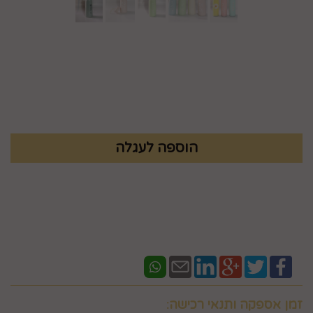
מק"ט :
99530000
₪
21.9
זמן אספקה ותנאי רכישה: