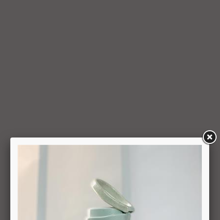
למשתמש סכום החיוב באמצעות זיכוי כרטיס האשראי באמצעותו
בוצעה העסקה, בתוך 7 ימי עסקים מיום קבלת ההודעה על ביטול
עסקה או מיום קבלת המוצר נשוא העסקה שבוטלה, במשרדי
החברה או הספק (לפי העניין ובהתאם למקום האספקה), לפי
המאוחר מביניהם, הכל על-פי שיקול דעתה הבלעדי של החברה
ועל-פי הנחיותיה. ככל שלא ניתן לזכות את כרטיס האשראי של
המשתמש כאמור, מכל סיבה שהיא, או שהתשלום בוצע במזומן או
בשיק מזומן (ככל שקיימת אפשרות לתשלום באופן הזה), תשיב
החברה למשתמש את התמורה במזומן או בשיק מזומן. זיכוי עבור
החזרת מוצר יעשה על-פי ערכו של המוצר ביום ביצוע העסקה. יצוין,
כי זיכוי על מוצר שנרכש במבצע, בהנחה, באמצעות קופון או בתווי
קנייה יהיה בהתאם לערך העסקה שבוצעה בפועל.
6.6. על המשתמש/הנמען לבדוק את המוצר מיד עם קבלתו. במידה
שהמשתמש/הנמען קיבל את המוצר כשהוא פגום או כאשר קיימת
אי התאמה בין המוצר לבין פרטיו כפי שהוצגו באתר, רשאי
המשתמש לבטל את העסקה בתוך 24 שעות ממועד קבלת המוצר
כאשר מדובר במוצרי מזון או טובין פסידים ובתוך 14 ימים מיום
קבלת המוצר, כאשר מדובר במוצרים שאינם מוצרי מזון או טובין
פסידים. ביטול עסקה יעשה על-ידי מתן הודעה בכתב לחברה