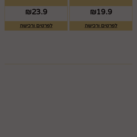
₪
23.9
₪
19.9
לפרטים ורכישה
לפרטים ורכישה
מפת האתר
ראשי
צרו קשר
כלים לעריכת שולחן
תקנון
גלריה
כלים לעריכת שולחן
חגים