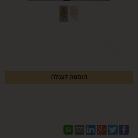
מק"ט :
83882085-2
₪
62.9