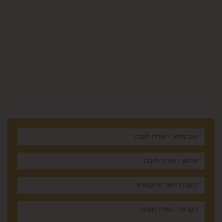
ווצאפ 058-643-8096
5023968@gmail.com
מלכי ישראל 14 ירושלים , ישראל
רוצים לדעת עוד? שלח פניה ואחד
מנציגינו יחזור אליך בהקדם