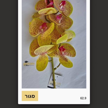
פסידים. ביטול עסקה יעשה על-ידי מתן הודעה בכתב לחברה
באמצעות "צור קשר" באתר או במסרון לנייד המופיע באתר ובתקנון
או בדואר אלקטרוני: 5023968@gmail.com
, הכל בהתאם להוראות חוק הגנת הצרכן. במקרה שביטול
מהטעמים הנ"ל יימצא מוצדק, יזוכה המשתמש במלוא סכום
העסקה באותו האופן שבו בוצע התשלום.
6.7. בכל מקרה של ביטול עסקה, על המשתמש/הנמען להשיב את
המוצר לחברה או לספק שפרטיו מופיעים בתעודת המשלוח
ובמסמכים שצורפו להזמנה (לפי העניין ובהתאם למקום האספקה),
על חשבונו, באריזתו המקורית, שלם, תקין, ללא פגיעה, נזק, פגם או
קלקול מכל מין וסוג שהוא ושלא נעשה בו כל שימוש, אלא אם
התקבלו מהחברה הנחיות אחרות. לא ניתן לבטל עסקה ולהחזיר
מוצר שניזוק או שנעשה בו שימוש. כמו כן, לא ניתן להחזיר מוצר
שאריזתו נפתחה או הושחתה או מוצר שנשבר או התקלקל כתוצאה
משימוש לא נכון, שימוש רשלני ו/או בזדון ו/או שלא על-פי הוראות
השימוש, הוראות האחסנה ו/או הוראות
היצרן/היבואן/הספק/החברה. בלי לגרוע מהאמור לעיל, חיבור
62.9
המוצר לחשמל, גז או מים ייחשב לעניין זה שימוש במוצר.