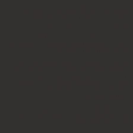
6.1. משתמש אשר ביצע עסקה באתר רשאי לבטל את העסקה
בהתאם להוראות חוק הגנת הצרכן, תשמ"א-1981 והתקנות אשר
הותקנו על-פיו, כפי שיעודכנו מעת לעת ("חוק הגנת הצרכן"),
ובהתאם להוראות התקנון, כפי שיפורט להלן.
6.2. זכות ביטול עסקה לא חלה לגבי מוצרי מזון וטובין פסידים.
כלומר, לא ניתן לבטל עסקה של רכישת מוצרי מזון וטובין פסידים
כגון פרחים וצמחים, לאחר ביצוע ההזמנה.
6.3. לגבי מוצרים שאינם מוצרי מזון או טובין פסידים- משתמש
המעוניין לבטל עסקה, רשאי לעשות כן על-ידי מתן הודעה בכתב
לחברה בדואר אלקטרוני: 5023968@gmail.com
, במסרון לנייד המופיע באתר ובתקנון או באמצעות "צור קשר"
באתר, מיום עשיית העסקה ועד 14 ימים מיום שקיבל
המשתמש/הנמען את המוצר.
6.4. על המשתמש מוטלת החובה לוודא את קבלת ההודעה על
ביטול עסקה בחברה. כמן כן, יש לציין בהודעה על ביטול עסקה את
פרטי ההזמנה ולצרף חשבונית.