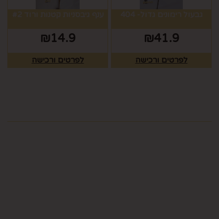
גבעול רימונים גדול- 404
ענף גיבסניות קטנות ורוד #2
₪
14.9
₪
41.9
לפרטים ורכישה
לפרטים ורכישה
מפת האתר
ראשי
צרו קשר
כלים לעריכת שולחן
תקנון
גלריה
כלים לעריכת שולחן