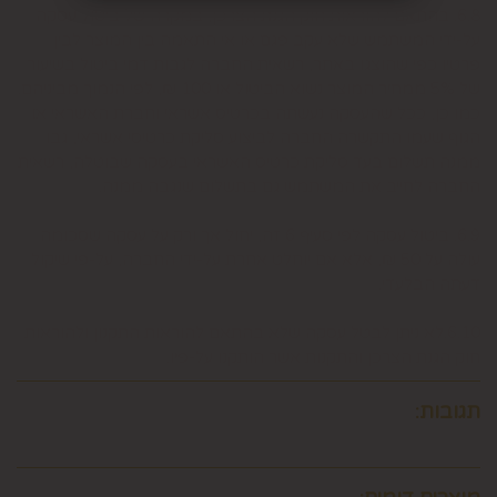
6.8. בהתאם להוראות חוק הגנת הצרכן, במקרה של ביטול עסקה
על-ידי המשתמש שלא עקב פגם או אי התאמה בין המוצר לבין
פרטיו כפי שהוצגו באתר, רשאית החברה לגבות דמי ביטול בשיעור
של 5% ממחיר המוצר נשוא הביטול או 100 ₪, לפי הנמוך מביניהם.
כמו כן, ככל שהעסקה נעשתה בכרטיס אשראי וחברת האשראי או
הגוף שעמו התקשרה החברה לביצוע סליקת כרטיסי אשראי, גבו
ממנה תשלום בעד סליקת כרטיס האשראי בעסקה שבוטלה, רשאית
החברה לחייב את המשתמש גם בתשלום שנגבה ממנה.
6.9. ביטול עסקה לפי סעיף 6 זה, יחול אך ורק על עסקה שסכומה
עולה על 50 ₪, אלא אם יוחלט אחרת על-ידי החברה, על-פי שיקול
דעתה הבלעדי.
6.10.לא ניתן לבטל עסקה שלא בהתאם להוראות התקנון ולהוראות
חוק הגנת הצרכן והתקנות אשר הותקנו על-פיו.
תגובות: