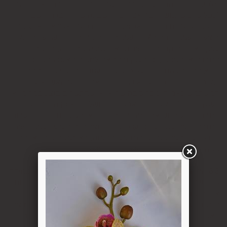
6.5. עם קבלת ההודעה על ביטול עסקה, תבטל החברה את החיוב
(ככל שהמשתמש חויב) ואם זוכה חשבונה של החברה, יושב
למשתמש סכום החיוב באמצעות זיכוי כרטיס האשראי באמצעותו
בוצעה העסקה, בתוך 7 ימי עסקים מיום קבלת ההודעה על ביטול
עסקה או מיום קבלת המוצר נשוא העסקה שבוטלה, במשרדי
החברה או הספק (לפי העניין ובהתאם למקום האספקה), לפי
המאוחר מביניהם, הכל על-פי שיקול דעתה הבלעדי של החברה
ועל-פי הנחיותיה. ככל שלא ניתן לזכות את כרטיס האשראי של
המשתמש כאמור, מכל סיבה שהיא, או שהתשלום בוצע במזומן או
בשיק מזומן (ככל שקיימת אפשרות לתשלום באופן הזה), תשיב
החברה למשתמש את התמורה במזומן או בשיק מזומן. זיכוי עבור
החזרת מוצר יעשה על-פי ערכו של המוצר ביום ביצוע העסקה. יצוין,
כי זיכוי על מוצר שנרכש במבצע, בהנחה, באמצעות קופון או בתווי
קנייה יהיה בהתאם לערך העסקה שבוצעה בפועל.
6.6. על המשתמש/הנמען לבדוק את המוצר מיד עם קבלתו. במידה
שהמשתמש/הנמען קיבל את המוצר כשהוא פגום או כאשר קיימת
אי התאמה בין המוצר לבין פרטיו כפי שהוצגו באתר, רשאי
המשתמש לבטל את העסקה בתוך 24 שעות ממועד קבלת המוצר
כאשר מדובר במוצרי מזון או טובין פסידים ובתוך 14 ימים מיום
קבלת המוצר, כאשר מדובר במוצרים שאינם מוצרי מזון או טובין