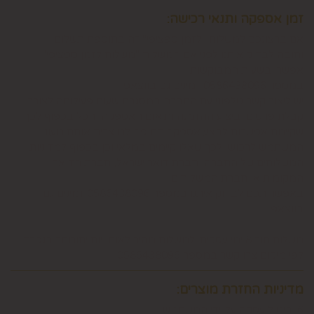
זמן אספקה ותנאי רכישה:
אם ברצונכם למשלוח "לזמן ספציפי" זה בתוספת תשלום
וחובה לבדוק איתנו לפני אם המשלוח "משלוח לזמן ספציפי"
אפשרי בשעות המבוקשות
במספר 0586438096 זמינים גם בווצאפ
יש ליצור קשר טלפוני עם החברה במסגרת שעות פעילותה לצורך
קבלת פרטים, ביצוע ההזמנה ותיאום האספקה, הכל בכפוף לכך
שקיימת אפשרות לבצע אספקה דחופה למוצרים אותם מעוניין
המשתמש לרכוש ולכך שאלו קיימים במלאי וכן בכפוף למדיניות
המשלוחים של החברה, חברת דואר ישראל, חברת הדואר
המקומית או חברת המשלוחים.
באפשרותכם לבדוק איתנו במספר 0586438096 זמינים גם
בווצאפ
משלוח תוך 8 ימי עסקים. למשלוח מהיר לאותו יום יתומחר בנפרד
לפי מיקום צרו קשר במספר 0586438096
מדיניות החזרת מוצרים:
6. ביטול עסקה על-ידי המשתמש