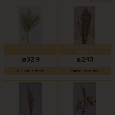
מוצרים דומים:
עציץ מלאכותי גדול לנוי צבע
צורית ירוקה SDW
ירוק סגול
₪
32.9
₪
240
לפרטים ורכישה
לפרטים ורכישה