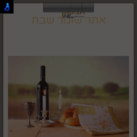
0
אתר שומר שבת
תפריט
02-995-2843
אתר זה שומר שבת וחג, ולכן הגלישה בו אינה מתאפשרת
בזמן זה.
האתר ישוב לפעילות רגילה בצאת השבת או החג.
לחבקוק מכשירי כתיבה לחץ >>
דף בית
אגרטלים, עציצים ופרחים
ענף סחלב קטן ירוק סגול
#5DD001