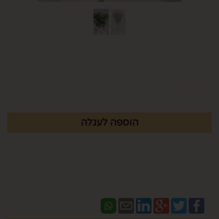
מק"ט :
83832000
₪
28.9