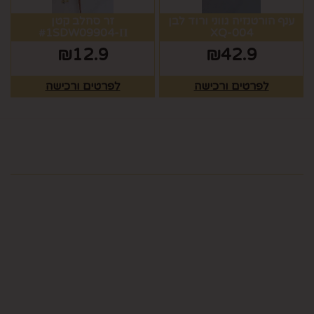
ענף הורטנזיה גווני ורוד לבן
זר סחלב קטן
#1SDW09904-Π
004-XQ
₪
12.9
₪
42.9
לפרטים ורכישה
לפרטים ורכישה
מפת האתר
ראשי
צרו קשר
כלים לעריכת שולחן
תקנון
גלריה
כלים לעריכת שולחן