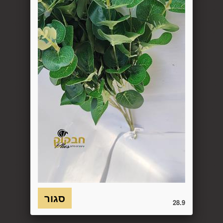
פסידים. ביטול עסקה יעשה על-ידי מתן הודעה בכתב לחברה
באמצעות "צור קשר" באתר או במסרון לנייד המופיע באתר ובתקנון
או בדואר אלקטרוני: 5023968@gmail.com
, הכל בהתאם להוראות חוק הגנת הצרכן. במקרה שביטול
מהטעמים הנ"ל יימצא מוצדק, יזוכה המשתמש במלוא סכום
העסקה באותו האופן שבו בוצע התשלום.
6.7. בכל מקרה של ביטול עסקה, על המשתמש/הנמען להשיב את
המוצר לחברה או לספק שפרטיו מופיעים בתעודת המשלוח
ובמסמכים שצורפו להזמנה (לפי העניין ובהתאם למקום האספקה),
על חשבונו, באריזתו המקורית, שלם, תקין, ללא פגיעה, נזק, פגם או
קלקול מכל מין וסוג שהוא ושלא נעשה בו כל שימוש, אלא אם
התקבלו מהחברה הנחיות אחרות. לא ניתן לבטל עסקה ולהחזיר
מוצר שניזוק או שנעשה בו שימוש. כמו כן, לא ניתן להחזיר מוצר
שאריזתו נפתחה או הושחתה או מוצר שנשבר או התקלקל כתוצאה
משימוש לא נכון, שימוש רשלני ו/או בזדון ו/או שלא על-פי הוראות
השימוש, הוראות האחסנה ו/או הוראות
היצרן/היבואן/הספק/החברה. בלי לגרוע מהאמור לעיל, חיבור
28.9
המוצר לחשמל, גז או מים ייחשב לעניין זה שימוש במוצר.