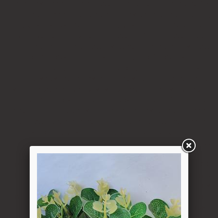
6.5. עם קבלת ההודעה על ביטול עסקה, תבטל החברה את החיוב
(ככל שהמשתמש חויב) ואם זוכה חשבונה של החברה, יושב
למשתמש סכום החיוב באמצעות זיכוי כרטיס האשראי באמצעותו
בוצעה העסקה, בתוך 7 ימי עסקים מיום קבלת ההודעה על ביטול
עסקה או מיום קבלת המוצר נשוא העסקה שבוטלה, במשרדי
החברה או הספק (לפי העניין ובהתאם למקום האספקה), לפי
המאוחר מביניהם, הכל על-פי שיקול דעתה הבלעדי של החברה
ועל-פי הנחיותיה. ככל שלא ניתן לזכות את כרטיס האשראי של
המשתמש כאמור, מכל סיבה שהיא, או שהתשלום בוצע במזומן או
בשיק מזומן (ככל שקיימת אפשרות לתשלום באופן הזה), תשיב
החברה למשתמש את התמורה במזומן או בשיק מזומן. זיכוי עבור
החזרת מוצר יעשה על-פי ערכו של המוצר ביום ביצוע העסקה. יצוין,
כי זיכוי על מוצר שנרכש במבצע, בהנחה, באמצעות קופון או בתווי
קנייה יהיה בהתאם לערך העסקה שבוצעה בפועל.
6.6. על המשתמש/הנמען לבדוק את המוצר מיד עם קבלתו. במידה
שהמשתמש/הנמען קיבל את המוצר כשהוא פגום או כאשר קיימת
אי התאמה בין המוצר לבין פרטיו כפי שהוצגו באתר, רשאי
המשתמש לבטל את העסקה בתוך 24 שעות ממועד קבלת המוצר
כאשר מדובר במוצרי מזון או טובין פסידים ובתוך 14 ימים מיום
קבלת המוצר, כאשר מדובר במוצרים שאינם מוצרי מזון או טובין