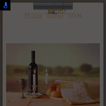
0
אתר שומר שבת
תפריט
02-995-2843
אתר זה שומר שבת וחג, ולכן הגלישה בו אינה מתאפשרת
בזמן זה.
האתר ישוב לפעילות רגילה בצאת השבת או החג.
לחבקוק מכשירי כתיבה לחץ >>
דף בית
אגרטלים, עציצים ופרחים
ענף אקליפטוס מלאכותי
ירוק F225