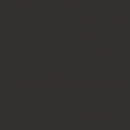
6.1. משתמש אשר ביצע עסקה באתר רשאי לבטל את העסקה
בהתאם להוראות חוק הגנת הצרכן, תשמ"א-1981 והתקנות אשר
הותקנו על-פיו, כפי שיעודכנו מעת לעת ("חוק הגנת הצרכן"),
ובהתאם להוראות התקנון, כפי שיפורט להלן.
6.2. זכות ביטול עסקה לא חלה לגבי מוצרי מזון וטובין פסידים.
כלומר, לא ניתן לבטל עסקה של רכישת מוצרי מזון וטובין פסידים
כגון פרחים וצמחים, לאחר ביצוע ההזמנה.
6.3. לגבי מוצרים שאינם מוצרי מזון או טובין פסידים- משתמש
המעוניין לבטל עסקה, רשאי לעשות כן על-ידי מתן הודעה בכתב
לחברה בדואר אלקטרוני: 5023968@gmail.com
, במסרון לנייד המופיע באתר ובתקנון או באמצעות "צור קשר"
באתר, מיום עשיית העסקה ועד 14 ימים מיום שקיבל
המשתמש/הנמען את המוצר.
6.4. על המשתמש מוטלת החובה לוודא את קבלת ההודעה על
ביטול עסקה בחברה. כמן כן, יש לציין בהודעה על ביטול עסקה את
פרטי ההזמנה ולצרף חשבונית.