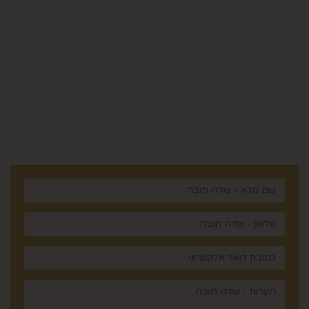
ווצאפ 058-643-8096
5023968@gmail.com
מלכי ישראל 14 ירושלים , ישראל
רוצים לדעת עוד? שלח פניה ואחד
מנציגינו יחזור אליך בהקדם