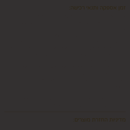
זמן אספקה ותנאי רכישה:
אם ברצונכם למשלוח "לזמן ספציפי" זה בתוספת תשלום
וחובה לבדוק איתנו לפני אם המשלוח "משלוח לזמן ספציפי"
אפשרי בשעות המבוקשות
במספר 0586438096 זמינים גם בווצאפ
יש ליצור קשר טלפוני עם החברה במסגרת שעות פעילותה לצורך
קבלת פרטים, ביצוע ההזמנה ותיאום האספקה, הכל בכפוף לכך
שקיימת אפשרות לבצע אספקה דחופה למוצרים אותם מעוניין
המשתמש לרכוש ולכך שאלו קיימים במלאי וכן בכפוף למדיניות
המשלוחים של החברה, חברת דואר ישראל, חברת הדואר
המקומית או חברת המשלוחים.
באפשרותכם לבדוק איתנו במספר 0586438096 זמינים גם
בווצאפ
משלוח תוך 8 ימי עסקים. למשלוח מהיר לאותו יום יתומחר בנפרד
לפי מיקום צרו קשר במספר 0586438096
מדיניות החזרת מוצרים:
6. ביטול עסקה על-ידי המשתמש