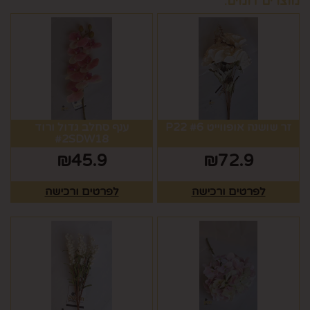
מוצרים דומים:
זר שושנה אופווייט #6 P22
ענף סחלב גדול ורוד
#2SDW18
₪
45.9
₪
72.9
לפרטים ורכישה
לפרטים ורכישה