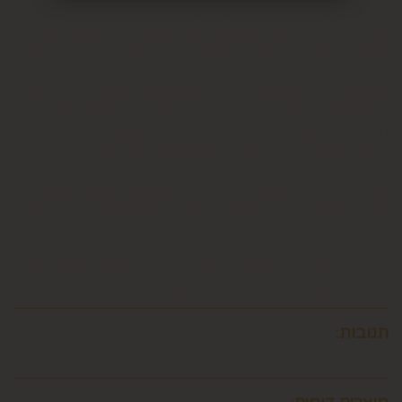
6.8. בהתאם להוראות חוק הגנת הצרכן, במקרה של ביטול עסקה
על-ידי המשתמש שלא עקב פגם או אי התאמה בין המוצר לבין
פרטיו כפי שהוצגו באתר, רשאית החברה לגבות דמי ביטול בשיעור
של 5% ממחיר המוצר נשוא הביטול או 100 ₪, לפי הנמוך מביניהם.
כמו כן, ככל שהעסקה נעשתה בכרטיס אשראי וחברת האשראי או
הגוף שעמו התקשרה החברה לביצוע סליקת כרטיסי אשראי, גבו
ממנה תשלום בעד סליקת כרטיס האשראי בעסקה שבוטלה, רשאית
החברה לחייב את המשתמש גם בתשלום שנגבה ממנה.
6.9. ביטול עסקה לפי סעיף 6 זה, יחול אך ורק על עסקה שסכומה
עולה על 50 ₪, אלא אם יוחלט אחרת על-ידי החברה, על-פי שיקול
דעתה הבלעדי.
6.10.לא ניתן לבטל עסקה שלא בהתאם להוראות התקנון ולהוראות
חוק הגנת הצרכן והתקנות אשר הותקנו על-פיו.
תגובות: