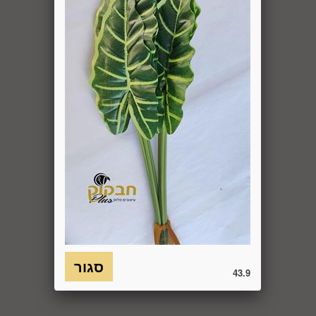
באמצעות "צור קשר" באתר או במסרון לנייד המופיע באתר ובתקנון
או בדואר אלקטרוני: 5023968@gmail.com
, הכל בהתאם להוראות חוק הגנת הצרכן. במקרה שביטול
מהטעמים הנ"ל יימצא מוצדק, יזוכה המשתמש במלוא סכום
העסקה באותו האופן שבו בוצע התשלום.
6.7. בכל מקרה של ביטול עסקה, על המשתמש/הנמען להשיב את
המוצר לחברה או לספק שפרטיו מופיעים בתעודת המשלוח
ובמסמכים שצורפו להזמנה (לפי העניין ובהתאם למקום האספקה),
על חשבונו, באריזתו המקורית, שלם, תקין, ללא פגיעה, נזק, פגם או
קלקול מכל מין וסוג שהוא ושלא נעשה בו כל שימוש, אלא אם
התקבלו מהחברה הנחיות אחרות. לא ניתן לבטל עסקה ולהחזיר
מוצר שניזוק או שנעשה בו שימוש. כמו כן, לא ניתן להחזיר מוצר
שאריזתו נפתחה או הושחתה או מוצר שנשבר או התקלקל כתוצאה
משימוש לא נכון, שימוש רשלני ו/או בזדון ו/או שלא על-פי הוראות
השימוש, הוראות האחסנה ו/או הוראות
היצרן/היבואן/הספק/החברה. בלי לגרוע מהאמור לעיל, חיבור
המוצר לחשמל, גז או מים ייחשב לעניין זה שימוש במוצר.
43.9
6.8. בהתאם להוראות חוק הגנת הצרכן, במקרה של ביטול עסקה
על-ידי המשתמש שלא עקב פגם או אי התאמה בין המוצר לבין