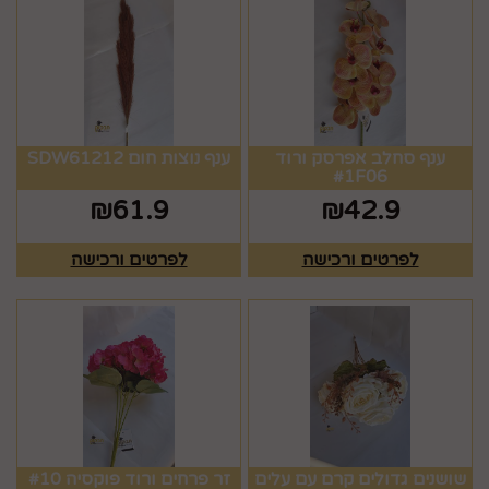
ענף סחלב אפרסק ורוד
ענף נוצות חום SDW61212
#1F06
₪
61.9
₪
42.9
לפרטים ורכישה
לפרטים ורכישה
שושנים גדולים קרם עם עלים
זר פרחים ורוד פוקסיה #10