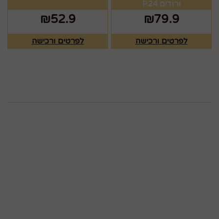
ורודים P24
₪
52.9
₪
79.9
לפרטים ורכישה
לפרטים ורכישה
מפת האתר
ראשי
צרו קשר
כלים לעריכת שולחן
תקנון
גלריה
כלים לעריכת שולחן
חגים