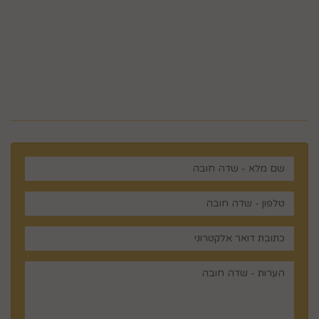
5023968@gmail.com
מלכי ישראל 14 ירושלים , ישראל
רוצים לדעת עוד? שלח פניה ואחד
מנציגינו יחזור אליך בהקדם