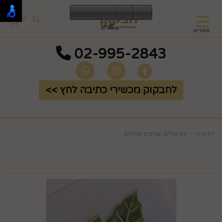
0
תפריט
02-995-2843
לחבקוק מכשירי כתיבה לחץ >>
דף בית
אגרטלים, עציצים ופרחים
זוג עלים גדולים F294