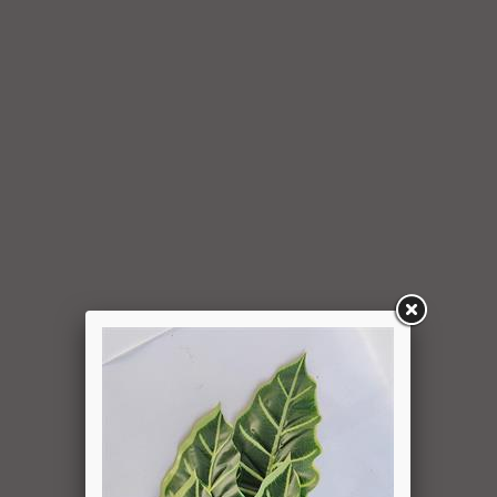
למשתמש סכום החיוב באמצעות זיכוי כרטיס האשראי באמצעותו
בוצעה העסקה, בתוך 7 ימי עסקים מיום קבלת ההודעה על ביטול
עסקה או מיום קבלת המוצר נשוא העסקה שבוטלה, במשרדי
החברה או הספק (לפי העניין ובהתאם למקום האספקה), לפי
המאוחר מביניהם, הכל על-פי שיקול דעתה הבלעדי של החברה
ועל-פי הנחיותיה. ככל שלא ניתן לזכות את כרטיס האשראי של
המשתמש כאמור, מכל סיבה שהיא, או שהתשלום בוצע במזומן או
בשיק מזומן (ככל שקיימת אפשרות לתשלום באופן הזה), תשיב
החברה למשתמש את התמורה במזומן או בשיק מזומן. זיכוי עבור
החזרת מוצר יעשה על-פי ערכו של המוצר ביום ביצוע העסקה. יצוין,
כי זיכוי על מוצר שנרכש במבצע, בהנחה, באמצעות קופון או בתווי
קנייה יהיה בהתאם לערך העסקה שבוצעה בפועל.
6.6. על המשתמש/הנמען לבדוק את המוצר מיד עם קבלתו. במידה
שהמשתמש/הנמען קיבל את המוצר כשהוא פגום או כאשר קיימת
אי התאמה בין המוצר לבין פרטיו כפי שהוצגו באתר, רשאי
המשתמש לבטל את העסקה בתוך 24 שעות ממועד קבלת המוצר
כאשר מדובר במוצרי מזון או טובין פסידים ובתוך 14 ימים מיום
קבלת המוצר, כאשר מדובר במוצרים שאינם מוצרי מזון או טובין
פסידים. ביטול עסקה יעשה על-ידי מתן הודעה בכתב לחברה