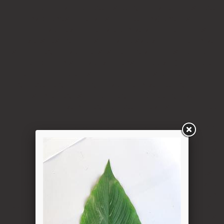
עסקה או מיום קבלת המוצר נשוא העסקה שבוטלה, במשרדי
החברה או הספק (לפי העניין ובהתאם למקום האספקה), לפי
המאוחר מביניהם, הכל על-פי שיקול דעתה הבלעדי של החברה
ועל-פי הנחיותיה. ככל שלא ניתן לזכות את כרטיס האשראי של
המשתמש כאמור, מכל סיבה שהיא, או שהתשלום בוצע במזומן או
בשיק מזומן (ככל שקיימת אפשרות לתשלום באופן הזה), תשיב
החברה למשתמש את התמורה במזומן או בשיק מזומן. זיכוי עבור
החזרת מוצר יעשה על-פי ערכו של המוצר ביום ביצוע העסקה. יצוין,
כי זיכוי על מוצר שנרכש במבצע, בהנחה, באמצעות קופון או בתווי
קנייה יהיה בהתאם לערך העסקה שבוצעה בפועל.
6.6. על המשתמש/הנמען לבדוק את המוצר מיד עם קבלתו. במידה
שהמשתמש/הנמען קיבל את המוצר כשהוא פגום או כאשר קיימת
אי התאמה בין המוצר לבין פרטיו כפי שהוצגו באתר, רשאי
המשתמש לבטל את העסקה בתוך 24 שעות ממועד קבלת המוצר
כאשר מדובר במוצרי מזון או טובין פסידים ובתוך 14 ימים מיום
קבלת המוצר, כאשר מדובר במוצרים שאינם מוצרי מזון או טובין
פסידים. ביטול עסקה יעשה על-ידי מתן הודעה בכתב לחברה
באמצעות "צור קשר" באתר או במסרון לנייד המופיע באתר ובתקנון
או בדואר אלקטרוני: 5023968@gmail.com