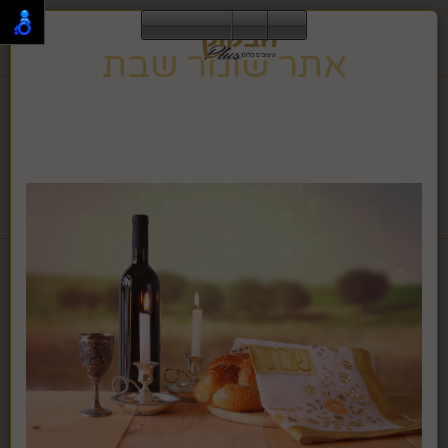
0
אתר שומר שבת
תפריט
02-995-2843
אתר זה שומר שבת וחג, ולכן הגלישה בו אינה מתאפשרת
בזמן זה.
האתר ישוב לפעילות רגילה בצאת השבת או החג.
לחבקוק מכשירי כתיבה לחץ >>
דף בית
אגרטלים, עציצים ופרחים
עלה קטן בודד מלאכותי
ירוק SDY1