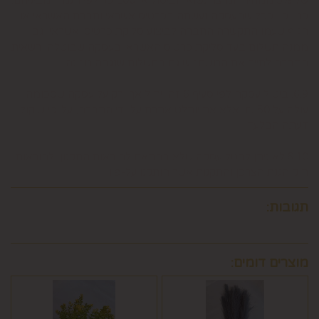
כמו כן, ככל שהעסקה נעשתה בכרטיס אשראי וחברת האשראי או
הגוף שעמו התקשרה החברה לביצוע סליקת כרטיסי אשראי, גבו
ממנה תשלום בעד סליקת כרטיס האשראי בעסקה שבוטלה, רשאית
החברה לחייב את המשתמש גם בתשלום שנגבה ממנה.
6.9. ביטול עסקה לפי סעיף 6 זה, יחול אך ורק על עסקה שסכומה
עולה על 50 ₪, אלא אם יוחלט אחרת על-ידי החברה, על-פי שיקול
דעתה הבלעדי.
6.10.לא ניתן לבטל עסקה שלא בהתאם להוראות התקנון ולהוראות
חוק הגנת הצרכן והתקנות אשר הותקנו על-פיו.
תגובות:
מוצרים דומים: