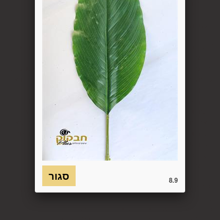
, הכל בהתאם להוראות חוק הגנת הצרכן. במקרה שביטול
מהטעמים הנ"ל יימצא מוצדק, יזוכה המשתמש במלוא סכום
העסקה באותו האופן שבו בוצע התשלום.
6.7. בכל מקרה של ביטול עסקה, על המשתמש/הנמען להשיב את
המוצר לחברה או לספק שפרטיו מופיעים בתעודת המשלוח
ובמסמכים שצורפו להזמנה (לפי העניין ובהתאם למקום האספקה),
על חשבונו, באריזתו המקורית, שלם, תקין, ללא פגיעה, נזק, פגם או
קלקול מכל מין וסוג שהוא ושלא נעשה בו כל שימוש, אלא אם
התקבלו מהחברה הנחיות אחרות. לא ניתן לבטל עסקה ולהחזיר
מוצר שניזוק או שנעשה בו שימוש. כמו כן, לא ניתן להחזיר מוצר
שאריזתו נפתחה או הושחתה או מוצר שנשבר או התקלקל כתוצאה
משימוש לא נכון, שימוש רשלני ו/או בזדון ו/או שלא על-פי הוראות
השימוש, הוראות האחסנה ו/או הוראות
היצרן/היבואן/הספק/החברה. בלי לגרוע מהאמור לעיל, חיבור
המוצר לחשמל, גז או מים ייחשב לעניין זה שימוש במוצר.
8.9
6.8. בהתאם להוראות חוק הגנת הצרכן, במקרה של ביטול עסקה
על-ידי המשתמש שלא עקב פגם או אי התאמה בין המוצר לבין
פרטיו כפי שהוצגו באתר, רשאית החברה לגבות דמי ביטול בשיעור
של 5% ממחיר המוצר נשוא הביטול או 100 ₪, לפי הנמוך מביניהם.