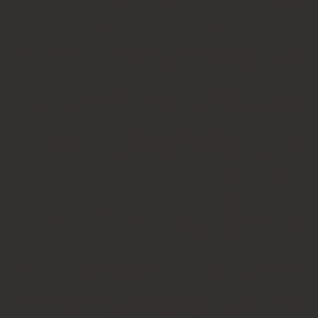
ובהתאם להוראות התקנון, כפי שיפורט להלן.
6.2. זכות ביטול עסקה לא חלה לגבי מוצרי מזון וטובין פסידים.
כלומר, לא ניתן לבטל עסקה של רכישת מוצרי מזון וטובין פסידים
כגון פרחים וצמחים, לאחר ביצוע ההזמנה.
6.3. לגבי מוצרים שאינם מוצרי מזון או טובין פסידים- משתמש
המעוניין לבטל עסקה, רשאי לעשות כן על-ידי מתן הודעה בכתב
לחברה בדואר אלקטרוני: 5023968@gmail.com
, במסרון לנייד המופיע באתר ובתקנון או באמצעות "צור קשר"
באתר, מיום עשיית העסקה ועד 14 ימים מיום שקיבל
המשתמש/הנמען את המוצר.
6.4. על המשתמש מוטלת החובה לוודא את קבלת ההודעה על
ביטול עסקה בחברה. כמן כן, יש לציין בהודעה על ביטול עסקה את
פרטי ההזמנה ולצרף חשבונית.
6.5. עם קבלת ההודעה על ביטול עסקה, תבטל החברה את החיוב
(ככל שהמשתמש חויב) ואם זוכה חשבונה של החברה, יושב
למשתמש סכום החיוב באמצעות זיכוי כרטיס האשראי באמצעותו
בוצעה העסקה, בתוך 7 ימי עסקים מיום קבלת ההודעה על ביטול