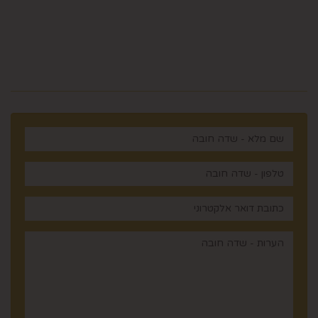
מלכי ישראל 14 ירושלים , ישראל
רוצים לדעת עוד? שלח פניה ואחד
מנציגינו יחזור אליך בהקדם