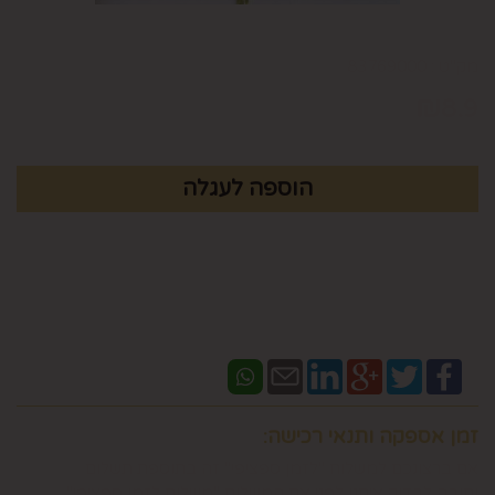
מק"ט :
83769000
₪
8.9
זמן אספקה ותנאי רכישה:
אם ברצונכם למשלוח "לזמן ספציפי" זה בתוספת תשלום
וחובה לבדוק איתנו לפני אם המשלוח "משלוח לזמן ספציפי"