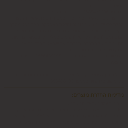
אפשרי בשעות המבוקשות
במספר 0586438096 זמינים גם בווצאפ
יש ליצור קשר טלפוני עם החברה במסגרת שעות פעילותה לצורך
קבלת פרטים, ביצוע ההזמנה ותיאום האספקה, הכל בכפוף לכך
שקיימת אפשרות לבצע אספקה דחופה למוצרים אותם מעוניין
המשתמש לרכוש ולכך שאלו קיימים במלאי וכן בכפוף למדיניות
המשלוחים של החברה, חברת דואר ישראל, חברת הדואר
המקומית או חברת המשלוחים.
באפשרותכם לבדוק איתנו במספר 0586438096 זמינים גם
בווצאפ
משלוח תוך 8 ימי עסקים. למשלוח מהיר לאותו יום יתומחר בנפרד
לפי מיקום צרו קשר במספר 0586438096
מדיניות החזרת מוצרים:
6. ביטול עסקה על-ידי המשתמש
6.1. משתמש אשר ביצע עסקה באתר רשאי לבטל את העסקה
בהתאם להוראות חוק הגנת הצרכן, תשמ"א-1981 והתקנות אשר
הותקנו על-פיו, כפי שיעודכנו מעת לעת ("חוק הגנת הצרכן"),