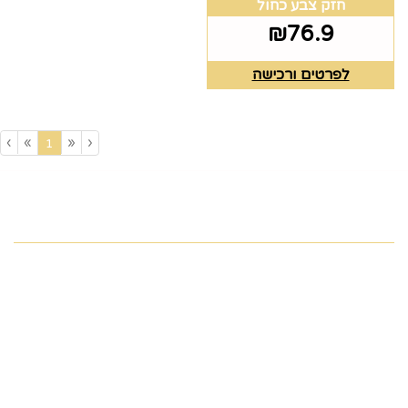
חזק צבע כחול
₪
76.9
לפרטים ורכישה
›
»
«
‹
(current)
1
מפת האתר
ראשי
צרו קשר
כלים לעריכת שולחן
תקנון
גלריה