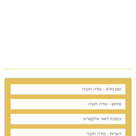
ווצאפ 058-643-8096
5023968@gmail.com
מלכי ישראל 14 ירושלים , ישראל
רוצים לדעת עוד? שלח פניה ואחד
מנציגינו יחזור אליך בהקדם