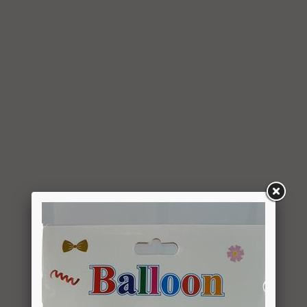
למשתמש סכום החיוב באמצעות זיכוי כרטיס האשראי באמצעותו
בוצעה העסקה, בתוך 7 ימי עסקים מיום קבלת ההודעה על ביטול
עסקה או מיום קבלת המוצר נשוא העסקה שבוטלה, במשרדי
החברה או הספק (לפי העניין ובהתאם למקום האספקה), לפי
המאוחר מביניהם, הכל על-פי שיקול דעתה הבלעדי של החברה
ועל-פי הנחיותיה. ככל שלא ניתן לזכות את כרטיס האשראי של
המשתמש כאמור, מכל סיבה שהיא, או שהתשלום בוצע במזומן או
בשיק מזומן (ככל שקיימת אפשרות לתשלום באופן הזה), תשיב
החברה למשתמש את התמורה במזומן או בשיק מזומן. זיכוי עבור
החזרת מוצר יעשה על-פי ערכו של המוצר ביום ביצוע העסקה. יצוין,
כי זיכוי על מוצר שנרכש במבצע, בהנחה, באמצעות קופון או בתווי
קנייה יהיה בהתאם לערך העסקה שבוצעה בפועל.
6.6. על המשתמש/הנמען לבדוק את המוצר מיד עם קבלתו. במידה
שהמשתמש/הנמען קיבל את המוצר כשהוא פגום או כאשר קיימת
אי התאמה בין המוצר לבין פרטיו כפי שהוצגו באתר, רשאי
המשתמש לבטל את העסקה בתוך 24 שעות ממועד קבלת המוצר
כאשר מדובר במוצרי מזון או טובין פסידים ובתוך 14 ימים מיום
קבלת המוצר, כאשר מדובר במוצרים שאינם מוצרי מזון או טובין
פסידים. ביטול עסקה יעשה על-ידי מתן הודעה בכתב לחברה