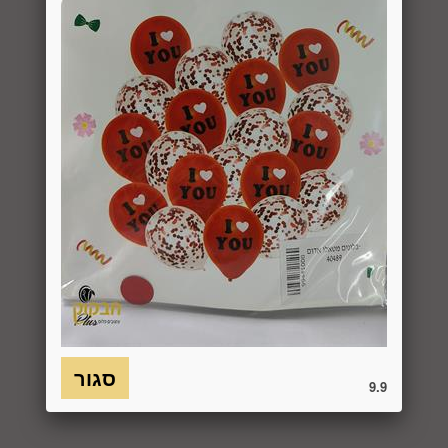
באמצעות "צור קשר" באתר או במסרון לנייד המופיע באתר ובתקנון
או בדואר אלקטרוני: 5023968@gmail.com
, הכל בהתאם להוראות חוק הגנת הצרכן. במקרה שביטול
מהטעמים הנ"ל יימצא מוצדק, יזוכה המשתמש במלוא סכום
העסקה באותו האופן שבו בוצע התשלום.
6.7. בכל מקרה של ביטול עסקה, על המשתמש/הנמען להשיב את
המוצר לחברה או לספק שפרטיו מופיעים בתעודת המשלוח
ובמסמכים שצורפו להזמנה (לפי העניין ובהתאם למקום האספקה),
על חשבונו, באריזתו המקורית, שלם, תקין, ללא פגיעה, נזק, פגם או
קלקול מכל מין וסוג שהוא ושלא נעשה בו כל שימוש, אלא אם
התקבלו מהחברה הנחיות אחרות. לא ניתן לבטל עסקה ולהחזיר
מוצר שניזוק או שנעשה בו שימוש. כמו כן, לא ניתן להחזיר מוצר
שאריזתו נפתחה או הושחתה או מוצר שנשבר או התקלקל כתוצאה
משימוש לא נכון, שימוש רשלני ו/או בזדון ו/או שלא על-פי הוראות
השימוש, הוראות האחסנה ו/או הוראות
היצרן/היבואן/הספק/החברה. בלי לגרוע מהאמור לעיל, חיבור
המוצר לחשמל, גז או מים ייחשב לעניין זה שימוש במוצר.
9.9
6.8. בהתאם להוראות חוק הגנת הצרכן, במקרה של ביטול עסקה
על-ידי המשתמש שלא עקב פגם או אי התאמה בין המוצר לבין