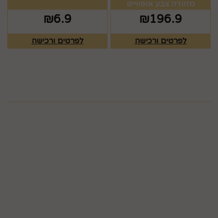
מזוודה צבע אופווייט
₪
6.9
₪
196.9
לפרטים ורכישה
לפרטים ורכישה
מפת האתר
ראשי
צרו קשר
כלים לעריכת שולחן
תקנון
גלריה
כלים לעריכת שולחן
חגים