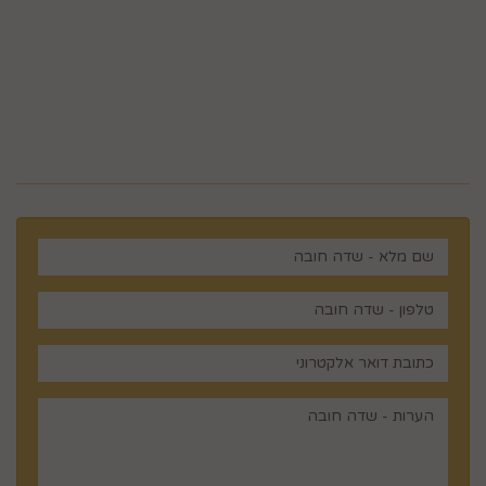
5023968@gmail.com
מלכי ישראל 14 ירושלים , ישראל
רוצים לדעת עוד? שלח פניה ואחד
מנציגינו יחזור אליך בהקדם