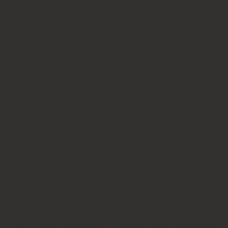
ובהתאם להוראות התקנון, כפי שיפורט להלן.
6.2. זכות ביטול עסקה לא חלה לגבי מוצרי מזון וטובין פסידים.
כלומר, לא ניתן לבטל עסקה של רכישת מוצרי מזון וטובין פסידים
כגון פרחים וצמחים, לאחר ביצוע ההזמנה.
6.3. לגבי מוצרים שאינם מוצרי מזון או טובין פסידים- משתמש
המעוניין לבטל עסקה, רשאי לעשות כן על-ידי מתן הודעה בכתב
לחברה בדואר אלקטרוני: 5023968@gmail.com
, במסרון לנייד המופיע באתר ובתקנון או באמצעות "צור קשר"
באתר, מיום עשיית העסקה ועד 14 ימים מיום שקיבל
המשתמש/הנמען את המוצר.
6.4. על המשתמש מוטלת החובה לוודא את קבלת ההודעה על
ביטול עסקה בחברה. כמן כן, יש לציין בהודעה על ביטול עסקה את
פרטי ההזמנה ולצרף חשבונית.
6.5. עם קבלת ההודעה על ביטול עסקה, תבטל החברה את החיוב
(ככל שהמשתמש חויב) ואם זוכה חשבונה של החברה, יושב
למשתמש סכום החיוב באמצעות זיכוי כרטיס האשראי באמצעותו
בוצעה העסקה, בתוך 7 ימי עסקים מיום קבלת ההודעה על ביטול