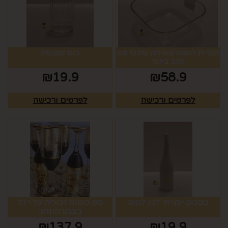
קערית הגשה קשיחה שקוף פס
כוס שקופה
זהב בינוני
₪
19.9
₪
58.9
לפרטים ורכישה
לפרטים ורכישה
בקבוק יוקרתי לבן למים
סט כוסות זכוכית על רגל
בצבע מוזהב
₪
137.9
₪
19.9