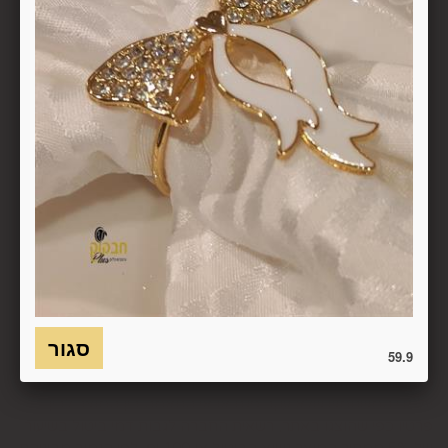
, הכל בהתאם להוראות חוק הגנת הצרכן. במקרה שביטול
מהטעמים הנ"ל יימצא מוצדק, יזוכה המשתמש במלוא סכום
העסקה באותו האופן שבו בוצע התשלום.
6.7. בכל מקרה של ביטול עסקה, על המשתמש/הנמען להשיב את
המוצר לחברה או לספק שפרטיו מופיעים בתעודת המשלוח
ובמסמכים שצורפו להזמנה (לפי העניין ובהתאם למקום האספקה),
על חשבונו, באריזתו המקורית, שלם, תקין, ללא פגיעה, נזק, פגם או
קלקול מכל מין וסוג שהוא ושלא נעשה בו כל שימוש, אלא אם
התקבלו מהחברה הנחיות אחרות. לא ניתן לבטל עסקה ולהחזיר
מוצר שניזוק או שנעשה בו שימוש. כמו כן, לא ניתן להחזיר מוצר
שאריזתו נפתחה או הושחתה או מוצר שנשבר או התקלקל כתוצאה
משימוש לא נכון, שימוש רשלני ו/או בזדון ו/או שלא על-פי הוראות
השימוש, הוראות האחסנה ו/או הוראות
היצרן/היבואן/הספק/החברה. בלי לגרוע מהאמור לעיל, חיבור
המוצר לחשמל, גז או מים ייחשב לעניין זה שימוש במוצר.
59.9
6.8. בהתאם להוראות חוק הגנת הצרכן, במקרה של ביטול עסקה
על-ידי המשתמש שלא עקב פגם או אי התאמה בין המוצר לבין
פרטיו כפי שהוצגו באתר, רשאית החברה לגבות דמי ביטול בשיעור
של 5% ממחיר המוצר נשוא הביטול או 100 ₪, לפי הנמוך מביניהם.