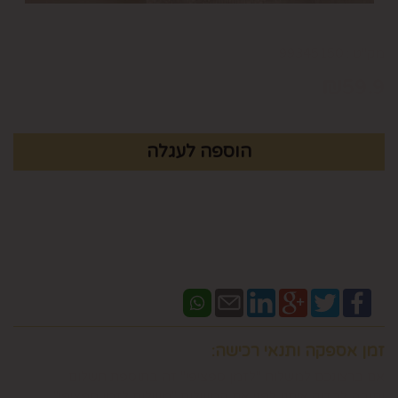
מק"ט :
99345150
₪
59.9
זמן אספקה ותנאי רכישה:
אם ברצונכם למשלוח "לזמן ספציפי" זה בתוספת תשלום
וחובה לבדוק איתנו לפני אם המשלוח "משלוח לזמן ספציפי"