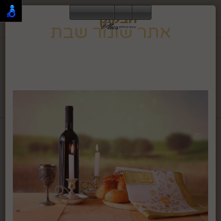
0
אתר שומר שבת
תפריט
02-995-2843
אתר זה שומר שבת וחג, ולכן הגלישה בו אינה מתאפשרת
בזמן זה.
האתר ישוב לפעילות רגילה בצאת השבת או החג.
לחבקוק מכשירי כתיבה לחץ >>
דף בית
כלים לבית לשבת ויום טוב
שישיית חבקי מפיונים סרט
צבע זהב ולבן