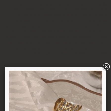
עסקה או מיום קבלת המוצר נשוא העסקה שבוטלה, במשרדי
החברה או הספק (לפי העניין ובהתאם למקום האספקה), לפי
המאוחר מביניהם, הכל על-פי שיקול דעתה הבלעדי של החברה
ועל-פי הנחיותיה. ככל שלא ניתן לזכות את כרטיס האשראי של
המשתמש כאמור, מכל סיבה שהיא, או שהתשלום בוצע במזומן או
בשיק מזומן (ככל שקיימת אפשרות לתשלום באופן הזה), תשיב
החברה למשתמש את התמורה במזומן או בשיק מזומן. זיכוי עבור
החזרת מוצר יעשה על-פי ערכו של המוצר ביום ביצוע העסקה. יצוין,
כי זיכוי על מוצר שנרכש במבצע, בהנחה, באמצעות קופון או בתווי
קנייה יהיה בהתאם לערך העסקה שבוצעה בפועל.
6.6. על המשתמש/הנמען לבדוק את המוצר מיד עם קבלתו. במידה
שהמשתמש/הנמען קיבל את המוצר כשהוא פגום או כאשר קיימת
אי התאמה בין המוצר לבין פרטיו כפי שהוצגו באתר, רשאי
המשתמש לבטל את העסקה בתוך 24 שעות ממועד קבלת המוצר
כאשר מדובר במוצרי מזון או טובין פסידים ובתוך 14 ימים מיום
קבלת המוצר, כאשר מדובר במוצרים שאינם מוצרי מזון או טובין
פסידים. ביטול עסקה יעשה על-ידי מתן הודעה בכתב לחברה
באמצעות "צור קשר" באתר או במסרון לנייד המופיע באתר ובתקנון
או בדואר אלקטרוני: 5023968@gmail.com