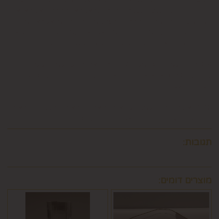
כמו כן, ככל שהעסקה נעשתה בכרטיס אשראי וחברת האשראי או
הגוף שעמו התקשרה החברה לביצוע סליקת כרטיסי אשראי, גבו
ממנה תשלום בעד סליקת כרטיס האשראי בעסקה שבוטלה, רשאית
החברה לחייב את המשתמש גם בתשלום שנגבה ממנה.
6.9. ביטול עסקה לפי סעיף 6 זה, יחול אך ורק על עסקה שסכומה
עולה על 50 ₪, אלא אם יוחלט אחרת על-ידי החברה, על-פי שיקול
דעתה הבלעדי.
6.10.לא ניתן לבטל עסקה שלא בהתאם להוראות התקנון ולהוראות
חוק הגנת הצרכן והתקנות אשר הותקנו על-פיו.
תגובות:
מוצרים דומים: