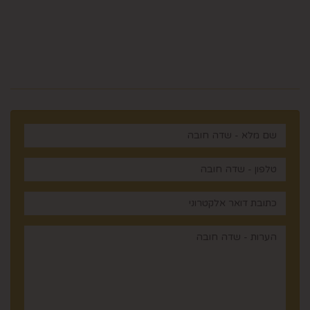
מלכי ישראל 14 ירושלים , ישראל
רוצים לדעת עוד? שלח פניה ואחד
מנציגינו יחזור אליך בהקדם