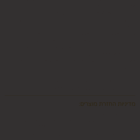
אפשרי בשעות המבוקשות
במספר 0586438096 זמינים גם בווצאפ
יש ליצור קשר טלפוני עם החברה במסגרת שעות פעילותה לצורך
קבלת פרטים, ביצוע ההזמנה ותיאום האספקה, הכל בכפוף לכך
שקיימת אפשרות לבצע אספקה דחופה למוצרים אותם מעוניין
המשתמש לרכוש ולכך שאלו קיימים במלאי וכן בכפוף למדיניות
המשלוחים של החברה, חברת דואר ישראל, חברת הדואר
המקומית או חברת המשלוחים.
באפשרותכם לבדוק איתנו במספר 0586438096 זמינים גם
בווצאפ
משלוח תוך 8 ימי עסקים. למשלוח מהיר לאותו יום יתומחר בנפרד
לפי מיקום צרו קשר במספר 0586438096
מדיניות החזרת מוצרים:
6. ביטול עסקה על-ידי המשתמש
6.1. משתמש אשר ביצע עסקה באתר רשאי לבטל את העסקה
בהתאם להוראות חוק הגנת הצרכן, תשמ"א-1981 והתקנות אשר
הותקנו על-פיו, כפי שיעודכנו מעת לעת ("חוק הגנת הצרכן"),