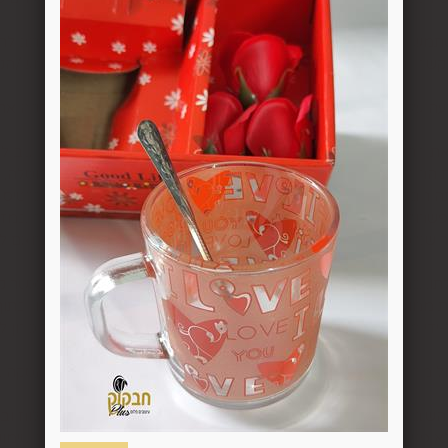
סקה ועד 14 ימים מיום שקיבל המשתמש/הנמען את המוצר.
 את החיוב (ככל שהמשתמש חויב) ואם זוכה חשבונה של החברה, יושב 
בתוך 7 ימי עסקים מיום קבלת ההודעה על ביטול עסקה או מיום קבלת המוצר נשוא העס
ה הבלעדי של החברה ועל-פי הנחיותיה. ככל שלא ניתן לזכות את כרטי
פשרות לתשלום באופן הזה), תשיב החברה למשתמש את התמורה במזומן א
 מוצר שנרכש במבצע, בהנחה, באמצעות קופון או בתווי קנייה יהיה בהתאם
לתו. במידה שהמשתמש/הנמען קיבל את המוצר כשהוא פגום או כאשר קיימ
על-ידי מתן הודעה בכתב לחברה באמצעות "צור קשר" באתר או במסרון לני
ל מהטעמים הנ"ל יימצא מוצדק, יזוכה המשתמש במלוא סכום העסקה בא
להשיב את המוצר לחברה או לספק שפרטיו מופיעים בתעודת המשלוח ובמ
א פגיעה, נזק, פגם או קלקול מכל מין וסוג שהוא ושלא נעשה בו כל שימ