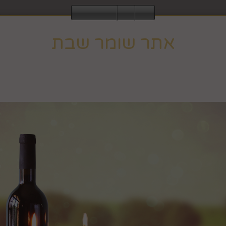
2843
אתר שומר שבת
עוד
ומר שבת וחג, ולכן הגלישה בו אינה מתאפשרת ב
לחבקוק מכ
וב לפעילות רגילה בצאת השבת או החג.
הבית
אגרטלים, עציצים ופרחים
כלים לבי
כוס יוקרתי
מק"ט :
99464000
₪
21.9