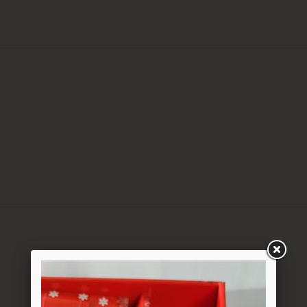
ם
ציפי" אפשרי בשעות המבוקשות
ה לצורך קבלת פרטים, ביצוע ההזמנה ותיאום האספקה, הכל בכפוף ל
בכפוף למדיניות המשלוחים של החברה, חברת דואר ישראל, חברת הדואר
6.1. משתמש אשר ביצע עסקה באתר רשאי ל