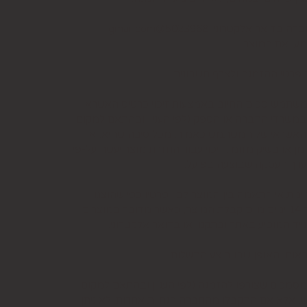
למשתמש סכום החיוב באמצעות זיכוי כרטיס האשראי
קה שבוטלה, במשרדי החברה או הספק (לפי העניין ובהתאם למקום
ס האשראי של המשתמש כאמור, מכל סיבה שהיא, או
ו בשיק מזומן. זיכוי עבור החזרת מוצר יעשה על-פי
 לערך העסקה שבוצעה בפועל.
ת אי התאמה בין המוצר לבין פרטיו כפי שהוצגו
באתר, רשאי המשתמש לבטל את העסקה בתוך 24 שעות ממועד קבלת המוצר כאשר מדובר במוצרי מזון או טובין פסידים ובתוך 14 ימים מיום קבלת המוצר, כאשר מדובר במוצרים
יד המופיע באתר ובתקנון או בדואר אלקטרוני:
ותו האופן שבו בוצע התשלום.
סמכים שצורפו להזמנה (לפי העניין ובהתאם למקום
וש, אלא אם התקבלו מהחברה הנחיות אחרות. לא ניתן