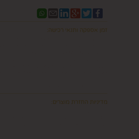
זמן אספקה ותנאי רכישה:
אם ברצונכם למשלוח "לזמן ספציפי" זה בתוספת תשלו
וחובה לבדוק איתנו לפני אם המשלוח "משלוח לזמן ספ
במספר 0586438096 זמינים גם בווצאפ
יש ליצור קשר טלפוני עם החברה במסגרת שעות פעילות
מעוניין המשתמש לרכוש ולכך שאלו קיימים במלאי וכן 
באפשרותכם לבדוק איתנו במספר 0586438096 זמינים גם בווצאפ
משלוח תוך 8 ימי עסקים. למשלוח מהיר לאותו יום יתומחר בנפרד לפי מיקום צרו קשר במספר 0586438096
מדיניות החזרת מוצרים:
6. ביטול עסקה על-ידי המשתמש
הצרכן"), ובהתאם להוראות התקנון, כפי שיפורט להלן.
6.2. זכות ביטול עסקה לא חלה לגבי מוצרי מזון וטובין פסידים. כלומר, לא ניתן לבטל עסקה של רכישת מוצרי מזון וטובין פסידים כגון פרחים וצמחים, לאחר ביצוע ההזמנה.