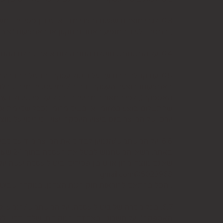
6.3. לגבי מוצרים שאינם מוצרי מזון או טובין פסידים- משתמש המעוניין לבטל עסקה, רשאי לעשות כן על-ידי מתן הודעה בכתב לחברה בדואר אלקטרוני: 5023968@gmail.com
, במסרון לנייד המופיע באתר ובתקנון או באמצעות "צור קשר" באתר, מיום עשיית הע
6.4. על המשתמש מוטלת החובה לוודא את קבלת ההודעה על ביטול עסקה בחברה. כמן כן, יש לציין בהודעה על ביטול עסקה את פרטי ההזמנה ולצרף חשבונית.
6.5. עם קבלת ההודעה על ביטול עסקה, תבטל החברה
באמצעותו בוצעה העסקה, 
האספקה), לפי המאוחר מביניהם, הכל על-פי שיקול דעת
שהתשלום בוצע במזומן או בשיק מזומן (ככל שקיימת א
ערכו של המוצר ביום ביצוע העסקה. יצוין, כי זיכוי על
6.6. על המשתמש/הנמען לבדוק את המוצר מיד עם קב
שאינם מוצרי מזון או טובין פסידים. ביטול עסקה יעשה 
5023968@gmail.com
, הכל בהתאם להוראות חוק הגנת הצרכן. במקרה שביטו
6.7. בכל מקרה של ביטול עסקה, על המשתמש/הנמען 
האספקה), על חשבונו, באריזתו המקורית, שלם, תקין, לל