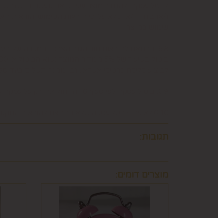
לבטל עסקה ולהחזיר מוצר שניזוק או שנעשה בו שימוש. 
ו/או בזדון ו/או שלא על-פי הוראות השימוש, הוראות הא
שימוש במוצר.
6.8. בהתאם להוראות חוק הגנת הצרכן, במקרה של בי
לביצוע סליקת כרטיסי אשראי, גבו ממנה תשלום בעד 
6.9. ביטול עסקה לפי סעיף 6 זה, יחול אך ורק על עסקה שסכומה עולה על 50 ₪, אלא אם יוחלט אחרת על-ידי החברה, על-פי שיקול דעתה הבלעדי.
6.10.לא ניתן לבטל עסקה שלא בהתאם להוראות התקנון ולהוראות חוק הגנת הצרכן והתקנות אשר הותקנו על-פיו.
תגובות:
מוצרים דומים: