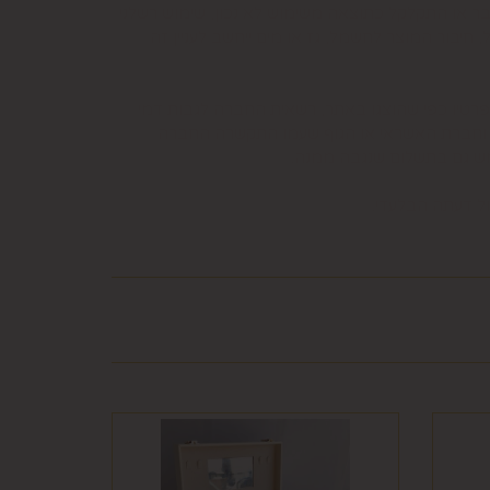
בר או התקלקל כתוצאה משימוש לא נכון, שימוש רשלני
חיבור המוצר לחשמל, גז או מים ייחשב לעניין זה
פרטיו כפי שהוצגו באתר, רשאית החברה לגבות דמי
קה נעשתה בכרטיס אשראי וחברת האשראי או הגוף שעמו התקשרה החברה
ש גם בתשלום שנגבה ממנה.