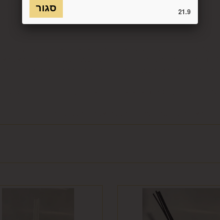
כמו כן, לא ניתן להחזיר מוצר שאריזתו נפתחה או הושחתה או מוצר שנש
21.9
חסנה ו/או הוראות היצרן/היבואן/הספק/החברה. בלי לגרוע מהאמור לעיל, 
טול עסקה על-ידי המשתמש שלא עקב פגם או אי התאמה בין המוצר לבין 
ביטול בשיעור של 5% ממחיר המוצר נשוא הביטול או 100 ₪, לפי הנמוך מביניהם. כמו כן, ככל שהעס
סליקת כרטיס האשראי בעסקה שבוטלה, רשאית החברה לחייב את המשתמ