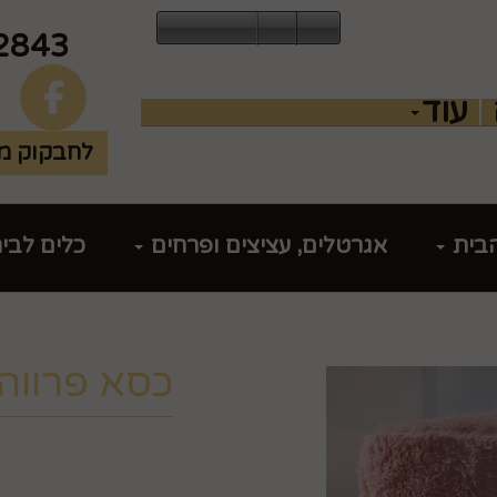
2843
עוד
לחבקוק מכ
הבית
אגרטלים, עציצים ופרחים
כלים לבי
כסא פרווה 
מק"ט :
99437014
₪
83.9