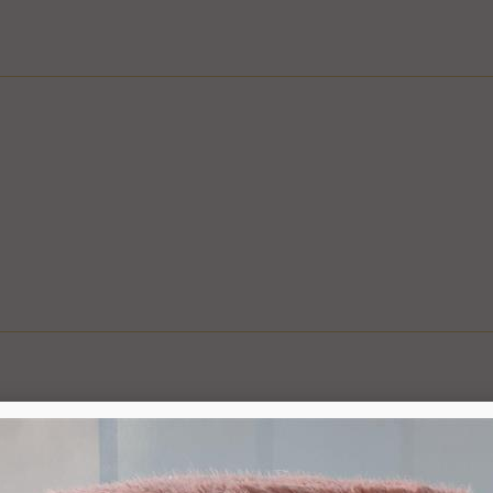
ם
ציפי" אפשרי בשעות המבוקשות
ה לצורך קבלת פרטים, ביצוע ההזמנה ותיאום האספקה, הכל בכפוף ל
בכפוף למדיניות המשלוחים של החברה, חברת דואר ישראל, חברת הדואר
6.1. משתמש אשר ביצע עסקה באתר רשאי ל