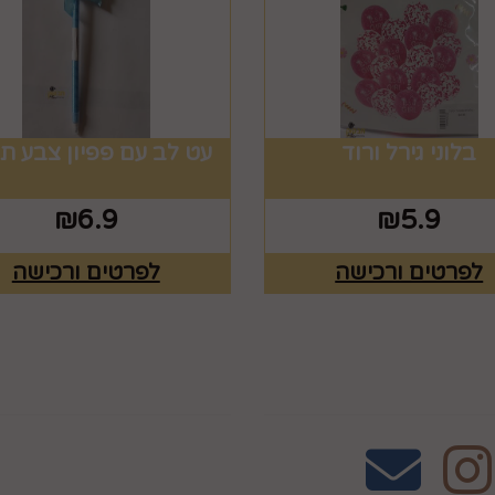
בלוני גירל ורוד
עט לב עם פפיון צבע ת
₪
6.9
₪
5.9
לפרטים ורכישה
לפרטים ורכישה
אחרינו
שעות פעילות וטלפונ
טלפון 02-995-2843