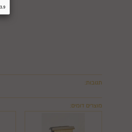
לבטל עסקה ולהחזיר מוצר שניזוק או שנעשה בו שימוש. 
3.9
ו/או בזדון ו/או שלא על-פי הוראות השימוש, הוראות הא
שימוש במוצר.
6.8. בהתאם להוראות חוק הגנת הצרכן, במקרה של בי
לביצוע סליקת כרטיסי אשראי, גבו ממנה תשלום בעד 
6.9. ביטול עסקה לפי סעיף 6 זה, יחול אך ורק על עסקה שסכומה עולה על 50 ₪, אלא אם יוחלט אחרת על-ידי החברה, על-פי שיקול דעתה הבלעדי.
6.10.לא ניתן לבטל עסקה שלא בהתאם להוראות התקנון ולהוראות חוק הגנת הצרכן והתקנות אשר הותקנו על-פיו.
תגובות:
מוצרים דומים: