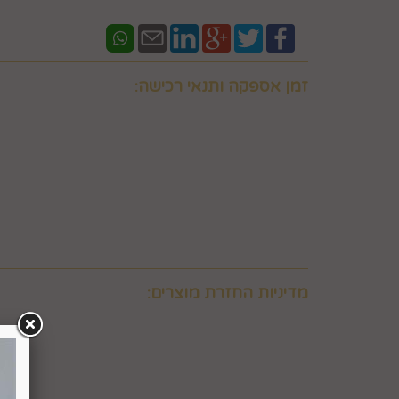
זמן אספקה ותנאי רכישה:
אם ברצונכם למשלוח "לזמן ספציפי" זה בתוספת תשלו
וחובה לבדוק איתנו לפני אם המשלוח "משלוח לזמן ספ
במספר 0586438096 זמינים גם בווצאפ
יש ליצור קשר טלפוני עם החברה במסגרת שעות פעילות
מעוניין המשתמש לרכוש ולכך שאלו קיימים במלאי וכן 
באפשרותכם לבדוק איתנו במספר 0586438096 זמינים גם בווצאפ
משלוח תוך 8 ימי עסקים. למשלוח מהיר לאותו יום יתומחר בנפרד לפי מיקום צרו קשר במספר 0586438096
מדיניות החזרת מוצרים:
6. ביטול עסקה על-ידי המשתמש
הצרכן"), ובהתאם להוראות התקנון, כפי שיפורט להלן.
6.2. זכות ביטול עסקה לא חלה לגבי מוצרי מזון וטובין פסידים. כלומר, לא ניתן לבטל עסקה של רכישת מוצרי מזון וטובין פסידים כגון פרחים וצמחים, לאחר ביצוע ההזמנה.