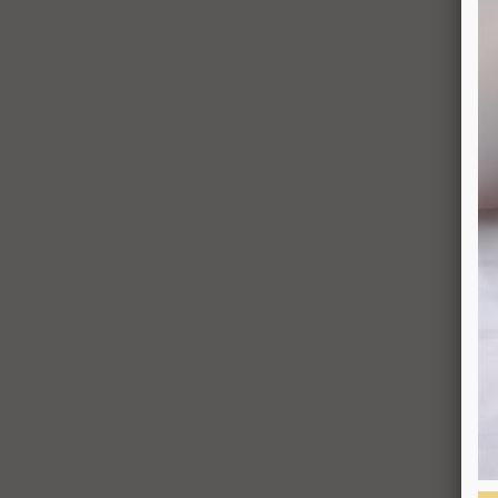
למשתמש סכום החיוב באמצעות זיכוי כרטיס האשראי
קה שבוטלה, במשרדי החברה או הספק (לפי העניין ובהתאם למקום
ס האשראי של המשתמש כאמור, מכל סיבה שהיא, או
ו בשיק מזומן. זיכוי עבור החזרת מוצר יעשה על-פי
 לערך העסקה שבוצעה בפועל.
ת אי התאמה בין המוצר לבין פרטיו כפי שהוצגו
באתר, רשאי המשתמש לבטל את העסקה בתוך 24 שעות ממועד קבלת המוצר כאשר מדובר במוצרי מזון או טובין פסידים ובתוך 14 ימים מיום קבלת המוצר, כאשר מדובר במוצרים
יד המופיע באתר ובתקנון או בדואר אלקטרוני:
ותו האופן שבו בוצע התשלום.
סמכים שצורפו להזמנה (לפי העניין ובהתאם למקום
וש, אלא אם התקבלו מהחברה הנחיות אחרות. לא ניתן