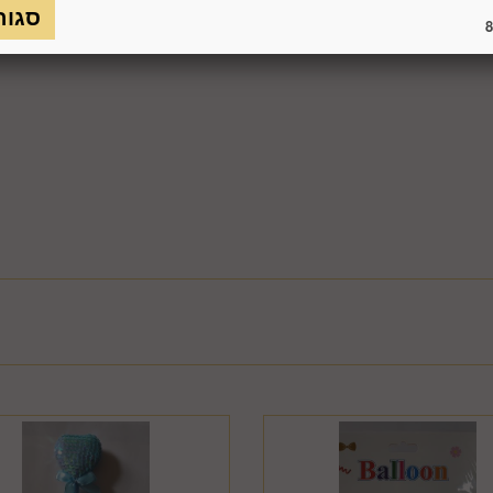
כמו כן, לא ניתן להחזיר מוצר שאריזתו נפתחה או הושחתה או מוצר שנש
8
חסנה ו/או הוראות היצרן/היבואן/הספק/החברה. בלי לגרוע מהאמור לעיל, 
טול עסקה על-ידי המשתמש שלא עקב פגם או אי התאמה בין המוצר לבין 
ביטול בשיעור של 5% ממחיר המוצר נשוא הביטול או 100 ₪, לפי הנמוך מביניהם. כמו כן, ככל שהעס
סליקת כרטיס האשראי בעסקה שבוטלה, רשאית החברה לחייב את המשתמ