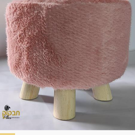
סקה ועד 14 ימים מיום שקיבל המשתמש/הנמען את המוצר.
 את החיוב (ככל שהמשתמש חויב) ואם זוכה חשבונה של החברה, יושב 
בתוך 7 ימי עסקים מיום קבלת ההודעה על ביטול עסקה או מיום קבלת המוצר נשוא העס
ה הבלעדי של החברה ועל-פי הנחיותיה. ככל שלא ניתן לזכות את כרטי
פשרות לתשלום באופן הזה), תשיב החברה למשתמש את התמורה במזומן א
 מוצר שנרכש במבצע, בהנחה, באמצעות קופון או בתווי קנייה יהיה בהתאם
לתו. במידה שהמשתמש/הנמען קיבל את המוצר כשהוא פגום או כאשר קיימ
על-ידי מתן הודעה בכתב לחברה באמצעות "צור קשר" באתר או במסרון לני
ל מהטעמים הנ"ל יימצא מוצדק, יזוכה המשתמש במלוא סכום העסקה בא
להשיב את המוצר לחברה או לספק שפרטיו מופיעים בתעודת המשלוח ובמ
א פגיעה, נזק, פגם או קלקול מכל מין וסוג שהוא ושלא נעשה בו כל שימ